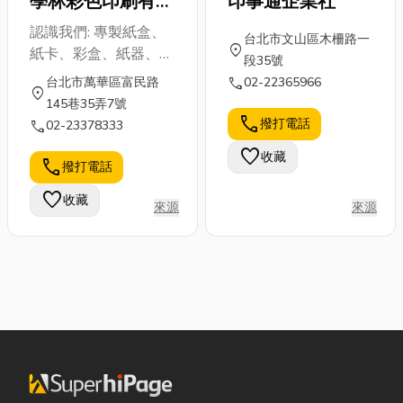
學林彩色印刷有限
印事通企業社
公司
認識我們: 專製紙盒、
台北市文山區木柵路一
location_on
紙卡、彩盒、紙器、紙
段35號
品、包材、各種印刷用
call
台北市萬華區富民路
02-22365966
location_on
品
145巷35弄7號
call
撥打電話
call
02-23378333
favorite
收藏
call
撥打電話
favorite
收藏
來源
來源