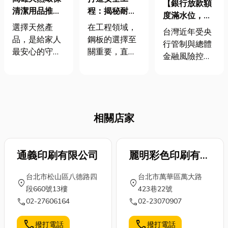
【銀行放款額
清潔用品推薦 |
程：揭秘耐
度滿水位，房
給家人的溫柔
候、耐磨與壓
選擇天然產
在工程領域，
屋貸款不容易?
台灣近年受央
守護，從天然
力容器鋼板的
品，是給家人
鋼板的選擇至
當舖提供房地
行管制與總體
開始 🌿
選擇秘訣！
最安心的守
關重要，直接
一二三胎貸款
金融風險控管
護。天然成分
影響結構的安
來幫你】
影響，銀行的
溫和潔淨，呵
全性和耐用
放款額度逐漸
護每一寸肌
性。耐候性鋼
趨緊。 許多民
膚，讓生活更
板、耐磨性鋼
眾發現，即使
健康、更純
板、壓力容器
相關店家
自己信用正
淨。很多人認
鋼板以及鋼捲
常、也有穩定
為天然清潔劑
因其獨特的性
工作，申請貸
無法有效清
能，在各行各
通義印刷有限公司
麗明彩色印刷有限
款仍可能被銀
潔，但事實
業中扮演著不
行以「放款額
公司
上，它們不僅
可或缺的角
台北市松山區八德路四
台北市萬華區萬大路
度已滿」或
location_on
location_on
能徹底去除污
色。鋼捲，作
段660號13樓
423巷22號
「風險控管」
垢，還能減少
為一種常見的
call
call
02-27606164
02-23070907
為由婉拒。 此
對家人與環境
鋼材形式，具
外，銀行對於
的傷害。無化
有高靈活性、
call
call
撥打電話
撥打電話
貸款用途、收