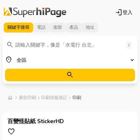
login
登入
關鍵字
搜尋
電話
進階
產品
地址
關鍵字
search
/
地區
place
search
首頁
home
chevron_right
廣告印刷
chevron_right
印刷排版裝訂
chevron_right
印刷
百變怪貼紙 StickerHD
favorite