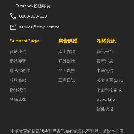
Facebook粉絲專頁
call
0800-080-580
mail
service@chyp.com.tw
SuperhiPage
廣告媒體
相關資訊
關於我們
線上媒體
簡訊平台
網站導覽
戶外媒體
最新消息
隱私權政策
平面廣告
中華電信
服務條款
工商日誌
英文黃頁(ENG)
聯絡我們
平面刊物索取
登錄店家
SuperLife
醫健快搜
中華黃頁網路電話簿刊登資訊如有錯誤或不刊登，請洽本公司