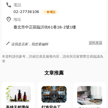
call
電話
02-27736106
一般電話
location_on
地址
臺北市中正區臨沂街61巷18-2號1樓
edit
資料來源
這我是店家，我想要編輯
本資料謹供參考，詳細交易及服務內容，請依與店家實際交易協議為
準
文章推薦
高雄天然環保
打造安全工