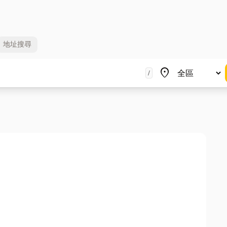
地址
搜尋
地區
place
/