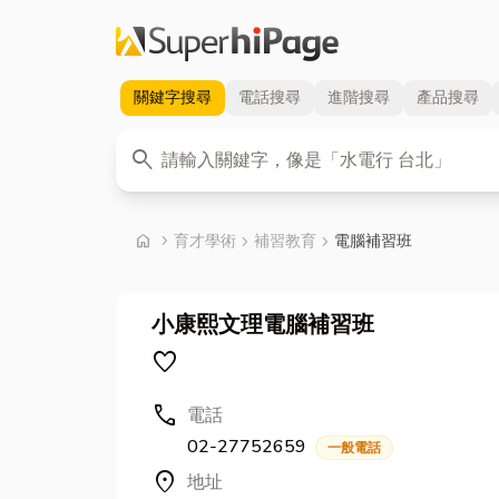
關鍵字
搜尋
電話
搜尋
進階
搜尋
產品
搜尋
關鍵字
search
首頁
home
chevron_right
育才學術
chevron_right
補習教育
chevron_right
電腦補習班
小康熙文理電腦補習班
favorite
call
電話
02-27752659
一般電話
location_on
地址