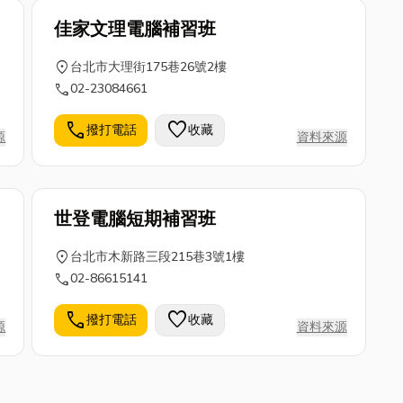
佳家文理電腦補習班
location_on
台北市大理街175巷26號2樓
call
02-23084661
call
favorite
撥打電話
收藏
源
資料來源
世登電腦短期補習班
location_on
台北市木新路三段215巷3號1樓
call
02-86615141
call
favorite
撥打電話
收藏
源
資料來源