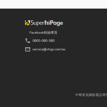
Facebook粉絲專頁
call
0800-080-580
mail
service@chyp.com.tw
中華黃頁網路電話簿