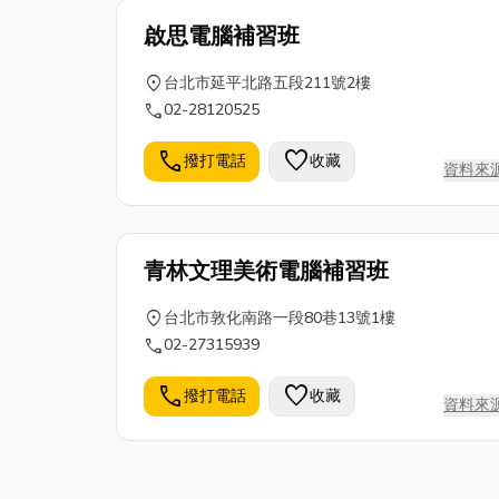
啟思電腦補習班
location_on
台北市延平北路五段211號2樓
call
02-28120525
call
favorite
撥打電話
收藏
資料來
青林文理美術電腦補習班
location_on
台北市敦化南路一段80巷13號1樓
call
02-27315939
call
favorite
撥打電話
收藏
資料來