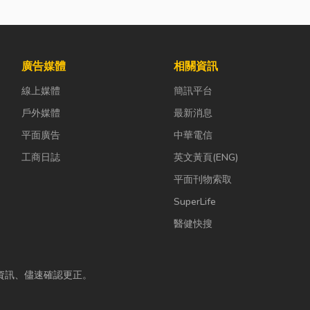
廣告媒體
相關資訊
線上媒體
簡訊平台
戶外媒體
最新消息
平面廣告
中華電信
工商日誌
英文黃頁(ENG)
平面刊物索取
SuperLife
醫健快搜
資訊、儘速確認更正。