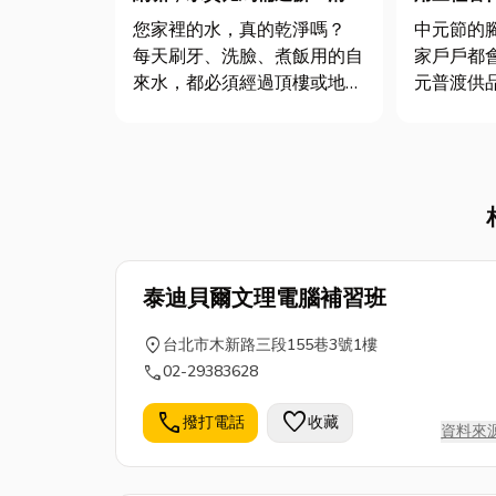
頻率、必要性全解析
新意一次
您家裡的水，真的乾淨嗎？
中元節的
每天刷牙、洗臉、煮飯用的自
家戶戶都
來水，都必須經過頂樓或地下
元普渡供
室的水塔儲存。您是否曾經想
弟。但每
過，這個儲水容器如果久未清
品傷透腦
洗，內部早已充滿青苔、泥
文章將帶
沙、甚至肉眼難見的細菌與沈
始，了解
積物？這些髒污會直接影響您
角，並提
的飲水健康和肌膚狀況！今
供品建議
天，小編就...
意滿分！ 
泰迪貝爾文理電腦補習班
location_on
台北市木新路三段155巷3號1樓
call
02-29383628
call
favorite
撥打電話
收藏
資料來