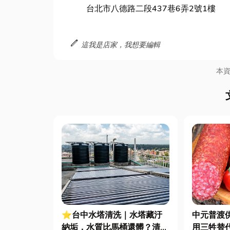
台北市八德路二段437巷6弄2號1樓
edit
這我是店家，我想要編輯
本
⭐台中水塔清洗｜水塔藏汙
中元普渡
納垢，水質比馬桶還髒？清洗
用三牲替