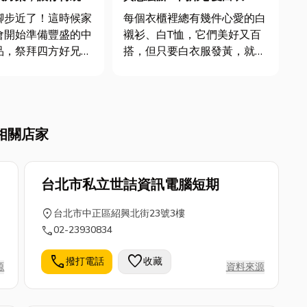
搞定！
白」自救法大公開！
腳步近了！這時候家
每個衣櫃裡總有幾件心愛的白
會開始準備豐盛的中
襯衫、白T恤，它們美好又百
品，祭拜四方好兄
搭，但只要白衣服發黃，就會
年都為了準備普渡供
顯得髒髒舊舊，讓人心痛！那
筋嗎？別擔心，這篇
究竟白衣服怎麼洗？今天小編
你從普渡的由來開
就要來分享白衣服自救撇步，
普渡習俗的眉眉角
此外也教你幾個防止衣服加速
相關店家
供超實用的中元拜拜
變黃的原因。文末更會提供給
，讓你輕鬆搞定，誠
台中的朋友優質的台中衣服送
...
洗店家...
台北市私立世詰資訊電腦短期
location_on
台北市中正區紹興北街23號3樓
call
02-23930834
call
favorite
撥打電話
收藏
源
資料來源