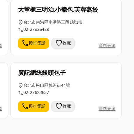
大掌櫃三明治.小籠包.芙蓉蒸餃
location_on
台北市南港區南港路三段1號1樓
call
02-27825429
call
favorite
撥打電話
收藏
源
資料來源
廣記總統饅頭包子
location_on
台北市松山區饒河街44號
call
02-27623637
call
favorite
撥打電話
收藏
源
資料來源