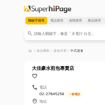
關鍵字
搜尋
電話
搜尋
進階
搜尋
產品
搜尋
關鍵字
search
首頁
home
chevron_right
食品餐飲
chevron_right
速食外賣
chevron_right
中式速食
大佳豪水煎包專賣店
favorite
call
電話
02-27845256
一般電話
location_on
地址