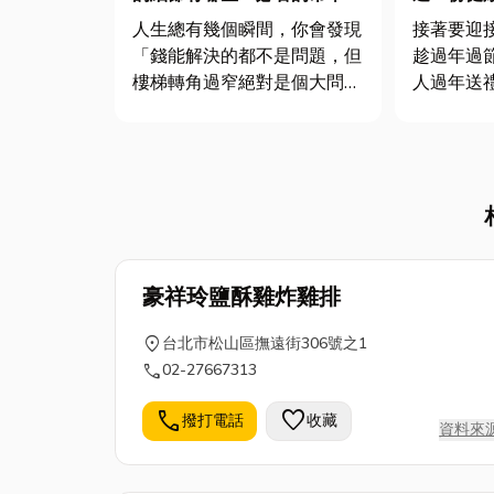
租全攻略：吊車費用、種類都
園，見證
人生總有幾個瞬間，你會發現
接著要迎
在這！
「錢能解決的都不是問題，但
趁過年過
樓梯轉角過窄絕對是個大問
人過年送
題」。無論是買了夢幻的大型
茶葉象徵
魚缸、頂樓要裝太陽能，還是
菸酒，送
搬家時那架價值連城的鋼琴，
心意。那
這時候，你就需要一位救星：
的地理條
「吊車」。那麼在找吊車出租
鄉一茶、
前，要注意以下3個專業知
采。近期
識，幫你省...
為不產...
豪祥玲鹽酥雞炸雞排
location_on
台北市松山區撫遠街306號之1
call
02-27667313
call
favorite
撥打電話
收藏
資料來