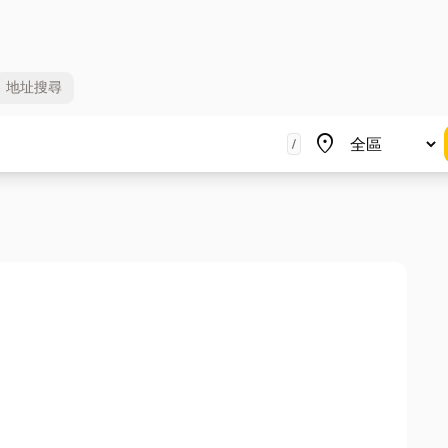
地址
搜尋
地區
place
/