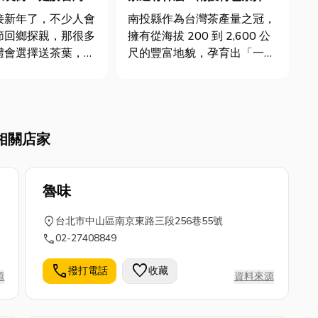
台南產茶新歷史
紹，教你挑出極致回甘的高山
接新年了，不少人會
南投縣作為台灣茶產量之冠，
山頭氣
節回鄉探親，那很多
擁有從海拔 200 到 2,600 公
禮會選擇送茶葉，而
尺的豐富地貌，孕育出「一鄉
「健康長壽」，比起
一特色」的茶金文化。不論是
茶葉更容易傳達關懷
聞名中外的凍頂烏龍茶、帶有
也因為台灣得天獨厚
天然薄荷香的日月潭紅茶，還
件，因此也孕育「一
是散發冷冽山頭氣的杉林溪高
相關店家
一山一味」的獨特風
山茶，南投茶始終是茶友心中
令人驚喜的是，被視
高品質的代名詞。本文...
魯味
location_on
台北市中山區南京東路三段256巷55號
call
02-27408849
call
favorite
撥打電話
收藏
源
資料來源