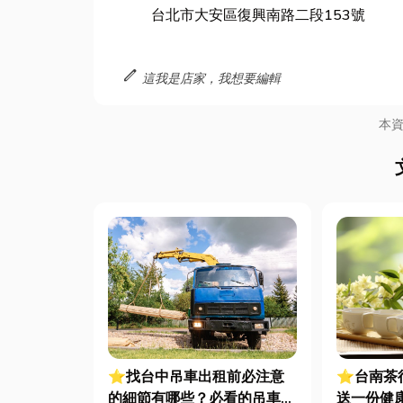
台北市大安區復興南路二段153號
edit
這我是店家，我想要編輯
本
⭐找台中吊車出租前必注意
⭐台南茶
的細節有哪些？必看的吊車出
送一份健