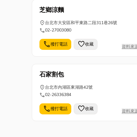
芝鄉涼麵
location_on
台北市大安區和平東路二段311巷26號
call
02-27003080
call
favorite
撥打電話
收藏
資料來
石家割包
location_on
台北市內湖區東湖路42號
call
02-26336384
call
favorite
撥打電話
收藏
資料來