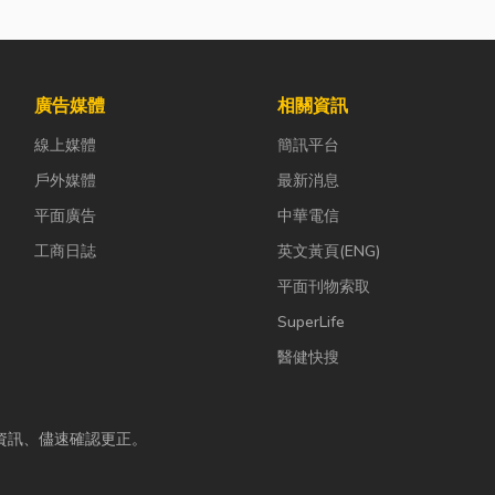
廣告媒體
相關資訊
線上媒體
簡訊平台
戶外媒體
最新消息
平面廣告
中華電信
工商日誌
英文黃頁(ENG)
平面刊物索取
SuperLife
醫健快搜
資訊、儘速確認更正。