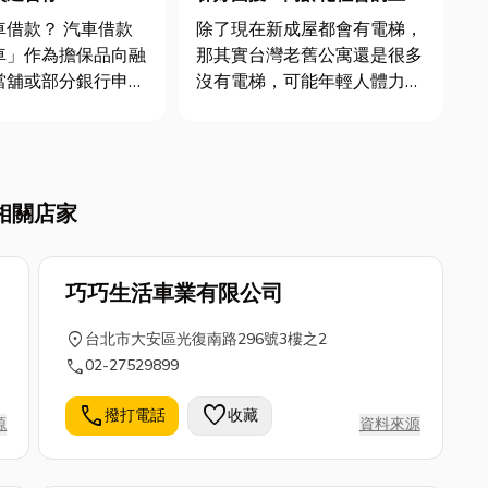
樓危機！教你如何輕鬆挑電梯
？ 汽車借款
除了現在新成屋都會有電梯，
廠商
車」作為擔保品向融
那其實台灣老舊公寓還是很多
當舖或部分銀行申請
沒有電梯，可能年輕人體力
式，常見的形式又可
好、膝蓋也很健勇，上下樓梯
 汽車貸款
都不是問題，但是現在台灣社
暫時
會逐漸高齡化，「爬樓梯」漸
僅設定動產抵押，借
漸變成了很多問題，像是爬完
相關店家
正常使用車輛，但每
會喘會累、膝蓋會痛，不太能
月需按時繳納本息。 汽...
提重物，那這時候我們就很需
要「電梯...
巧巧生活車業有限公司
location_on
台北市大安區光復南路296號3樓之2
call
02-27529899
call
favorite
撥打電話
收藏
源
資料來源