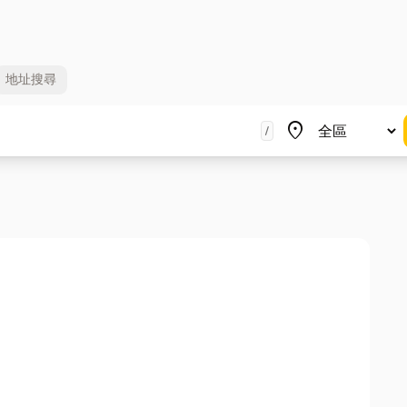
地址
搜尋
地區
place
/