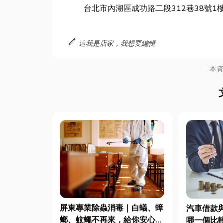
台北市內湖區成功路二段312巷38號1
edit
這我是店家，我想要編輯
本
屏東專業除蟲消毒｜白蟻、蟑
汽車借款
螂、蚊蠅不再來，給你安心無
哪一個比