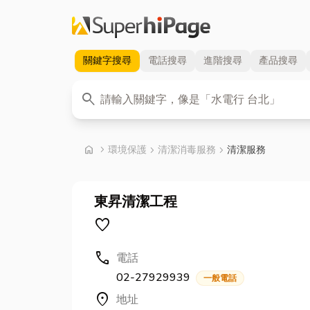
關鍵字
搜尋
電話
搜尋
進階
搜尋
產品
搜尋
關鍵字
search
首頁
home
chevron_right
環境保護
chevron_right
清潔消毒服務
chevron_right
清潔服務
東昇清潔工程
favorite
call
電話
02-27929939
一般電話
location_on
地址