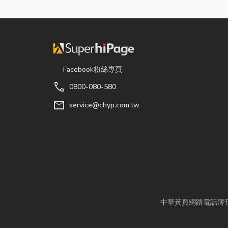
Facebook粉絲專頁
call
0800-080-580
mail
service@chyp.com.tw
中華黃頁網路電話簿