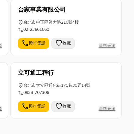
台家事業有限公司
location_on
台北市中正區師大路210號4樓
call
02-23661560
call
favorite
撥打電話
收藏
源
資料來源
立可通工程行
location_on
台北市大安區通化街171巷30弄14號
call
0938-707306
call
favorite
撥打電話
收藏
源
資料來源