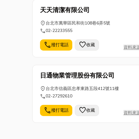
天天清潔有限公司
location_on
台北市萬華區民和街108巷6弄5號
call
02-22233555
call
favorite
撥打電話
收藏
資料來
日通物業管理股份有限公司
location_on
台北市信義區忠孝東路五段412號11樓
call
02-27292610
call
favorite
撥打電話
收藏
資料來