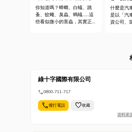
害的生活環境！
你知道嗎？蟑螂、白蟻、跳
什麼是汽車借款
蚤、蚊蠅、臭蟲、螞蟻……這
是以「汽
些看似微小的害蟲，其實正悄
資公司、
悄侵害我們的居家與工作環
的貸款方
境。不只帶來不適感，更可能
分為以下三種：
成為過敏源、疾病媒介，甚至
（留車）： 車輛所有權
破壞房屋結構與財產。 但別
不移轉，
擔心！專業的室內外害蟲防治
款人仍可
與環境消毒服務，能幫你徹底
根...
綠十字國際有限公司
call
0800-711-717
call
favorite
撥打電話
收藏
資料來