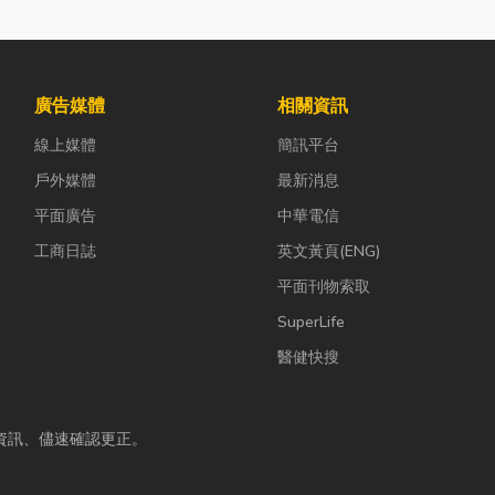
廣告媒體
相關資訊
線上媒體
簡訊平台
戶外媒體
最新消息
平面廣告
中華電信
工商日誌
英文黃頁(ENG)
平面刊物索取
SuperLife
醫健快搜
資訊、儘速確認更正。