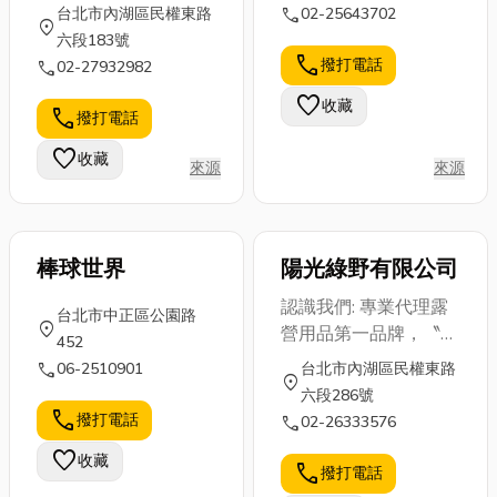
日本鹿牌 〞(CAPTAIN
call
台北市內湖區民權東路
02-25643702
location_on
STAG)露營休閒用品。
六段183號
■ 專業販賣各式露營
call
撥打電話
call
02-27932982
車、RV休閒車 ■ 各式
favorite
收藏
車輛代為規劃、設計、
call
撥打電話
施工 ■ 使用中之車輛作
favorite
收藏
選擇性改裝(不限車種)
來源
來源
■ RV休閒露營裝備批
發、零售 ■ 汽車一日~
五日遊，休閒戶外用品
棒球世界
陽光綠野有限公司
認識我們: 專業代理露
台北市中正區公園路
location_on
營用品第一品牌，〝
452
日本鹿牌 〞(CAPTAIN
call
06-2510901
台北市內湖區民權東路
location_on
STAG)露營休閒用品。
六段286號
■ 專業販賣各式露營
call
撥打電話
call
02-26333576
車、RV休閒車 ■ 各式
favorite
收藏
車輛代為規劃、設計、
call
撥打電話
施工 ■ 使用中之車輛作