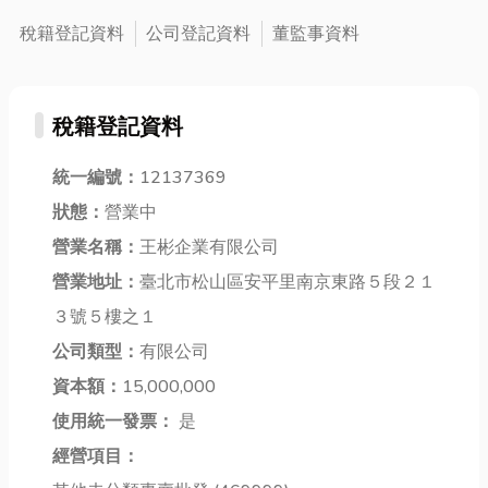
最穩定，是旅
地膠，膠痕超
水電工來處
稅籍登記資料
公司登記資料
董監事資料
遊高峰期。從
難清理，自己
理，但你知道
布宜諾斯艾利
又沒時間慢慢
嗎？其實有可
斯啟程，經過
處理。 如果你
能是你家化糞
烏斯懷亞，穿
跟我一樣忙
稅籍登記資料
池早就爆滿！
越德雷克海
碌，真的可以
本文教台中居
峽，最終抵達
考慮找專業幫
統一編號：
12137369
民如何聰明判
南極，這段旅
忙打蠟、除
斷時機、掌握
狀態：
營業中
程充滿挑戰與
膠，省時又省
清理頻率，輕
驚喜。此次小
力，地板亮晶
營業名稱：
王彬企業有限公司
鬆搞定台中抽
編將為各位愛
晶踩起來才舒
營業地址：
臺北市松山區安平里南京東路５段２１
水肥問題，還
好旅遊與冒險
服！ 不管是居
給家中順暢無
３號５樓之１
的朋友們提供
家、辦公室還
異味的生活環
一份詳盡的南
是賣場，高雄
公司類型：
有限公司
境。 常見誤
極旅遊攻
地毯清潔、...
資本額：
15,000,000
會：你以為...
略，...
使用統一發票：
是
經營項目：