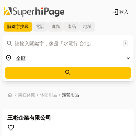
login
登入
關鍵字
搜尋
電話
進階
產品
地址
關鍵字
search
/
地區
place
search
首頁
home
chevron_right
樂在休閒
chevron_right
休閒用品
chevron_right
露營用品
王彬企業有限公司
favorite