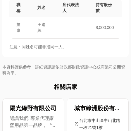
職
所代表法
持有股份
姓名
稱
人
數
董
王進
9,000,000
事
興
注意：同姓名可能非指同一人。
本資料謹供參考，詳細資訊請依財政部財政資訊中心或商業司公開資
料為準。
相關店家
陽光綠野有限公司
城市綠洲股份有限
公司(中山店)
認識我們: 專業代理露
台北市中山區中山北路
location_on
營用品第一品牌，〝
一段21號1樓