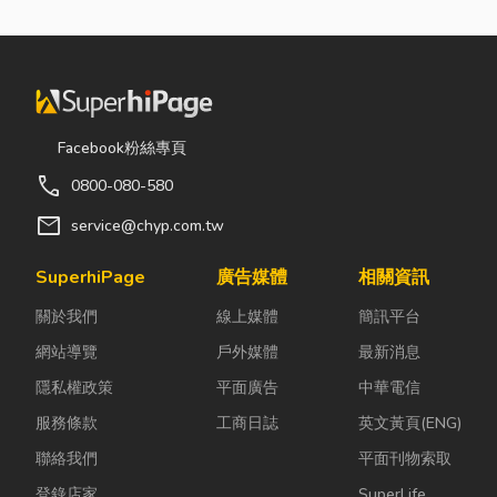
可以在 馬涅拉鏢店 看
見。 其實飛鏢在台灣
已經是種流行性的娛
樂，相信有一天，飛鏢
會成為全民的流行運
動。要讓玩飛鏢的人數
Facebook粉絲專頁
增加，專業、新型的飛
call
0800-080-580
鏢配件不可或缺，過去
mail
service@chyp.com.tw
往往礙於管道，憑一己
之力很難取得這些商
SuperhiPage
廣告媒體
相關資訊
品，克服萬難取得的代
價是昂貴的花費，這樣
關於我們
線上媒體
簡訊平台
的因素，促成了 馬涅
網站導覽
戶外媒體
最新消息
拉鏢店 成立的目的。
隱私權政策
平面廣告
中華電信
服務條款
工商日誌
英文黃頁(ENG)
聯絡我們
平面刊物索取
登錄店家
SuperLife