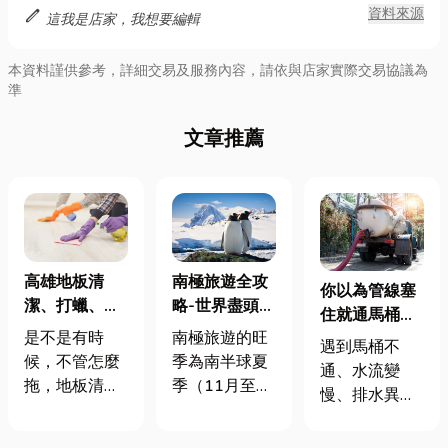
edit
資料來源
這我是店家，我想要編輯
本資料謹供參考，詳細交易及服務內容，請依與店家實際交易協議為
準
文章推薦
南極旅遊全攻
高雄地板清
你以為管線塞
略-世界盡頭的
潔、打蠟、除
住就通馬桶？
奇幻冒險
膠，快速預
南極旅遊的旺
是不是有時
其實早該找台
遇到馬桶不
約，專人到府
季為南半球夏
候，不管怎麼
中抽水肥處理
通、水流變
清潔超省心！
季（11月至3
拖，地板清潔
了
慢、排水異
月），其中1
好像還不夠？
味，你第一個
月和2月氣候
尤其裝潢完滿
反應可能是找