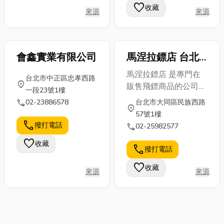
favorite
收藏
選擇性改裝(不限車種)
來源
來源
■ RV休閒露營裝備批
發、零售 ■ 汽車一日~
五日遊，休閒戶外用品
會鑫實業有限公司
馬涅拉鏢店 台北
旗艦館
馬涅拉鏢店 是專門在
台北市中正區忠孝西路
location_on
販售飛鏢商品的公司：
一段23號1樓
中文名稱是由英文
call
02-23886578
台北市大同區民族西路
location_on
(MANI\'eRA Darts
57號1樓
Shop)直譯，而
call
撥打電話
call
02-25982577
MANI\'eRA 是義大利
favorite
收藏
文，意思等同：
call
撥打電話
Fashion。MANI\'eRA
favorite
收藏
Darts Shop = 馬涅拉鏢
來源
來源
店，來自日本、英國、
美國，甚至是台灣的飛
鏢商品，像是鏢組、鏢
翼、配件...等，全部都