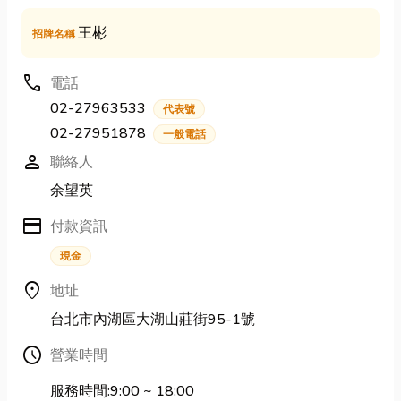
王彬
招牌名稱
call
電話
02-27963533
代表號
02-27951878
一般電話
person
聯絡人
余望英
credit_card
付款資訊
現金
location_on
地址
台北市內湖區大湖山莊街95-1號
Schedule
營業時間
服務時間:9:00 ~ 18:00