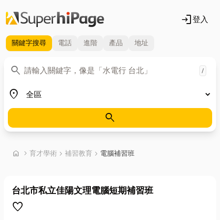
login
登入
關鍵字
搜尋
電話
進階
產品
地址
關鍵字
search
/
地區
place
search
首頁
home
chevron_right
育才學術
chevron_right
補習教育
chevron_right
電腦補習班
台北市私立佳陽文理電腦短期補習班
favorite