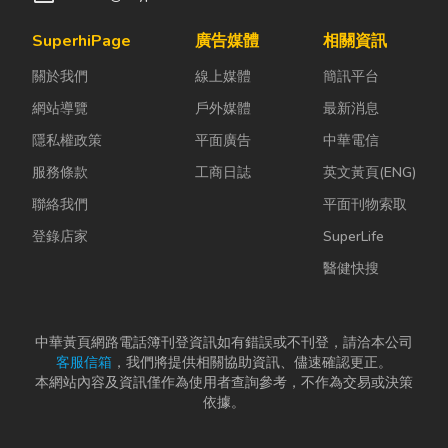
SuperhiPage
廣告媒體
相關資訊
關於我們
線上媒體
簡訊平台
網站導覽
戶外媒體
最新消息
隱私權政策
平面廣告
中華電信
服務條款
工商日誌
英文黃頁(ENG)
聯絡我們
平面刊物索取
登錄店家
SuperLife
醫健快搜
中華黃頁網路電話簿刊登資訊如有錯誤或不刊登，請洽本公司
客服信箱
，我們將提供相關協助資訊、儘速確認更正。
本網站內容及資訊僅作為使用者查詢參考，不作為交易或決策
依據。