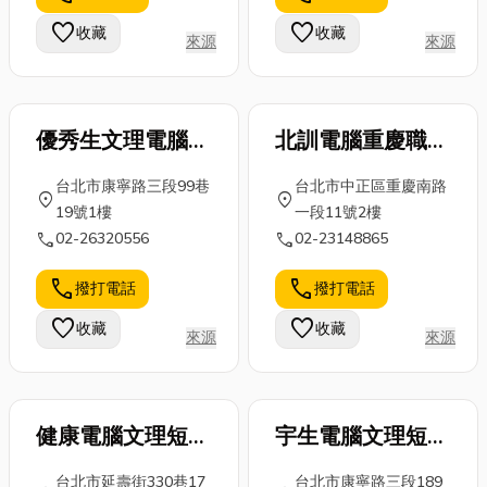
家，同時匯整
後遺症？別著
進步，從傳統
favorite
favorite
收藏
收藏
坐月子7大迷
急！今天，就
來源
來源
機械裁剪到現
思，快傳給...
讓貼心的小編
代的不銹...
為您帶...
優秀生文理電腦短
北訓電腦重慶職訓
期補習班
所
台北市康寧路三段99巷
台北市中正區重慶南路
location_on
location_on
19號1樓
一段11號2樓
call
call
02-26320556
02-23148865
call
call
撥打電話
撥打電話
favorite
favorite
收藏
收藏
來源
來源
健康電腦文理短期
宇生電腦文理短期
補習班
補習班
台北市延壽街330巷17
台北市康寧路三段189