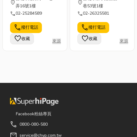
location_on
location_on
弄16號1樓
巷53號1樓
call
call
02-25284589
02-26325581
call
call
撥打電話
撥打電話
favorite
favorite
收藏
收藏
來源
來源
Facebook粉絲專頁
call
0800-080-580
mail
service@chyp.com.tw