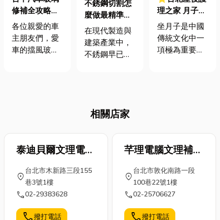
不銹鋼切割怎
理之家 月子中
修補全攻略！
麼做最精準？
心 人氣8大精
修補條件、費
坐月子是中國
各位親愛的車
從雷射到CNC
在現代製造與
選 坐月子要注
用、有效性，
傳統文化中一
主朋友們，愛
加工，一篇帶
建築產業中，
意什麼 破解坐
小編一次告訴
項極為重要的
車的擋風玻璃
你快速看懂 🔍
不銹鋼早已成
月子7大迷思
您！
習俗，也在現
就像我們的眼
為不可或缺的
代得到了廣泛
睛，一旦受
重要材料。不
的認同。這個
損，不僅影響
論是日常生活
獨特的坐月子
美觀，更關乎
中的廚具、醫
時期，通常為
行車安全。當
相關店家
療設備，還是
產後的第一個
不幸遇到玻璃
高科技產業中
月，被視為對
裂痕或破損
的精密零件，
新生命和新媽
時，心中一定
泰迪貝爾文理電腦
都離不開不銹
芊理電腦文理補習
咪進行全方位
充滿疑問：到
鋼的應用。而
補習班
班
護理的時光。
底能不能修
台北市木新路三段155
台北市敦化南路一段
在這些產品誕
location_on
location_on
本篇文章將介
補？在台中汽
巷3號1樓
100巷22號1樓
生的背後，不
紹網路最多人
車玻璃修補的
call
call
02-29383628
02-25706627
銹鋼切割技術
討論的10大台
行情如何？修
正是關鍵的一
北產後護理之
補後會不會有
call
call
撥打電話
撥打電話
環。 隨著科技