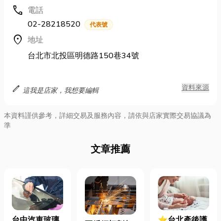
call
電話
02-28218520
代表號
location_on
地址
台北市北投區明德路150巷34號
edit
資料來源
這我是店家，我想要編輯
本資料謹供參考，詳細交易及服務內容，請依與店家實際交易協議為
準
文章推薦
⭐台北產後護
台中汽車玻璃