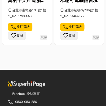
萬的孚文理電腦補
米瑞可電腦補習班
獲得資訊類數位教材品
習班
質『 AAA級』最高認
location_on
location_on
台北市港墘路103號1樓
台北市福德街286號1樓
證等大獎，同時不斷引
call
call
02-27999027
02-23466122
進軟體原廠
Microsoft、
call
call
撥打電話
撥打電話
Autodesk、Adobe、
favorite
Sun、Cisco、Corel等
favorite
收藏
收藏
來源
來源
最新軟體培訓課程資
訊，目前擁有300多科
專業與國際認證課程、
900多科資訊類數位教
材；透過全省1600位
專業講師之專業教學，
25年來已培育近70萬
名各領域技術專才；巨
匠電腦己成為電腦教學
市場之首選第一品牌，
Facebook粉絲專頁
未來將持續推動最新、
call
0800-080-580
最快速教學應用新知，