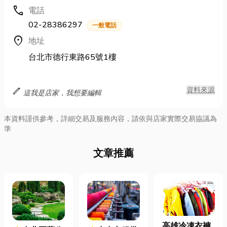
call
電話
02-28386297
一般電話
location_on
地址
台北市德行東路65號1樓
edit
資料來源
這我是店家，我想要編輯
本資料謹供參考，詳細交易及服務內容，請依與店家實際交易協議為
準
文章推薦
高雄冷凍衣褲