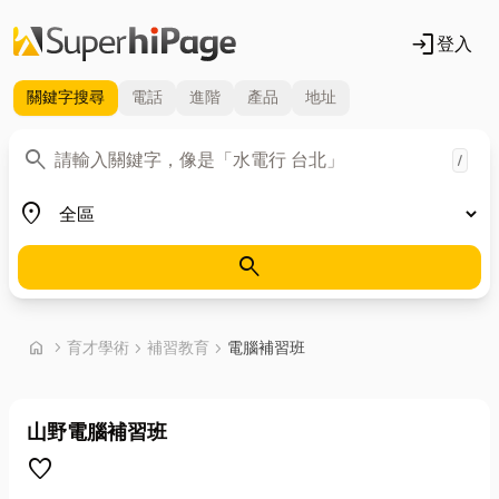
login
登入
關鍵字
搜尋
電話
進階
產品
地址
關鍵字
search
/
地區
place
search
首頁
home
chevron_right
育才學術
chevron_right
補習教育
chevron_right
電腦補習班
山野電腦補習班
favorite