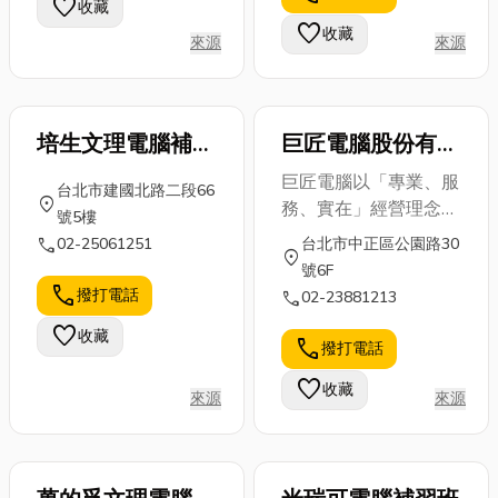
favorite
收藏
之下似乎與
景設計就相當
位解析成衣批
favorite
收藏
「保暖」背道
來源
來源
重要了，這篇
發的要點，帶
而馳，但事...
文章將帶您
各位成衣批
深...
貨...
培生文理電腦補習
巨匠電腦股份有限
班
公司
巨匠電腦以「專業、服
台北市建國北路二段66
location_on
務、實在」經營理念致
號5樓
力電腦教學達30年，
call
02-25061251
台北市中正區公園路30
location_on
全省近百家直營分校，
號6F
不斷引進最新軟體教
call
撥打電話
call
02-23881213
學、建構數位學習、推
favorite
收藏
動電腦認證制度;一路
call
撥打電話
走來，近年來更連續獲
favorite
收藏
得各大獎項─亞洲第一
來源
來源
家通過SGS國際服務認
證，經濟部連鎖總部評
鑑特優獎、全國第一家