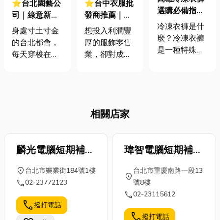
⭐台北園藝公
⭐台中衣服批
選購必備指
司｜綠意新生
發商推薦｜成
南：防寒衣物
冷凍衣褲是什
活！園藝造景
衣批發新手入
身處寸土寸金
想投入利潤豐
成為你極端環
麼？冷凍衣褲
設計大揭秘，
門就在這！5
的台北都會，
厚的服飾零售
境下的守護者
是一種特殊的
精選公司打造
大批貨痛點不
每天穿梭在水
業，卻對成衣
工作服，主要
你的都市綠
能不知！
泥叢林中，您
批發環節感到
用於食品加
洲！
是不是也渴望
不知所措嗎？
工、冷凍倉
能擁有一片屬
許多服飾創業
儲、船舶漁艙
於自己的綠意
新手經常面臨
等需要長時間
相關店家
空間，讓心靈
三大痛點：找
在零下❄️溫度
得以喘息？無
不到穩定可靠
環境中作業的
論是將閒置的
的批發商、不
場合。它們採
陽台打造成秘
麟光電腦短期補習
熟悉批貨流程
瑋智電腦短期補習
用多層結構面
密花園、將頂
與最低起批量
班
班
料，能有效隔
location_on
台北市樂業街184號1樓
台北市重慶南路一段13
樓規劃成空中
的限制，以及
location_on
絕外界寒冷，
call
02-23772123
號8樓
休憩區，或是
對複雜的款式
將身體的熱量
call
02-23115612
讓室內空間充
與庫存管理感
牢牢鎖住🔒 冷
call
撥打電話
滿生機盎然的
到頭疼。那今
凍衣褲，乍聽
call
撥打電話
植物，園藝造
天小編要為各