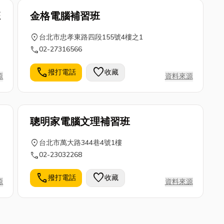
班
金格電腦補習班
location_on
台北市忠孝東路四段155號4樓之1
call
02-27316566
call
favorite
撥打電話
收藏
源
資料來源
聰明家電腦文理補習班
location_on
台北市萬大路344巷4號1樓
call
02-23032268
call
favorite
撥打電話
收藏
源
資料來源