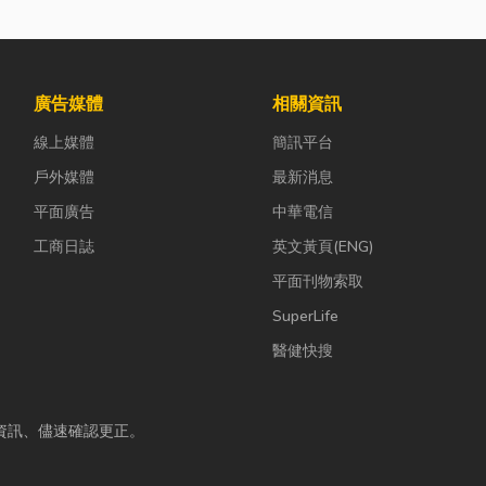
廣告媒體
相關資訊
線上媒體
簡訊平台
戶外媒體
最新消息
平面廣告
中華電信
工商日誌
英文黃頁(ENG)
平面刊物索取
SuperLife
醫健快搜
資訊、儘速確認更正。