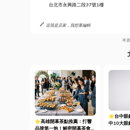
台北市永興路二段37號1樓
edit
這我是店家，我想要編輯
本
⭐台中眼
⭐高雄開幕茶點推薦：打響
中10大眼
品牌第一炮！解密開幕茶會流