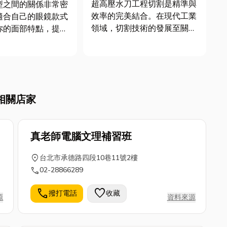
鏡？！教你選擇最適
超高壓水刀工程切割是精準與
型之間的關係非常密
眼鏡
效率的完美結合。在現代工業
適合自己的眼鏡款式
領域，切割技術的發展至關重
你的面部特點，提升
要，而超高壓水刀切割以其高
。眼鏡不僅僅是視力
精度、無熱影響、適用範圍廣
具，更是彰顯個性和
等特點，成為許多行業的首選
的重要配飾。文章整
技術。在現代工業中，超高壓
臉、方形臉、橢圓形
水刀切割技術已成為一種不可
形臉、倒三角形臉」
相關店家
或缺的專業工具。它以其卓越
臉型該如何挑選眼
的精準...
真老師電腦文理補習班
location_on
台北市承德路四段10巷11號2樓
call
02-28866289
call
favorite
撥打電話
收藏
源
資料來源