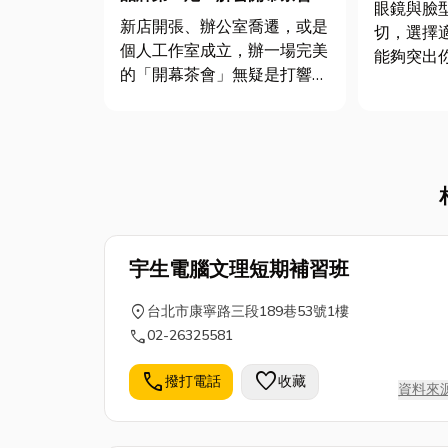
何挑選眼
眼鏡與臉
程、茶點分量怎麼算、外燴怎
合自己的
新店開張、辦公室喬遷，或是
切，選擇
麼挑？
個人工作室成立，辦一場完美
能夠突出
的「開幕茶會」無疑是打響品
整體形象
牌名聲、建立人脈的絕佳機
矯正的工
會！然而，從活動流程的規
時尚品味
劃、賓客邀請，到現場「開幕
理了「圓
茶點」的挑選，各個環節都充
臉、三角
滿學問。辦得好，能讓賓客爭
5種不同
相打卡、讚不絕口；辦得不
鏡，才能...
好，可能讓現...
宇生電腦文理短期補習班
location_on
台北市康寧路三段189巷53號1樓
call
02-26325581
call
favorite
撥打電話
收藏
資料來