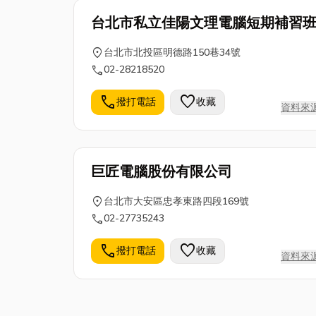
台北市私立佳陽文理電腦短期補習
location_on
台北市北投區明德路150巷34號
call
02-28218520
call
favorite
撥打電話
收藏
資料來
巨匠電腦股份有限公司
location_on
台北市大安區忠孝東路四段169號
call
02-27735243
call
favorite
撥打電話
收藏
資料來