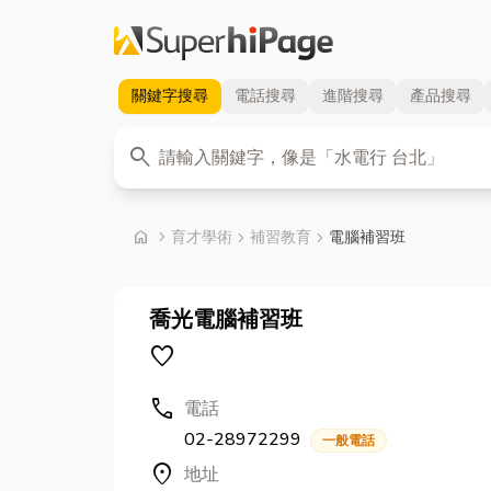
關鍵字
搜尋
電話
搜尋
進階
搜尋
產品
搜尋
關鍵字
search
首頁
home
chevron_right
育才學術
chevron_right
補習教育
chevron_right
電腦補習班
喬光電腦補習班
favorite
call
電話
02-28972299
一般電話
location_on
地址