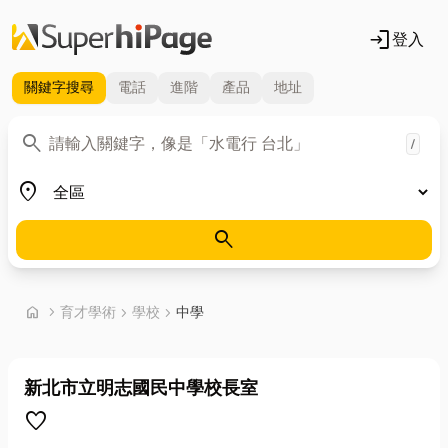
login
登入
關鍵字
搜尋
電話
進階
產品
地址
關鍵字
search
/
地區
place
search
首頁
home
chevron_right
育才學術
chevron_right
學校
chevron_right
中學
新北市立明志國民中學校長室
favorite