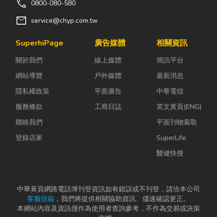
call
0800-080-580
mail
service@chyp.com.tw
SuperhiPage
廣告媒體
相關資訊
關於我們
線上媒體
簡訊平台
網站導覽
戶外媒體
最新消息
隱私權政策
平面廣告
中華電信
服務條款
工商日誌
英文黃頁(ENG)
聯絡我們
平面刊物索取
登錄店家
SuperLife
醫健快搜
中華黃頁網路電話簿刊登資訊如有錯誤或不刊登，請洽本公司
客服信箱
，我們將提供相關協助資訊、儘速確認更正。
本網站內容及資訊僅作為使用者查詢參考，不作為交易或決策