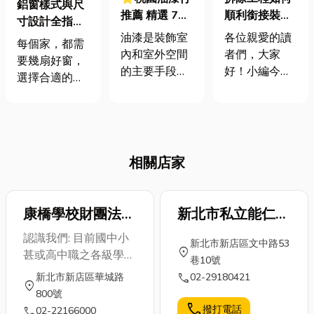
鋁窗樣式與尺
順利銜接裝
推薦 精選 7大
寸設計全指南
潢？老屋翻新
網路人氣桃園
各位親愛的讀
油漆是裝飾室
｜選對窗型×
每個家，都需
經驗談！
油漆行！油漆
者們，大家
內和室外空間
精準規劃×安
要幾扇好窗，
工程價格怎麼
好！小編今天
的主要手段之
全美觀
選擇合適的鋁
算？常見的5
要來跟大家聊
一。選擇合適
窗樣式與精準
種油漆種類
聊關於「拆除
的油漆顏色和
尺寸規劃，是
工程」和「老
質地可以為空
打造舒適、安
屋翻新」的那
間帶來不同風
全、節能居家
些事兒。是不
格，提升整體
相關店家
的關鍵。從固
是很多朋友都
的美感！只要
定窗到推射
對這兩個領域
重新刷上油
窗、從窗高與
感到既期待又
漆，室內空間
窗寬的設計參
康橋學校財團法人
新北市私立能仁高
怕受傷害呢？
立刻煥然一
考，都是你在
私立康橋高中
級家事商業職業學
認識我們: 目前國中小
別擔心！讓小
新。而且油漆
新北市新店區文中路53
窗戶選購與安
校
location_on
甚或高中職之各級學校
編教您如何從
不僅能提供美
巷10號
裝過程中不可
均孜孜於升學的努力，
前期拆除工程
觀，還能保護
call
新北市新店區華城路
02-29180421
忽略的重點。
location_on
學生每天三小考，三天
流程規劃、施
建築物表面免
800號
希望本篇指南
一大考，完全摒棄了
工到完工，一
受外界環境的
call
撥打電話
call
02-22166000
能助各位朋友