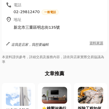
call
電話
02-29812470
一般電話
location_on
地址
新北市三重區明志街135號
edit
資料來源
這我是店家，我想要編輯
本資料謹供參考，詳細交易及服務內容，請依與店家實際交易協議為
準
文章推薦
拆除工程如何
⭐桃園油漆行