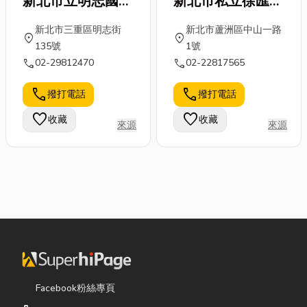
新北市立明志國民
新北市私立徐匯高
學將實施國語與英語之
中學校長室
級中學
雙語教學，而國中與高
新北市三重區明志街
新北市蘆洲區中山一路
location_on
location_on
中將再導入第二或第三
135號
1號
外國語文選修，是一所
call
call
02-29812470
02-22817565
培養國際化人才的搖
call
call
撥打電話
撥打電話
籃。 3.田園： 本校將
為田園森林實驗小學，
favorite
favorite
收藏
收藏
來源
來源
讓學童接近大自然，喜
愛鄉土文化並能培養愛
家、愛鄉、愛國的高貴
情操。 4.能力： 本校
將以培養學生「帶得
走」能力的學校，如解
決問題的能力、使用資
訊的能力、運用科技的
能力、終生學習的能力
等等。
Facebook粉絲專頁