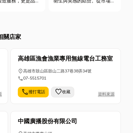
製造服務，更是品牌
衛生與美感的結合。從市場買
產品的重要後盾。從
菜到品牌包裝，各式各樣的袋
、原料篩選到品質檢
型早已融入我們的生活。 今
環節都需要專業技術
天就來認識這些你可能天天在
驗，才能兼顧產品品
用，卻不一定叫得出名字的袋
相關店家
性與市場競爭力。
子！ 塑膠袋全方位應用指
賴的漢方保健食品研
南：從購物袋到印刷...
高雄區漁會漁業專用無線電台工務室
location_on
高雄市鼓山區鼓山二路37巷38弄34號
call
07-5515701
call
favorite
撥打電話
收藏
源
資料來源
司
中國廣播股份有限公司