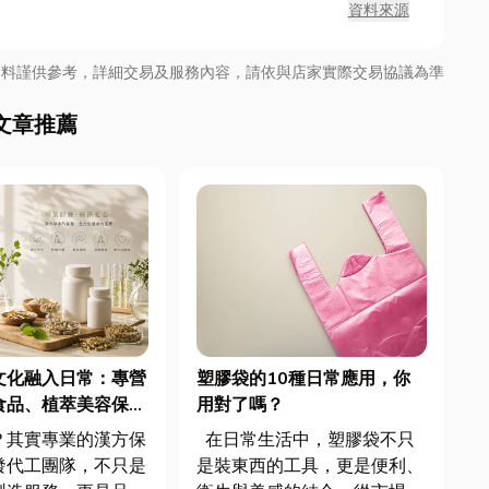
資料來源
資料謹供參考，詳細交易及服務內容，請依與店家實際交易協議為準
文章推薦
文化融入日常：專營
塑膠袋的10種日常應用，你
食品、植萃美容保養
用對了嗎？
研發代工一站式服務
？其實專業的漢方保
在日常生活中，塑膠袋不只
發代工團隊，不只是
是裝東西的工具，更是便利、