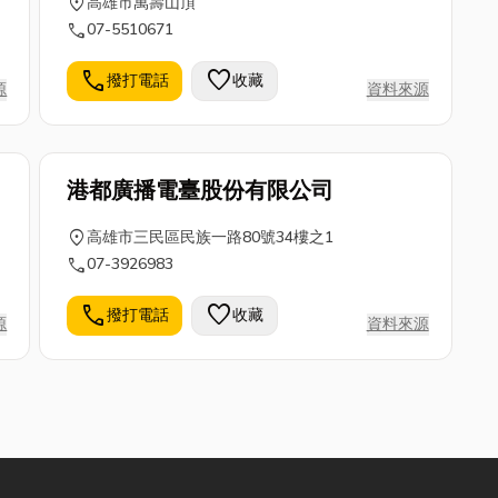
location_on
高雄市萬壽山頂
call
07-5510671
call
favorite
撥打電話
收藏
源
資料來源
港都廣播電臺股份有限公司
location_on
高雄市三民區民族一路80號34樓之1
call
07-3926983
call
favorite
撥打電話
收藏
源
資料來源