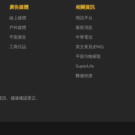
廣告媒體
相關資訊
線上媒體
簡訊平台
戶外媒體
最新消息
平面廣告
中華電信
工商日誌
英文黃頁(ENG)
平面刊物索取
SuperLife
醫健快搜
資訊、儘速確認更正。