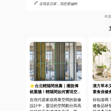
edit
這我是店家，我想要編輯
本
⭐台北輕隔間推薦｜擺脫傳
漢方草本
統重牆！輕隔間如何實現空間
素食保健
彈性？種類、優缺點、費用計
品｜專業
在現代居家或商業空間的裝修
你知道嗎
算全解析
設計中，靈活的空間劃分與高
健食品研