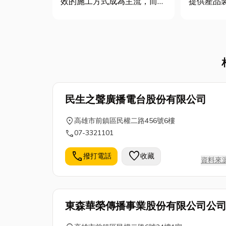
效的施工方式成為主流，而
提供產品
「輕隔間」正是實現這些需求
打造健康
的最佳解方。相較於傳統厚重
配方開發
的磚牆，輕隔間以其輕量化、
驗，每個
施工快速、成本效益高等優
與豐富經
勢，廣受設計師與屋主青睞。
質、安全
本文將為您全面解析輕隔間的
而值得信
種類、優缺...
發代...
民生之聲廣播電台股份有限公司
location_on
高雄市前鎮區民權二路456號6樓
call
07-3321101
call
favorite
撥打電話
收藏
資料來
東森華榮傳播事業股份有限公司公