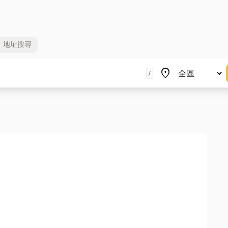
地址
搜尋
地區
place
/