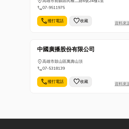
location_on
高雄市前鎮區民權二路6號24樓1室
call
07-9511975
call
favorite
撥打電話
收藏
資料來
中國廣播股份有限公司
location_on
高雄市鼓山區萬壽山頂
call
07-5318139
call
favorite
撥打電話
收藏
資料來