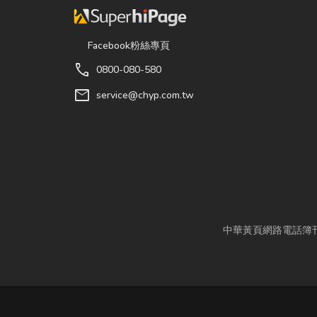
Facebook粉絲專頁
call
0800-080-580
mail
service@chyp.com.tw
中華黃頁網路電話簿