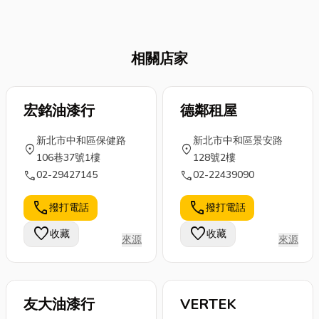
保護，還能改
要。🔥不管是
雨，尤其一到
善室內環境，
煮飯要用的瓦
夏天午後雷陣
增加視覺吸引
斯爐、洗澡用
雨一來，家裡
力。然而，在
相關店家
的熱水器，甚
牆角、水管、
挑選鋁門窗
至廚房的排油
天花板就開始
時，有許多關
煙機、RO淨水
出現濕痕甚至
鍵因素需要考
宏銘油漆行
器，這些 瓦斯
德鄰租屋
水漬，讓人頭
慮。跟著
器具都直接影
痛不已。才剛
SuperLife 一起
新北市中和區保健路
新北市中和區景安路
響到我們的安
裝修沒多久，
location_on
location_on
來看台中人氣
106巷37號1樓
128號2樓
全與便利。 很
怎麼又出現壁
最高的 10 大
call
call
02-29427145
02-22439090
多人不知道，
癌？其實這些
鋁門窗行，同
消防署也規定
問題，往往不
時了解台中鋁
call
call
撥打電話
撥打電話
了液化石油氣
是裝修本身的
門窗價格行
的容器使用
錯，而是背後
favorite
favorite
收藏
收藏
情，鋁門窗品
來源
來源
費： 👉 同一
潛藏的漏水問
質...
瓦...
題沒被真正解
決...
友大油漆行
VERTEK