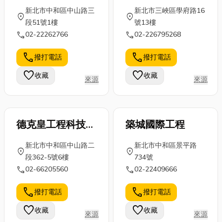
新北市中和區中山路三
新北市三峽區學府路16
location_on
location_on
段51號1樓
號13樓
call
call
02-22262766
02-226795268
call
call
撥打電話
撥打電話
favorite
favorite
收藏
收藏
來源
來源
德克皇工程科技顧
築城國際工程
問股份有限公司
新北市中和區中山路二
新北市中和區景平路
location_on
location_on
段362-5號6樓
734號
call
call
02-66205560
02-22409666
call
call
撥打電話
撥打電話
favorite
favorite
收藏
收藏
來源
來源