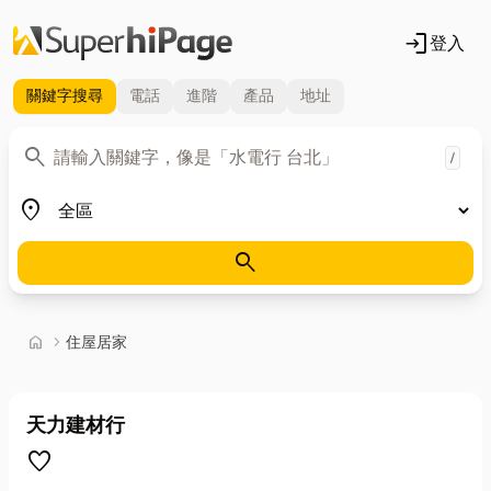
login
登入
關鍵字
搜尋
電話
進階
產品
地址
關鍵字
search
/
地區
place
search
首頁
home
chevron_right
住屋居家
天力建材行
favorite