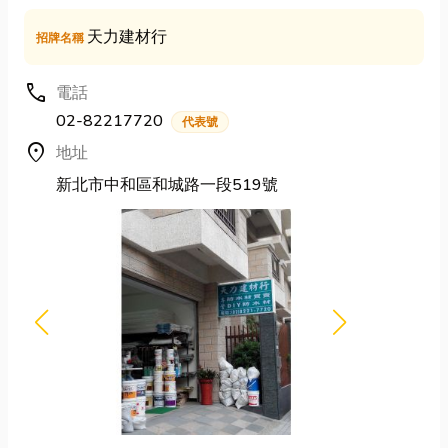
天力建材行
招牌名稱
call
電話
02-82217720
代表號
location_on
地址
新北市中和區和城路一段519號