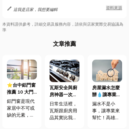
edit
資料來源
這我是店家，我想要編輯
本資料謹供參考，詳細交易及服務內容，請依與店家實際交易協議為
準
文章推薦
⭐台中鋁門窗
瓦斯安全與廚
房屋漏水怎麼
推薦 10 大門
房神器一次搞
辦💧讓專業的
窗行 鋁門窗價
鋁門窗是現代
懂🔥：從瓦斯
高雄抓漏檢
日常生活裡，
漏水不是小
格行情 品質如
家居中不可或
流量表到廚房
測，還您一個
瓦斯跟廚房用
事，讓專業來
何挑選一次看
缺的元素，不
用品的完整指
乾爽舒適的家
品其實比我們
幫忙！高雄的
僅提供了安全
南
想像的還重
氣候濕熱又多