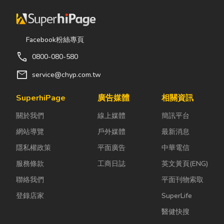
Facebook粉絲專頁
call
0800-080-580
mail
service@chyp.com.tw
SuperhiPage
廣告媒體
相關資訊
關於我們
線上媒體
簡訊平台
網站導覽
戶外媒體
最新消息
隱私權政策
平面廣告
中華電信
服務條款
工商日誌
英文黃頁(ENG)
聯絡我們
平面刊物索取
登錄店家
SuperLife
醫健快搜