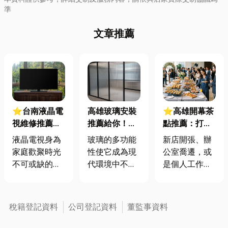
準
文章推薦
⭐台南液晶電
高雄玻璃安裝
⭐高雄開幕茶
視維修推薦｜
推薦給你！玻
點推薦：打響
電視出現這些
璃也有壽命？
品牌第一炮！
液晶電視身為
玻璃的多功能
新店開張、辦
症狀，小心壽
一篇文章看懂
解密開幕茶會
家庭歡聚時光
性使它成為現
公室喬遷，或
命快到了！教
損壞原因，即
流程、茶點分
不可或缺的品
代環境中不可
是個人工作室
你如何判斷是
時修復避免意
量怎麼算、外
項之一，長期
或缺的建材與
成立，辦一場
否需要維修
外發生！
燴怎麼挑？
使用難免會發
裝飾材料。因
完美的「開幕
生液晶電視壞
其透明、耐
茶會」無疑是
稅籍登記資料
公司登記資料
董監事資料
掉的情況產
用、美觀等特
打響品牌名
生，然而你知
性，無論是在
聲、建立人脈