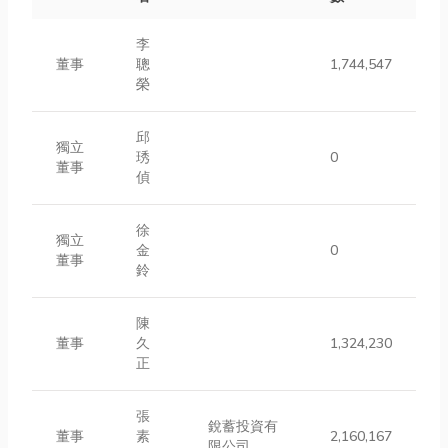
李
董事
聰
1,744,547
榮
邱
獨立
琇
0
董事
偵
徐
獨立
金
0
董事
鈴
陳
董事
久
1,324,230
正
張
銳蓄投資有
董事
素
2,160,167
限公司