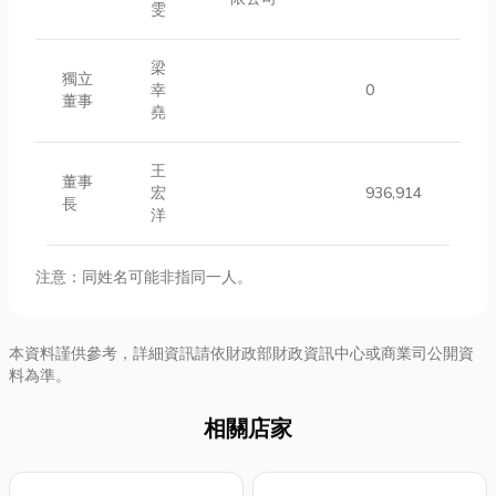
雯
梁
獨立
幸
0
董事
堯
王
董事
宏
936,914
長
洋
注意：同姓名可能非指同一人。
本資料謹供參考，詳細資訊請依財政部財政資訊中心或商業司公開資
料為準。
相關店家