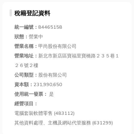
道出現哪些警
家庭、商業還
的絕佳機會！
稅籍登記資料
訊時，就需要
是環境中都被
然而，從活動
進行液晶電視
廣泛應用。不
流程的規劃、
維修嗎?還有一
統一編號：
84465158
只實用也同時
賓客邀請，到
般來說液晶電
兼具美觀的需
現場「開幕茶
狀態：
營業中
視壽命是多長
求。 玻璃雖然
點」的挑選，
營業名稱：
甲尚股份有限公司
呢?今天小編就
堅硬且耐用，
各個環節都充
來分享有關液
營業地址：
新北市新店區寶福里寶橋路２３５巷１
但由於其易脆
滿學問。辦得
晶電視的介
性特質，在某
好，能讓賓客
２６號２樓
紹，文末還會
些情況下也仍
爭相打卡、讚
公司類型：
股份有限公司
有分享液晶電
容易損壞 今天
不絕口；辦得
視維修台南
資本額：
231,990,650
小編就來跟...
不好，可能讓
推...
現...
使用統一發票：
是
經營項目：
電腦套裝軟體零售 (483112)
其他資料處理、主機及網站代管服務 (631299)