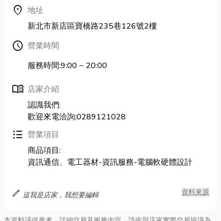
location_on
地址
新北市新店區寶橋路235巷126號2樓
Schedule
營業時間
服務時間:9:00 ~ 20:00
menu_book
店家介紹
認識我們:
歡迎來電洽詢;0289121028
format_list_bulleted
營業項目
商品項目:
資訊通信、電工器材-資訊服務-電腦軟硬體設計
edit
資料來源
這我是店家，我想要編輯
本資料謹供參考，詳細交易及服務內容，請依與店家實際交易協議為