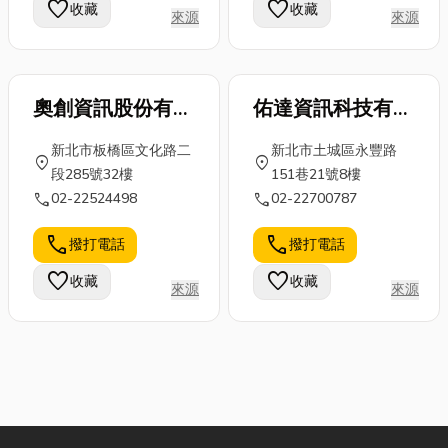
favorite
favorite
收藏
收藏
來源
來源
奧創資訊股份有限
佑達資訊科技有限
公司
公司
新北市板橋區文化路二
新北市土城區永豐路
location_on
location_on
段285號32樓
151巷21號8樓
call
call
02-22524498
02-22700787
call
call
撥打電話
撥打電話
favorite
favorite
收藏
收藏
來源
來源