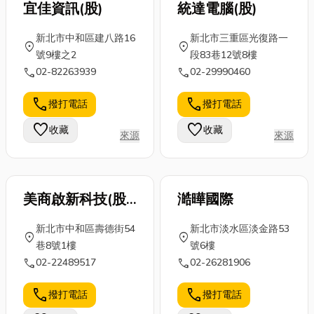
宜佳資訊(股)
統達電腦(股)
新北市中和區建八路16
新北市三重區光復路一
location_on
location_on
號9樓之2
段83巷12號8樓
call
call
02-82263939
02-29990460
call
call
撥打電話
撥打電話
favorite
favorite
收藏
收藏
來源
來源
美商啟新科技(股)
澔曄國際
台灣分公司
新北市中和區壽德街54
新北市淡水區淡金路53
location_on
location_on
巷8號1樓
號6樓
call
call
02-22489517
02-26281906
call
call
撥打電話
撥打電話