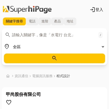
login
登入
關鍵字
搜尋
電話
進階
產品
地址
關鍵字
search
/
地區
place
search
首頁
home
chevron_right
資訊通信
chevron_right
電腦資訊服務
chevron_right
程式設計
甲尚股份有限公司
favorite