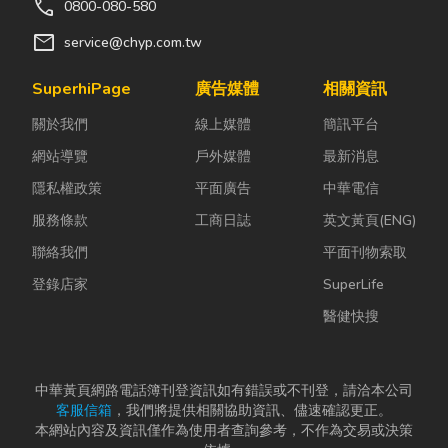
call
0800-080-580
mail
service@chyp.com.tw
SuperhiPage
廣告媒體
相關資訊
關於我們
線上媒體
簡訊平台
網站導覽
戶外媒體
最新消息
隱私權政策
平面廣告
中華電信
服務條款
工商日誌
英文黃頁(ENG)
聯絡我們
平面刊物索取
登錄店家
SuperLife
醫健快搜
中華黃頁網路電話簿刊登資訊如有錯誤或不刊登，請洽本公司
客服信箱
，我們將提供相關協助資訊、儘速確認更正。
本網站內容及資訊僅作為使用者查詢參考，不作為交易或決策