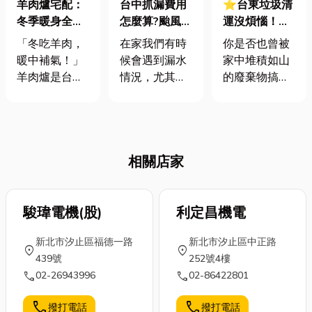
羊肉爐宅配：
台中抓漏費用
⭐台東垃圾清
冬季暖身全攻
怎麼算?颱風過
運沒煩惱！告
略！從由來到
後漏水不用
別廢棄物堆
「冬吃羊肉，
在家我們有時
你是否也曾被
不腥秘訣，一
怕！漏水處理
積，還你清爽
暖中補氣！」
候會遇到漏水
家中堆積如山
篇掌握暖心藥
這樣解！
生活空間！
羊肉爐是台灣
情況，尤其前
的廢棄物搞得
膳智慧！
冬季最經典的
陣子颱風肆
一個頭兩個
暖身美食。它
虐，不少人家
大？不論是裝
融合了古代藥
是需要進行修
潢後的建材殘
膳文化與現代
繕的，那常常
骸、搬家後的
相關店家
團圓記憶。現
聽的抓漏意思
大型家具，還
在，不必出門
就是找出漏水
是決定斷捨離
人擠人，透過
源頭在哪裡，
卻不知如何處
便利的羊肉爐
駿瑋電機(股)
畢竟如果發現
利定昌機電
理的陳年舊
宅配，你也能
家裡有漏水情
物，在台東這
新北市汐止區福德一路
新北市汐止區中正路
輕鬆享受這份
況，卻還是放
片美麗的土地
location_on
location_on
439號
252號4樓
暖冬美味。接
著不管，就容
上，妥善處理
call
call
02-26943996
02-86422801
下來，讓小編
易孳生壁癌或
這些「甜蜜的
教您，從由
是家具及櫃體
負擔」與享受
call
call
撥打電話
撥打電話
來、食材到烹
受潮，影響結
大自然同等重