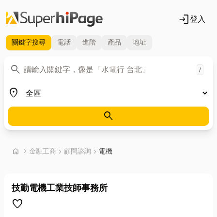
login
登入
關鍵字
搜尋
電話
進階
產品
地址
關鍵字
search
/
地區
place
search
首頁
home
chevron_right
金融工商
chevron_right
顧問諮詢
chevron_right
電機
技勤電機工業技師事務所
favorite