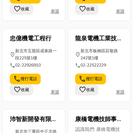
煮秘訣，一次
構和載重，今
要！如果處理
favorite
favorite
收藏
收藏
來源
來源
搞懂羊肉爐的
天小編就來分
不當，不只影
「元氣學」！
享一下有關台
響居住品質，
...
中...
更可...
忠億機電工程行
龍泉電機工業技師
事務所
新北市五股區成泰路一
新北市板橋區莊敬路
location_on
location_on
段225號1樓
242號1樓
call
call
02-22926910
02-22522229
call
call
撥打電話
撥打電話
favorite
favorite
收藏
收藏
來源
來源
沛智新開發有限公
康橋電機技師事務
司
所
認識我們: 康橋電機技
新北市三重區中正北路