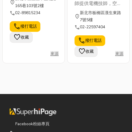
location_on
師提供電機技師，空調
165巷103號2樓
技師服務之專門職業技
call
02-89815234
新北市板橋區漢生東路
location_on
術人員，提供建築物機
7號5樓
電之規劃等服務
call
撥打電話
call
02-22597404
favorite
收藏
call
撥打電話
favorite
收藏
來源
來源
Facebook粉絲專頁