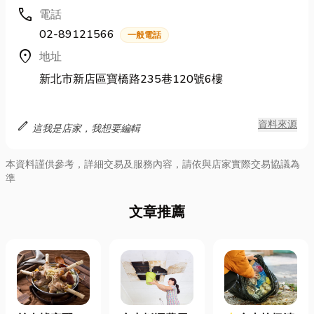
call
電話
02-89121566
一般電話
location_on
地址
新北市新店區寶橋路235巷120號6樓
edit
資料來源
這我是店家，我想要編輯
本資料謹供參考，詳細交易及服務內容，請依與店家實際交易協議為
準
文章推薦