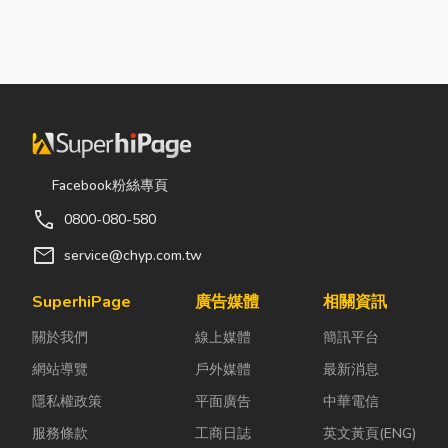
Facebook粉絲專頁
call
0800-080-580
mail
service@chyp.com.tw
SuperhiPage
廣告媒體
相關資訊
關於我們
線上媒體
簡訊平台
網站導覽
戶外媒體
最新消息
隱私權政策
平面廣告
中華電信
服務條款
工商日誌
英文黃頁(ENG)