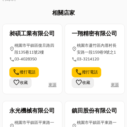
相關店家
昶碩工業有限公司
一翔精密有限公司
桃園市平鎮區復旦路四
桃園市蘆竹區內厝村長
location_on
location_on
段135巷11號2樓
安路一段159巷9號之1
call
call
03-4028350
03-3214120
call
call
撥打電話
撥打電話
favorite
favorite
收藏
收藏
來源
來源
永光機械有限公司
鎮田股份有限公司
桃園市平鎮區平東路一
桃園市平鎮區平東路一
location_on
location_on