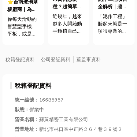
⭐台南玻璃基
全解析｜牆
種？超簡單打
板廠商｜為何
面、地面、防
造夢幻果園🍑
「泥作工程」
近幾年，越來
不能沒有它？
你每天滑動的
水，重點項目
從陽台開始也
聽起來就是一
越多人開始動
玻璃基板的關
智慧型手機、
不遺漏！
OK
項很專業的技
手種植自己喜
鍵技術大揭
平板，或是客
術，這個工程
歡的水果，不
密！
廳裡的高畫質
離我們不遠，
只是為了健康
電視，那令人
其實跟我們的
無毒的食材，
驚豔的清晰畫
稅籍登記資料
公司登記資料
董監事資料
居家生活息息
更是一種享受
面，背後都有
相關！不管是
生活的方式。
一個默默付出
牆壁要漂漂亮
是不是也曾幻
的無名英雄
亮，還是地板
想過，走到陽
稅籍登記資料
——「玻璃基
要平平穩穩，
台或小庭院
板」。這片看
都少不了泥作
🌱，伸手就能
似簡單的玻
統一編號：
16685957
工程的幫忙。
摘下一顆新鮮
璃，不只是顯
狀態：
營業中
今天就讓小編
多汁的芒果、
示面板的骨
來跟大家聊
葡萄，或是香
營業名稱：
蘇黃精密工業有限公司
架，更是承載
聊，泥作工程
甜的無花果？
複雜電路、實
營業地址：
新北市林口區中正路２６４巷３９號２
到底在做什
這些其實不
現精彩影像的