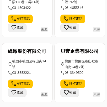
段178巷38弄14號
段192號
call
call
03-4503422
03-4655346
call
call
撥打電話
撥打電話
favorite
favorite
收藏
收藏
來源
來源
緯緻股份有限公司
貝豐企業有限公司
桃園市桃園區福山街14
桃園市桃園區泰山裡泰
location_on
location_on
號
山街24巷7號
call
call
03-3552221
03-3349500
call
call
撥打電話
撥打電話
favorite
favorite
收藏
收藏
來源
來源