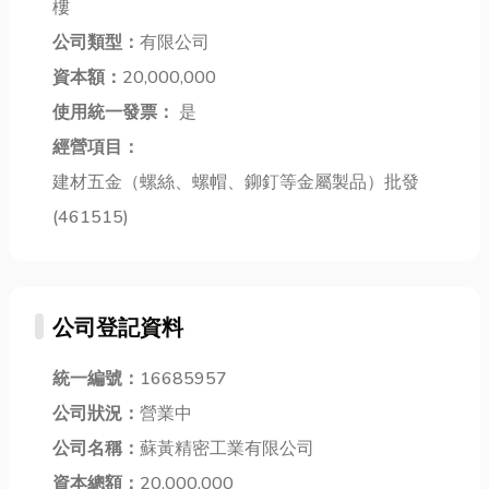
樓
麼，還有一些
難，只要從
核心關鍵材
你不能不知道
「種對一顆果
公司類型：
有限公司
料。玻璃基板
的小撇步，讓
苗」開始。
在高科技產業
資本額：
20,000,000
你輕...
市...
中扮演著...
使用統一發票：
是
經營項目：
建材五金（螺絲、螺帽、鉚釘等金屬製品）批發
(461515)
公司登記資料
統一編號：
16685957
公司狀況：
營業中
公司名稱：
蘇黃精密工業有限公司
資本總額：
20,000,000