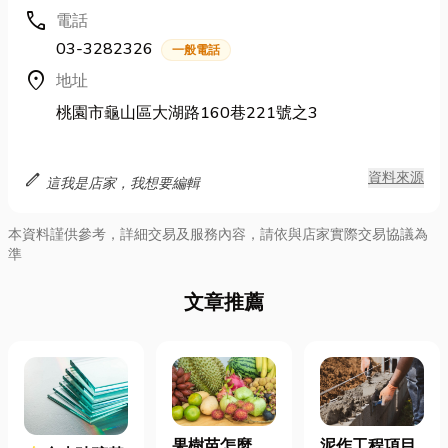
call
電話
03-3282326
一般電話
location_on
地址
桃園市龜山區大湖路160巷221號之3
edit
資料來源
這我是店家，我想要編輯
本資料謹供參考，詳細交易及服務內容，請依與店家實際交易協議為
準
文章推薦
泥作工程項目
果樹苗怎麼