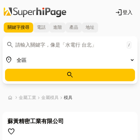
login
登入
關鍵字
搜尋
電話
進階
產品
地址
關鍵字
search
/
地區
place
search
首頁
home
chevron_right
金屬工業
chevron_right
金屬模具
chevron_right
模具
蘇黃精密工業有限公司
favorite