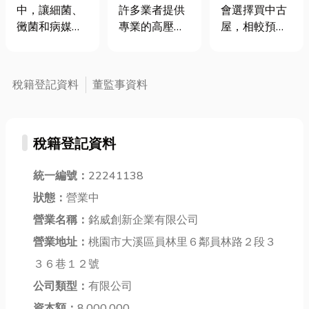
媒、白蟻？環
些注意事項？
造了舒適的居
中，讓細菌、
會選擇買中古
許多業者提供
境消毒不可
衛浴整修推薦
家空間
黴菌和病媒
屋，相較預售
專業的高壓水
少！常見問題
指南一次看！
蚊、白蟻問題
屋，中古屋只
刀服務，無論
一次告訴您
更容易滋生，
要過戶手續完
是高壓水刀通
對健康與居住
成，進行基礎
管還是水刀清
稅籍登記資料
董監事資料
環境構成威
整修後即可入
洗，都能有效
脅；隨著季節
住，不像預售
解決管道堵塞
變換，夏季腸
屋可能面臨工
和設備清潔的
稅籍登記資料
病毒、冬季流
程延宕。而且
問題。高壓水
感，以及全球
因為中古屋房
刀清洗利用強
流行的新冠病
價比預售屋
統一編號：
22241138
大的水流來清
毒，尤其是室
低，更可以將
除管道內的油
狀態：
營業中
內空氣不流通
省下的錢來投
脂、污垢和堆
營業名稱：
銘威創新企業有限公司
時，傳播風險
入室內設計及
積物，不僅清
加大，更讓環
衛浴整修。那
營業地址：
桃園市大溪區員林里６鄰員林路２段３
潔效果顯著，
境消毒顯得尤
麼今天小編就
也能有效避免
３６巷１２號
為重要；所以
來分享老屋浴
使用化學清潔
公司類型：
有限公司
說定期進行病
室翻新注意事
劑，對環境友
媒防治與環境
項，以及台中
資本額：
8,000,000
好。高雄的