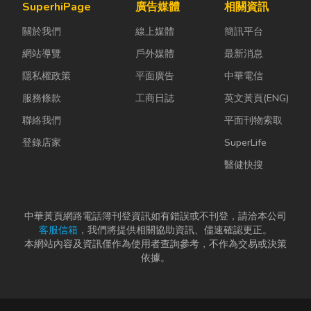
SuperhiPage
廣告媒體
相關資訊
關於我們
線上媒體
簡訊平台
網站導覽
戶外媒體
最新消息
隱私權政策
平面廣告
中華電信
服務條款
工商日誌
英文黃頁(ENG)
聯絡我們
平面刊物索取
登錄店家
SuperLife
醫健快搜
中華黃頁網路電話簿刊登資訊如有錯誤或不刊登，請洽本公司
客服信箱
，我們將提供相關協助資訊、儘速確認更正。
本網站內容及資訊僅作為使用者查詢參考，不作為交易或決策
依據。