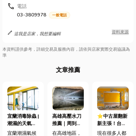
call
電話
03-3809978
一般電話
edit
資料來源
這我是店家，我想要編輯
本資料謹供參考，詳細交易及服務內容，請依與店家實際交易協議為
準
文章推薦
宜蘭消毒除蟲 |
⭐中古屋翻新
高雄高壓水刀
潮濕的天氣更
新主張！台中
推薦｜周到又
容易滋生病
衛浴整修有哪
貼心的服務打
宜蘭潮濕氣候
現在很多人都
在高雄地區，