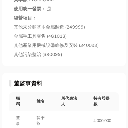
消毒...
衛...
高...
使用統一發票：
是
經營項目：
其他未分類基本金屬製造 (249999)
金屬手工具零售 (481013)
其他產業用機械設備維修及安裝 (340099)
其他污染整治 (390099)
董監事資料
職
所代表法
持有股份
姓名
稱
人
數
董
韓秉
4,000,000
事
叡