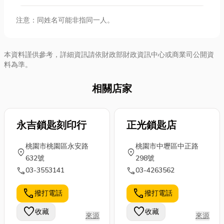
注意：同姓名可能非指同一人。
本資料謹供參考，詳細資訊請依財政部財政資訊中心或商業司公開資
料為準。
相關店家
永吉鎖匙刻印行
正光鎖匙店
桃園市桃園區永安路
桃園市中壢區中正路
location_on
location_on
632號
298號
call
call
03-3553141
03-4263562
call
call
撥打電話
撥打電話
favorite
favorite
收藏
收藏
來源
來源