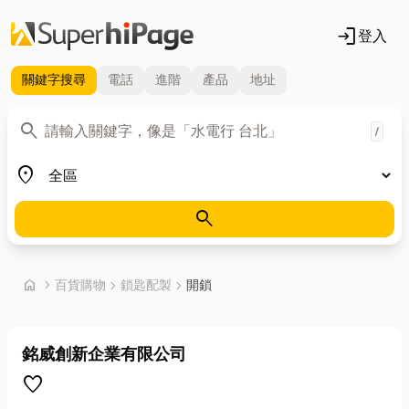
login
登入
關鍵字
搜尋
電話
進階
產品
地址
關鍵字
search
/
地區
place
search
首頁
home
chevron_right
百貨購物
chevron_right
鎖匙配製
chevron_right
開鎖
銘威創新企業有限公司
favorite