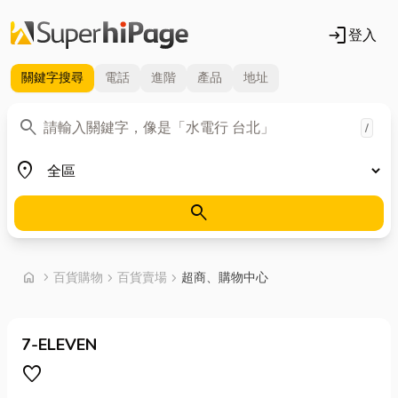
login
登入
關鍵字
搜尋
電話
進階
產品
地址
關鍵字
search
/
地區
place
search
首頁
home
chevron_right
百貨購物
chevron_right
百貨賣場
chevron_right
超商、購物中心
7-ELEVEN
favorite