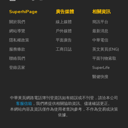
SuperhiPage
廣告媒體
相關資訊
關於我們
線上媒體
簡訊平台
網站導覽
戶外媒體
最新消息
隱私權政策
平面廣告
中華電信
服務條款
工商日誌
英文黃頁(ENG)
聯絡我們
平面刊物索取
登錄店家
SuperLife
醫健快搜
中華黃頁網路電話簿刊登資訊如有錯誤或不刊登，請洽本公司
客服信箱
，我們將提供相關協助資訊、儘速確認更正。
本網站內容及資訊僅作為使用者查詢參考，不作為交易或決策
依據。