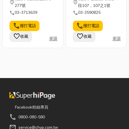
location_on
location_on
277號
段107，107之1號
call
call
03-3713639
03-3590825
call
call
撥打電話
撥打電話
favorite
favorite
收藏
收藏
來源
來源
Facebook粉絲專頁
call
0800-080-580
mail
service@chyp.com.tw