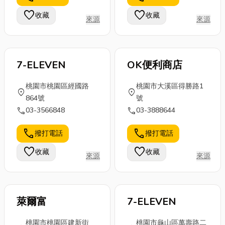
質清運公司，
下小編將從專
期，還有鬼門
favorite
favorite
收藏
收藏
一次報你知！
來源
來源
業美學及配戴
關要拜拜嗎等
讓你做生意不
眼鏡舒適度的
等避雷懶人包
再被廢...
角...
整...
7-ELEVEN
OK便利商店
桃園市桃園區經國路
桃園市大溪區得勝路1
location_on
location_on
864號
號
call
call
03-3566848
03-3888644
call
call
撥打電話
撥打電話
favorite
favorite
收藏
收藏
來源
來源
萊爾富
7-ELEVEN
桃園市桃園區建新街
桃園市龜山區萬壽路二