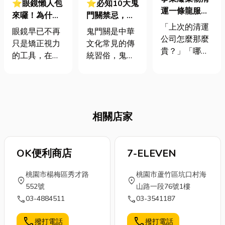
⭐眼鏡懶人包
⭐必知10大鬼
運一條龍服務
來囉！為什麼
門關禁忌，台
完整大公開！
「上次的清運
他戴眼鏡是文
中香鋪推薦，
眼鏡早已不再
鬼門關是中華
從分類、清運
公司怎麼那麼
青，你戴是書
一起祭拜好兄
只是矯正視力
文化常見的傳
到處理，小編
貴？」「哪些
呆子？2026
弟不踩雷!
的工具，在現
統習俗，鬼門
報你知，省時
才算事業廢棄
必讀眼鏡挑選
代更是展現個
關意思就代表
省力超方便！
物？」這些是
指南都在這
人風格、修飾
著農曆七月結
不是老闆們的
臉型缺陷的重
束，鬼魂好兄
心聲？每天忙
要時尚配件。
弟們結束假
翻天，還要煩
相關店家
那在面對眼鏡
期，要回陰間
惱「垃圾
行琳瑯滿目的
了，而雖然關
事」，真的超
鏡框選擇之
門了，但我們
累！別擔心，
下，你是否也
OK便利商店
還是有一些鬼
7-ELEVEN
小編來了！獻
總是不知道該
門關禁忌不能
上最實用的事
桃園市楊梅區秀才路
桃園市蘆竹區坑口村海
如何選擇？總
不知道，以下
location_on
location_on
業廢棄物清運
552號
山路一段76號1樓
是試戴到眼花
文章除了會分
攻略，從種
call
call
03-4884511
03-3541187
撩亂，卻還是
享10點鬼門關
類、流程、費
不知道自己適
禁忌、分享今
用，到挑選優
call
call
撥打電話
撥打電話
合哪一副？以
年鬼門關日