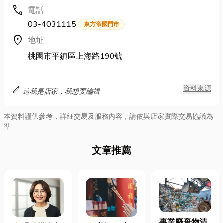
call
電話
03-4031115
東方帝國門市
location_on
地址
桃園市平鎮區上海路190號
edit
資料來源
這我是店家，我想要編輯
本資料謹供參考，詳細交易及服務內容，請依與店家實際交易協議為
準
文章推薦
事業廢棄物清