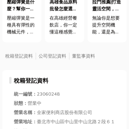
高雄食品原料
拉門推薦|打造
壓縮彈簧是什
批發怎麼選？
靈活空間，節
麼？幫你一次
免洗餐具、營
能省電首選！
就搞懂，壓縮
在高雄經營餐
無論你是想要
壓縮彈簧是一
業用辛香料、
彈簧挑選指南
飲店，你一定
提升空間機
種具有彈性的
桶裝油一次搞
新手必看
懂這種感覺
能，還是為家
機械元件，能
定
——生意其實
中增添美觀，
在受力變形後
不差，但只要
拉門都是一個
儲存能量，釋
原料出狀況，
理想的選擇。
放時恢復原
稅籍登記資料
公司登記資料
董監事資料
整天節奏就會
如果你追求經
形，屬於最常
亂掉。油不
濟實惠又耐用
見的彈簧形式
夠、香料缺
的選擇，塑膠
之一。它的主
稅籍登記資料
貨、免洗餐具
拉門是完美的
要功能是在受
臨時用完，這
選擇，適用於
到外力壓縮時
些問題看似小
辦公室或倉庫
儲存能量，當
統一編號：
23060248
事，卻會直接
等場所，簡單
外力移除後，
狀態：
營業中
影響出餐效率
且實用。若你
能夠恢復原狀
營業名稱：
全家便利商店股份有限公司
與顧客體驗。
需要更多自然
並釋放能量。
因此，找到穩
光線且又不想
依靠「胡克定
營業地址：
臺北市中山區中山里中山北路２段６１
定的 高雄食品
犧牲隱私，透
律」原理來產