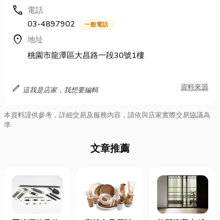
call
電話
03-4897902
一般電話
location_on
地址
桃園市龍潭區大昌路一段30號1樓
edit
資料來源
這我是店家，我想要編輯
本資料謹供參考，詳細交易及服務內容，請依與店家實際交易協議為
準
文章推薦