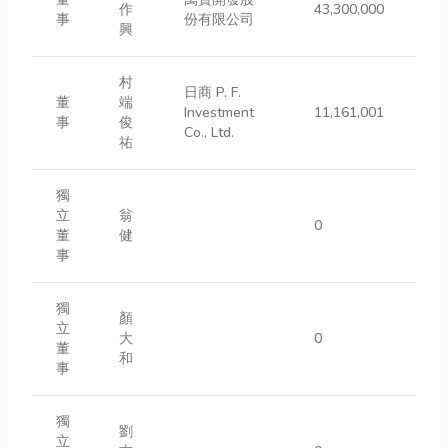
作
43,300,000
事
份有限公司
興
村
日商 P. F.
董
端
Investment
11,161,001
事
俊
Co., Ltd.
祐
獨
立
翁
0
董
健
事
獨
顏
立
大
0
董
和
事
獨
劉
立