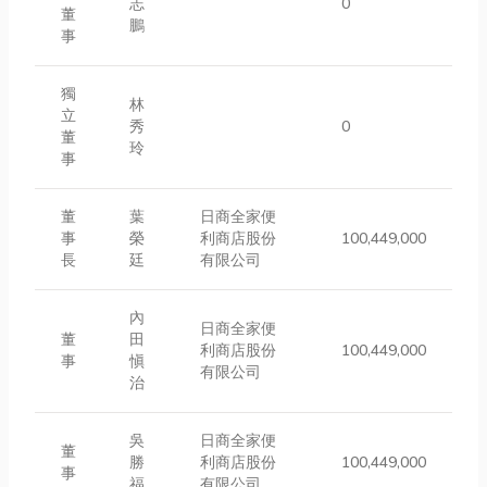
志
0
董
鵬
事
獨
林
立
秀
0
董
玲
事
董
葉
日商全家便
事
榮
利商店股份
100,449,000
長
廷
有限公司
內
日商全家便
董
田
利商店股份
100,449,000
事
愼
有限公司
治
吳
日商全家便
董
勝
利商店股份
100,449,000
事
福
有限公司