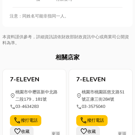
注意：同姓名可能非指同一人。
本資料謹供參考，詳細資訊請依財政部財政資訊中心或商業司公開資
料為準。
相關店家
7-ELEVEN
7-ELEVEN
桃園市中壢區新中北路
桃園市桃園區慈文路51
location_on
location_on
二段179，181號
號正康三街284號
call
call
03-4634283
03-3575040
call
call
撥打電話
撥打電話
favorite
favorite
收藏
收藏
來源
來源