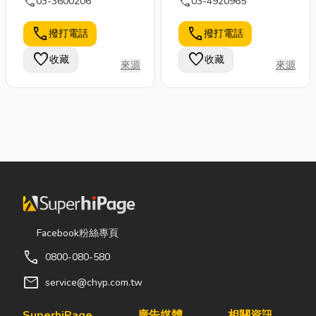
call
call
03-3600206
03-4920965
call
call
撥打電話
撥打電話
favorite
favorite
收藏
收藏
來源
來源
Facebook粉絲專頁
call
0800-080-580
mail
service@chyp.com.tw
SuperhiPage
廣告媒體
相關資訊