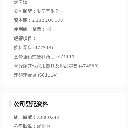
號７樓
原料 供應來
明拉簾則能在
生力學反作
公司類型：
股份有限公司
源，並整合 高
通透感與隱密
用，常用來緩
雄免洗餐具...
性間達到平
衝、復位、承
資本額：
2,232,200,000
衡，...
載、...
使用統一發票：
是
經營項目：
飲料零售 (472914)
直營連鎖式便利商店 (471112)
未分類其他家用器具及用品零售 (474999)
連鎖速食店 (561114)
公司登記資料
統一編號：
23060248
公司狀況：
營業中