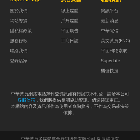
關於我們
線上媒體
簡訊平台
網站導覽
戶外媒體
最新消息
隱私權政策
平面廣告
中華電信
服務條款
工商日誌
英文黃頁(ENG)
聯絡我們
平面刊物索取
登錄店家
SuperLife
醫健快搜
中華黃頁網路電話簿刊登資訊如有錯誤或不刊登，請洽本公司
客服信箱
，我們將提供相關協助資訊、儘速確認更正。
本網站內容及資訊僅作為使用者查詢參考，不作為交易或決策
依據。
中華黃頁多媒體整合行銷股份有限公司 © 版權所有