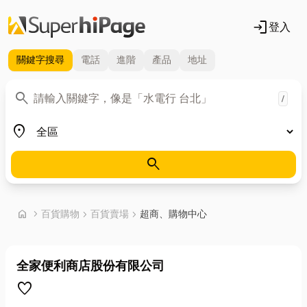
login
登入
關鍵字
搜尋
電話
進階
產品
地址
關鍵字
search
/
地區
place
search
首頁
home
chevron_right
百貨購物
chevron_right
百貨賣場
chevron_right
超商、購物中心
全家便利商店股份有限公司
favorite