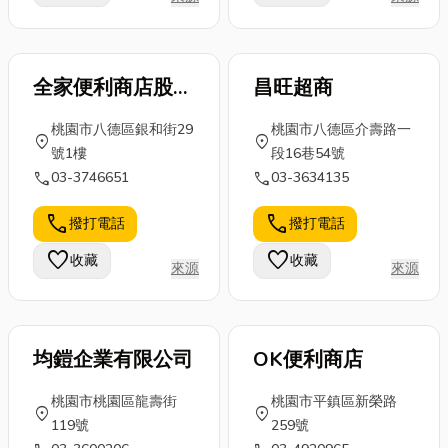
全家便利商店股份
昌旺超商
有限公司
桃園市八德區銀和街29
桃園市八德區介壽路一
location_on
location_on
號1樓
段16巷54號
call
call
03-3746651
03-3634135
call
call
撥打電話
撥打電話
favorite
favorite
收藏
收藏
來源
來源
均鎧企業有限公司
OK便利商店
桃園市桃園區龍壽街
桃園市平鎮區新榮路
location_on
location_on
119號
259號