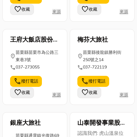
地點，提供旅
南，潤滑冷卻
結構，造成龐
favorite
favorite
收藏
收藏
來源
來源
客更多元自由
一次掌握 金屬
大維修費用。
的...
加工...
許多民眾初
期...
王府大飯店股份有
梅芬大旅社
限公司
苗栗縣苗栗市為公路三
苗栗縣後龍鎮勝利街
location_on
location_on
東巷3號
250號之14
call
call
037-273055
037-722119
call
call
撥打電話
撥打電話
favorite
favorite
收藏
收藏
來源
來源
銀座大旅社
山泰開發事業股份
有限公司虎山溫泉
認識我們: 虎山溫泉位
苗栗縣通霄鎮光復路69