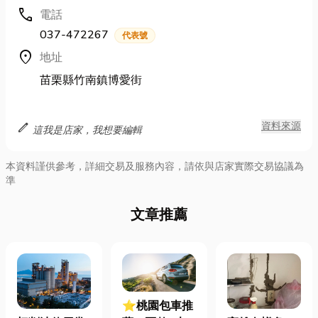
call
電話
037-472267
代表號
location_on
地址
苗栗縣竹南鎮博愛街
edit
資料來源
這我是店家，我想要編輯
本資料謹供參考，詳細交易及服務內容，請依與店家實際交易協議為
準
文章推薦
⭐桃園包車推