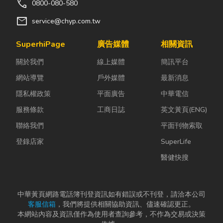
call
0800-080-580
mail
service@chyp.com.tw
SuperhiPage
廣告媒體
相關資訊
關於我們
線上媒體
簡訊平台
網站導覽
戶外媒體
最新消息
隱私權政策
平面廣告
中華電信
服務條款
工商日誌
英文黃頁(ENG)
聯絡我們
平面刊物索取
登錄店家
SuperLife
醫健快搜
中華黃頁網路電話簿刊登資訊如有錯誤或不刊登，請洽本公司
客服信箱
，我們將提供相關協助資訊、儘速確認更正。
本網站內容及資訊僅作為使用者查詢參考，不作為交易或決策