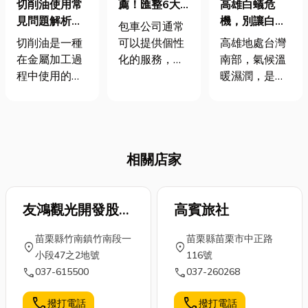
薦！匯整6大
切削油使用常
高雄白蟻危
桃園人氣包車
見問題解析，
機，別讓白蟻
包車公司通常
桃園包車的行
讓金屬加工更
吞噬你的家！
可以提供個性
切削油是一種
高雄地處台灣
情價格？需要
高效耐用
化的服務，根
在金屬加工過
南部，氣候溫
付小費嗎？
據旅客的需求
程中使用的潤
暖濕潤，是白
和偏好進行安
滑與冷卻液
蟻極為適合生
排，例如提供
體，主要功能
存與繁殖的環
多種車型選
是減少刀具與
境。每年春夏
擇、安排專業
加工件之間的
交替之際，特
相關店家
司機和提供旅
摩擦與熱量，
別是雨後，白
遊建議等。而
提升加工品
蟻群飛現象頻
且包車旅遊可
質、延長刀具
繁，讓不少高
以根據旅客的
壽命、改善工
友鴻觀光開發股份
高賓旅社
雄家庭與建築
需求和偏好進
件表面光潔
物飽受其害。
有限公司
苗栗縣竹南鎮竹南段一
苗栗縣苗栗市中正路
行安排，不受
度，能大幅提
白蟻不但能悄
location_on
location_on
小段47之2地號
116號
公共交通的限
升加工效率與
無聲息地侵入
call
call
037-615500
037-260268
制，自由選擇
產品品質。
木造建材、牆
路線、景點參
金屬加工必備
壁與地板，還
call
call
撥打電話
撥打電話
觀時間和停留
切削油選用指
可能破壞房屋