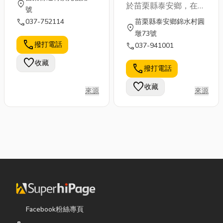
大飯店
location_on
於苗栗縣泰安鄉，在混
號
沌之初乃造山運動所擠
call
037-752114
苗栗縣泰安鄉錦水村圓
location_on
壓出來的一個巨大石
墩73號
塊，屹立於河谷之上形
call
撥打電話
call
037-941001
成與世隔絕的天然地
favorite
收藏
形，四周溪流環繞僅以
call
撥打電話
吊橋做為外界聯繫，小
favorite
收藏
島內遍植濃蔭樹叢，蟲
來源
來源
鳴鳥語安詳寧靜，猶入
世外桃源之境。 虎山
溫泉大飯店本著維護此
島嶼的自然景觀原始風
貌經營理念，提供觀光
客與大自然最親近的機
會，給您無價的休閒品
質，讓您值回票價。
Facebook粉絲專頁