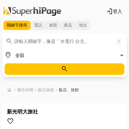
login
登入
關鍵字
搜尋
電話
進階
產品
地址
關鍵字
search
/
地區
place
search
首頁
home
chevron_right
樂在休閒
chevron_right
飯店旅館
chevron_right
飯店、旅館
新光明大旅社
favorite