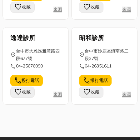
favorite
favorite
收藏
收藏
來源
來源
逸達診所
昭和診所
台中市大雅區雅潭路四
台中市沙鹿區鎮南路二
location_on
location_on
段677號
段37號
call
call
04-25676090
04-26351611
call
call
撥打電話
撥打電話
favorite
favorite
收藏
收藏
來源
來源