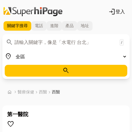
login
登入
關鍵字
搜尋
電話
進階
產品
地址
關鍵字
search
/
地區
place
search
首頁
home
chevron_right
醫療保健
chevron_right
西醫
chevron_right
西醫
第一醫院
favorite