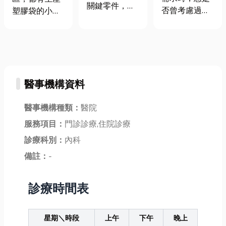
關鍵零件，台
算，你的當舖
否曾考慮過
塑膠袋的小工
灣作為全球精
安全指南都在
「當舖」？然
廠。這裡的早
密機械製造的
這！
而，社會上對
晨總是從清脆
重要產地，擁
於當舖的刻板
的機器聲開
有多種的軸承
印象和錯誤迷
始，工人們忙
供應商，對台
思，往往讓人
碌而有序地操
灣經濟有極大
醫事機構資料
卻步，擔心遇
作著各種設
貢獻，以下由
到高利貸或陷
備。每一捲原
小編簡單介紹
阱。別擔心！
料被送入機
醫事機構種類：
醫院
軸承應用範
我們深知您對
器，迅速轉變
服務項目：
門診診療,住院診療
圍，讓你可以
合法當舖的種
成一個個各式
認識軸承這個
診療科別：
內科
種疑問。為了
各樣的塑膠
零件，文章最
幫助您快速、
袋。這些塑膠
備註：
-
後小編會介紹
安全、聰明地
袋大多數會用
台中地區專業
運用當舖服
來包裝商品或
診療時間表
生產軸承的廠
務，我們將網
成為日常生活
商，讓你在有
站上所有關於
中的一部分。
需要時可以多
當舖的專業知
隨著科技的發
星期＼時段
上午
下午
晚上
一...