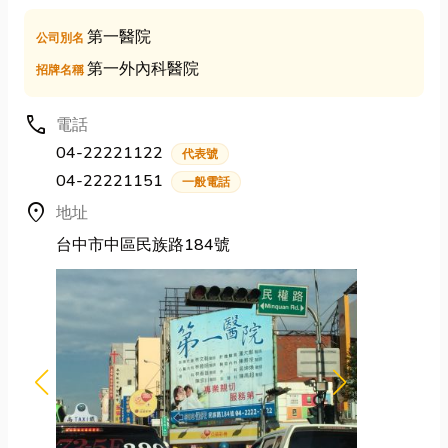
第一醫院
公司別名
第一外內科醫院
招牌名稱
call
電話
04-22221122
代表號
04-22221151
一般電話
location_on
地址
台中市中區民族路184號