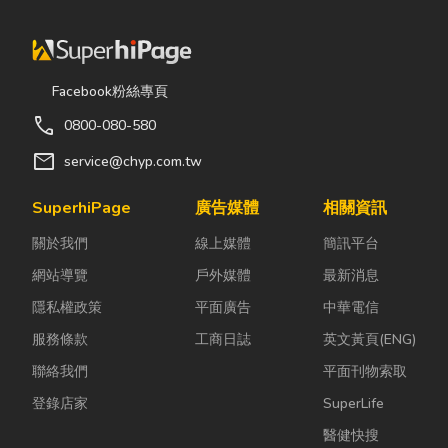
Facebook粉絲專頁
call
0800-080-580
mail
service@chyp.com.tw
SuperhiPage
廣告媒體
相關資訊
關於我們
線上媒體
簡訊平台
網站導覽
戶外媒體
最新消息
隱私權政策
平面廣告
中華電信
服務條款
工商日誌
英文黃頁(ENG)
聯絡我們
平面刊物索取
登錄店家
SuperLife
醫健快搜