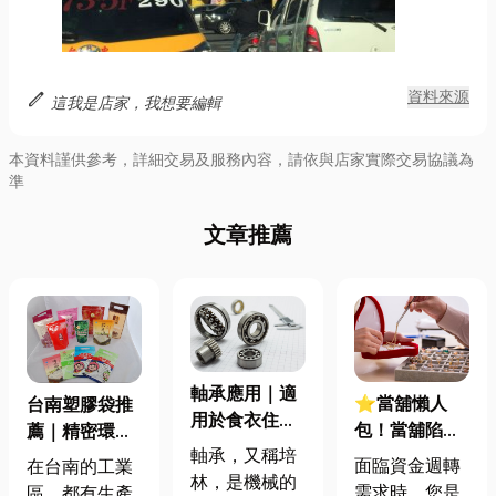
edit
資料來源
這我是店家，我想要編輯
本資料謹供參考，詳細交易及服務內容，請依與店家實際交易協議為
準
文章推薦
軸承應用｜適
⭐當舖懶人
台南塑膠袋推
用於食衣住行
包！當舖陷阱
薦｜精密環保
育樂的五金零
軸承，又稱培
OUT！從借款
的包裝袋塑造
面臨資金週轉
在台南的工業
件
林，是機械的
流程到利息計
了多樣性
需求時，您是
區，都有生產