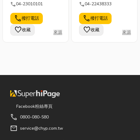
call
call
04-23010101
04-22438333
call
call
撥打電話
撥打電話
favorite
favorite
收藏
收藏
來源
來源
Facebook粉絲專頁
call
0800-080-580
mail
service@chyp.com.tw