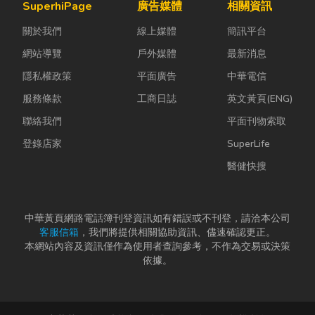
SuperhiPage
廣告媒體
相關資訊
關於我們
線上媒體
簡訊平台
網站導覽
戶外媒體
最新消息
隱私權政策
平面廣告
中華電信
服務條款
工商日誌
英文黃頁(ENG)
聯絡我們
平面刊物索取
登錄店家
SuperLife
醫健快搜
中華黃頁網路電話簿刊登資訊如有錯誤或不刊登，請洽本公司
客服信箱
，我們將提供相關協助資訊、儘速確認更正。
本網站內容及資訊僅作為使用者查詢參考，不作為交易或決策
依據。