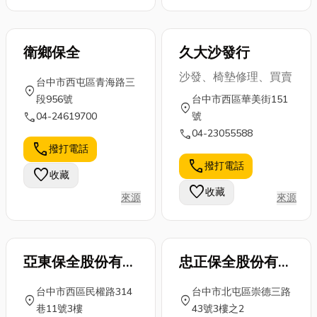
衛鄉保全
久大沙發行
沙發、椅墊修理、買賣
台中市西屯區青海路三
location_on
段956號
台中市西區華美街151
location_on
call
04-24619700
號
call
04-23055588
call
撥打電話
call
撥打電話
favorite
收藏
favorite
收藏
來源
來源
亞東保全股份有限
忠正保全股份有限
公司
公司
台中市西區民權路314
台中市北屯區崇德三路
location_on
location_on
巷11號3樓
43號3樓之2