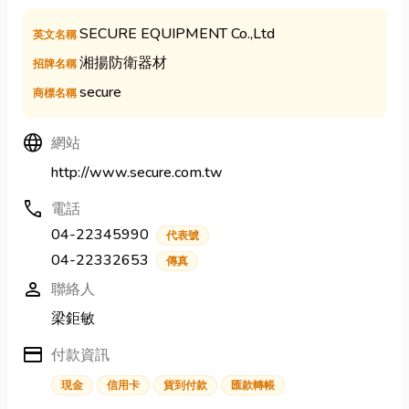
SECURE EQUIPMENT Co.,Ltd
英文名稱
湘揚防衛器材
招牌名稱
secure
商標名稱
Language
網站
http://www.secure.com.tw
call
電話
04-22345990
代表號
04-22332653
傳真
person
聯絡人
梁鉅敏
credit_card
付款資訊
現金
信用卡
貨到付款
匯款轉帳