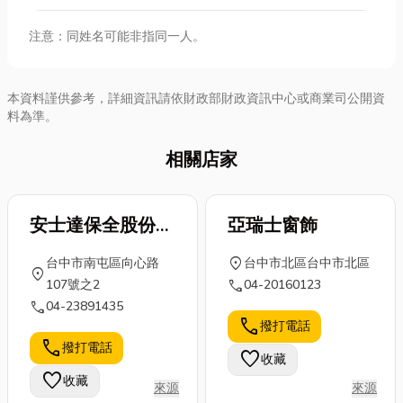
注意：同姓名可能非指同一人。
本資料謹供參考，詳細資訊請依財政部財政資訊中心或商業司公開資
料為準。
相關店家
安士達保全股份有
亞瑞士窗飾
限公司
location_on
台中市南屯區向心路
台中市北區台中市北區
location_on
call
107號之2
04-20160123
call
04-23891435
call
撥打電話
call
撥打電話
favorite
收藏
favorite
收藏
來源
來源