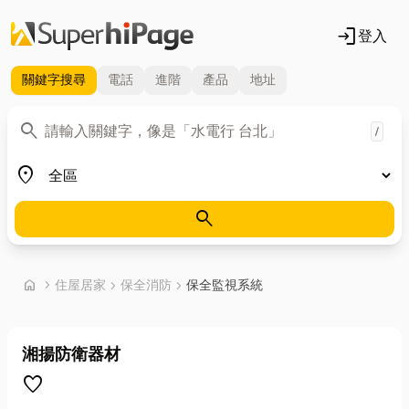
login
登入
關鍵字
搜尋
電話
進階
產品
地址
關鍵字
search
/
地區
place
search
首頁
home
chevron_right
住屋居家
chevron_right
保全消防
chevron_right
保全監視系統
湘揚防衛器材
favorite