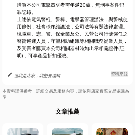
購買本公司電擊器材者需年滿20歲，無刑事案件犯
罪記錄。
上述依電氣警棍、警棒、電擊器管理辦法，與警械使
用條例，社會秩序維護法，公司法等有關法律處理。
現職軍、憲、警、保全業及公、民營公司行號僱任之
警衛巡邏人員，守望相助組織等相關職務從業人員，
及受害者購買本公司相關器材時如出示相關證件(証
明)，可享產品折扣優惠。
edit
資料來源
這我是店家，我想要編輯
本資料謹供參考，詳細交易及服務內容，請依與店家實際交易協議為
準
文章推薦