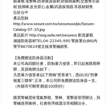
鎮暴槍,電擊棒,防身催淚器材,防狼噴霧劑,交通警示器
材,指揮棒,反光背心,金屬/武器探測器,等器材銷售
位於台中
產品型錄
http://www.secure.com.tw/secureuse/pic/Secure-
Catalog-07-10.jpg
產品影片 http://vlog.xuite.net/secureco 歡迎參觀
湘揚防衛器材TEL:04-22345-990 警政署台(86)內
警字8670624號文核准警械銷售.
【免費贈送防身器活動】
本公司為回饋社會，防制暴力侵害，即日起無限期舉
辦，其資格辦法如下：
凡受暴力侵害者(以下簡稱"受害者")，憑(出示)"刑事
報案三聯單" 正本，本公司即免費贈送防身器一支。
（外縣市可郵寄,郵資100到付）
購買警械需依電氣警棍、警棒、電擊器管理辦法，與
警械使用條例，社會秩序維護法等相關法令。