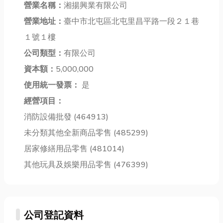
營業名稱：
湘揚興業有限公司
店家呢？本文
損耗你對旅行
當然也不能錯
將詳細介紹專
營業地址：
臺中市北屯區北屯里昌平路一段２１巷
的興奮，也別
過最有名的花
業影印店為何
讓它影響了歸
蓮名產推薦
１號１樓
無法取代，並
途的放鬆心
啦！ 除了經典
公司類型：
有限公司
帶您認識多樣
情！其實，機
的花蓮名產麻
化的特色影
資本額：
5,000,000
場接送服務正
糬之...
印...
是...
使用統一發票：
是
經營項目：
消防設備批發 (464913)
未分類其他全新商品零售 (485299)
居家修繕用品零售 (481014)
其他玩具及娛樂用品零售 (476399)
公司登記資料