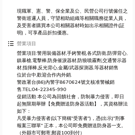
現職軍、憲、警、保全業及公、民營公司行號僱任之
警衛巡邏人員，守望相助組織等相關職務從業人員，
及受害者購買本公司相關器材時如出示相關證件(証
明)，可享產品折扣優惠。
format_list_bulleted
營業項目
營業項目:警用裝備器材,手銬警棍,各式防衛,防彈背心,
鎮暴槍,電擊棒,防身催淚器材,防狼噴霧劑,交通警示器
材,指揮棒,反光背心,金屬/武器探測器,等器材銷售
位於台中,歡迎合作內外銷.
警政署台(86)內警字8670624號文核准警械銷
售.TEL:04-22345-990
促銷活動 本公司為回饋社會，防制暴力侵害，即日
起無限期舉辦【免費贈送防身器活動】，其資格辦法
如下：
凡受暴力侵害者(以下簡稱"受害者")，憑(出示)"刑事
報案三聯單" 正本，本公司即免費贈送防身器一支。
（外縣市可郵寄,郵資100到付）