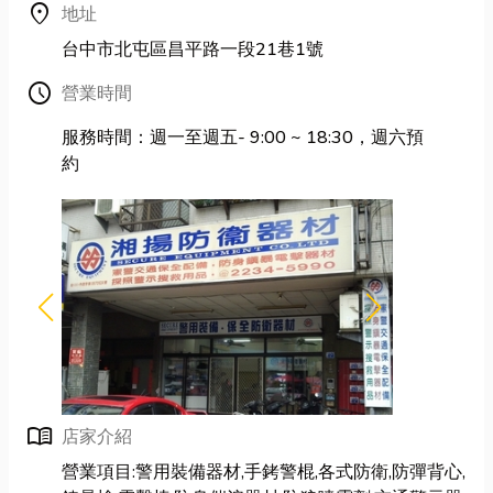
location_on
地址
台中市北屯區昌平路一段21巷1號
Schedule
營業時間
服務時間：週一至週五- 9:00 ~ 18:30，週六預
約
menu_book
店家介紹
營業項目:警用裝備器材,手銬警棍,各式防衛,防彈背心,