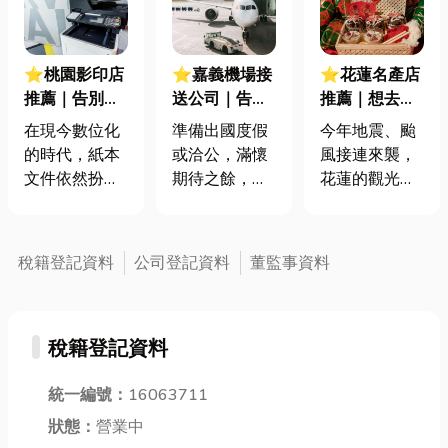
⭐桃園影印店
⭐嘉義機場接
⭐花蓮名產店
推薦｜告別超
送公司｜告別
推薦｜想去花
商限制，發掘
機場交通惡
蓮玩？ 領補助
在現今數位化
準備出國度假
今年地震、颱
專業影印的無
夢！一篇搞懂
再出發！ 加碼
的時代，紙本
或洽公，滿懷
風接連來襲，
限可能！
機場接送所有
推薦必買名產
文件依然扮演
期待之餘，是
花蓮的觀光真
優勢
清單！
著不可或缺的
否也對來回機
的受到不小的
角色。無論是
場的交通感到
影響 😔 但別
學術報告、商
些許頭疼？提
擔心！交通部
稅籍登記資料
公司登記資料
董監事資料
業簡報，或是
著大件行李趕
觀光署推出
個人資料，影
車、擔心大眾
「花蓮觀光補
印服務都能滿
運輸轉乘的麻
助方案」，要
稅籍登記資料
足您的需求。
煩，或深怕計
帶大家重新發
但在眾多選擇
程車繞路、計
現花蓮的美！
中，該如何找
統一編號：
16063711
費不透明？別
想去花蓮玩的
到最適合自己
讓前往或離開
朋友，除了欣
狀態：
營業中
的影印方式和
機場的疲憊，
賞好山好水，