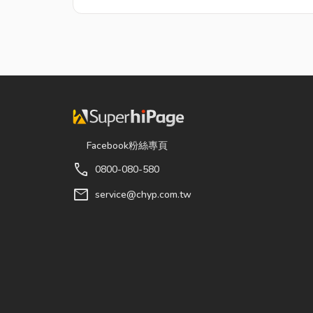
Facebook粉絲專頁
call
0800-080-580
mail
service@chyp.com.tw