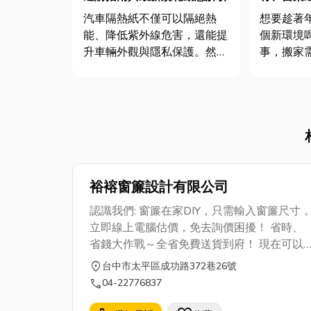
家，大件
汽車隔熱紙不僅可以隔絕熱
想要趁著
能、降低紫外線危害，還能提
個新環境
升車輛外觀與隱私保護。然
事，搬家
而，市面上隔熱紙種類繁多，
月至12
如何挑選最適合自己車輛的產
許多時間
品成為了令車主頭痛的難題。
位的時間
隔熱紙要怎麼選才好呢？就讓
竹苗地區
我們一起來看看吧！ 汽車隔
了是便宜
熱紙的功能 ...
供最專業
務。從家庭.
裕褣窗簾設計有限公司
認識我們: 窗簾在家DIY，只需輸入窗簾尺寸
立即線上電腦估價，免去詢價困擾！ 省時、
省錢大作戰～全省免費送貨到府！ 現在可以
不用出門比價，就可以直接在網路上購買量
location_on
台中市太平區成功路372巷26號
訂做的窗簾， 【裕褣窗簾】提供了線上電腦
call
04-22776837
估價系統， 消費者只要輸入窗簾的尺寸（寬
度與高度）， 馬上就可以計算價格，免去一