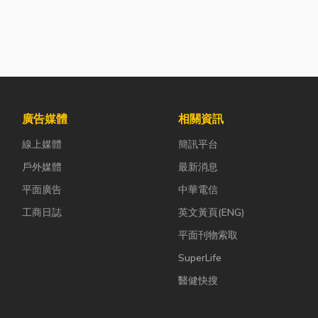
廣告媒體
相關資訊
線上媒體
簡訊平台
戶外媒體
最新消息
平面廣告
中華電信
工商日誌
英文黃頁(ENG)
平面刊物索取
SuperLife
醫健快搜