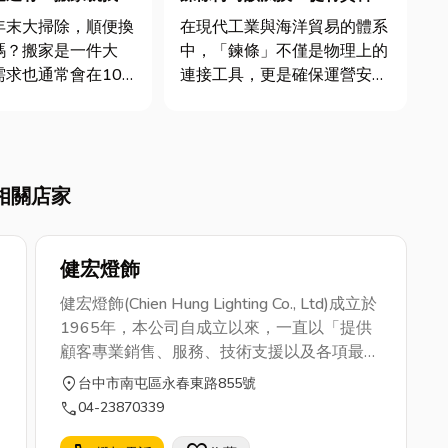
小件都搞定
看5大報廢檢測
年末大掃除，順便換
在現代工業與海洋貿易的體系
嗎？搬家是一件大
中，「鍊條」不僅是物理上的
需求也通常會在10
連接工具，更是確保運營安全
月年底前，需要耗費
與生產效率的核心組件。從波
和精力。為了省下各
濤洶湧的遠洋漁場到高強度的
，小編為各位整理桃
工業拖運，不同環境對鍊條的
的搬家公司推薦，除
材質、結構與抗拉強度有著近
相關店家
搬家公司推薦，也提
乎苛刻的要求。然而很多人卻
、最貼心的搬家服
不曉得鍊條何時該報廢？今天
..
小編就...
健宏燈飾
，
健宏燈飾(Chien Hung Lighting Co., Ltd)成立於
1965年，本公司自成立以來，一直以「提供
顧客專業銷售、服務、技術支援以及各項最新
身
訊息」為經營理念，所生產的產品以品質、創
location_on
台中市南屯區永春東路855號
新為理念求新、求變。 本公司絲毫不敢殆忽
call
04-23870339
由于追求專業技術，並致力於產品之設計、開
發、研究與製造，以求達到盡善盡美為業主與