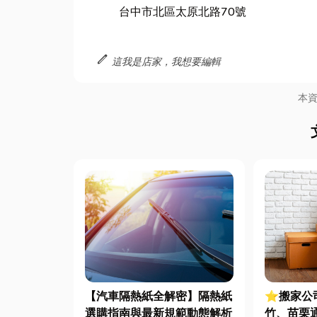
台中市北區太原北路70號
edit
這我是店家，我想要編輯
本
【汽車隔熱紙全解密】隔熱紙
⭐搬家公
選購指南與最新規範動態解析
竹、苗栗