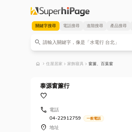
關鍵字
搜尋
電話
搜尋
進階
搜尋
產品
搜尋
關鍵字
search
首頁
home
chevron_right
住屋居家
chevron_right
家飾寢具
chevron_right
窗簾、百葉窗
泰源窗簾行
favorite
call
電話
04-22912759
一般電話
location_on
地址