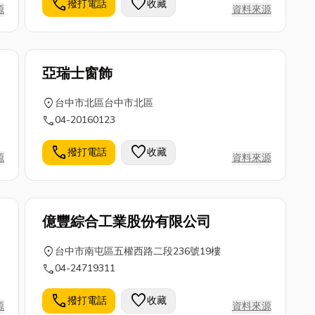
call
favorite
撥打電話
收藏
源
資料來源
消費者所滿意。因為堅持品質至上，致使公司
與客戶雙贏的局面。 多年來本著「踏實經
營、專業技術、熱誠服務、品質第一」的信條
推展各項事務，提升企業形象以期達到求好、
亞瑞士窗飾
求實的完美境界。
location_on
台中市北區台中市北區
call
04-20160123
call
favorite
撥打電話
收藏
源
資料來源
億豐綜合工業股份有限公司
location_on
台中市南屯區五權西路二段236號19樓
call
04-24719311
call
favorite
撥打電話
收藏
源
資料來源