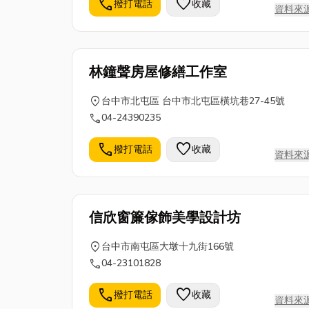
call
favorite
撥打電話
收藏
資料來
一到窗簾店詢價的困擾， 方便又快速，自己
動手DIY窗簾～美化我們的家吧!!
林鐘聲房屋修繕工作室
location_on
台中市北屯區 台中市北屯區橫坑巷27-45號
call
04-24390235
call
favorite
撥打電話
收藏
資料來
信欣窗簾傢飾美學設計坊
location_on
台中市南屯區大墩十九街166號
call
04-23101828
call
favorite
撥打電話
收藏
資料來