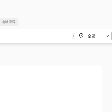
地址
搜尋
地區
place
/