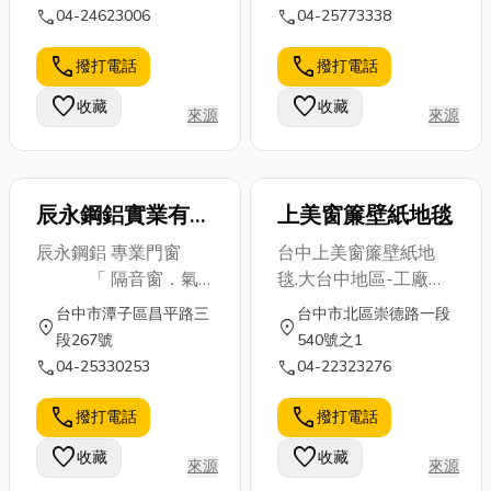
call
call
04-24623006
04-25773338
call
call
撥打電話
撥打電話
favorite
favorite
收藏
收藏
來源
來源
辰永鋼鋁實業有限
上美窗簾壁紙地毯
公司
辰永鋼鋁 專業門窗
台中上美窗簾壁紙地
「 隔音窗．氣
毯.大台中地區-工廠直
密窗．鋼鋁鍛造門窗
營店-提供窗簾、羅馬
台中市潭子區昌平路三
台中市北區崇德路一段
location_on
location_on
」 用心
簾、壁紙、地毯、捲
段267號
540號之1
傾聽．自在地呼吸．藝
簾、木紋塑膠地磚、百
call
call
04-25330253
04-22323276
術的讚嘆聲
葉窗及拉門等產品.本
公司採取服務到家.與
call
call
撥打電話
撥打電話
全來自於您對生活 最
一般傳統的窗簾.壁紙.
favorite
favorite
收藏
收藏
深 的 渴 求 為您量身訂
地毯店服務性質不同.
來源
來源
作 "自 在 ”－ 辰永
現代的上班族比以前更