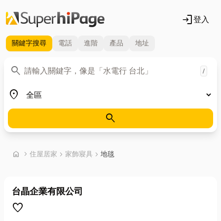
login
登入
關鍵字
搜尋
電話
進階
產品
地址
關鍵字
search
/
地區
place
search
首頁
home
chevron_right
住屋居家
chevron_right
家飾寢具
chevron_right
地毯
台晶企業有限公司
favorite