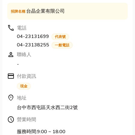
台晶企業有限公司
招牌名稱
call
電話
04-23131699
代表號
04-23138255
一般電話
person
聯絡人
-
credit_card
付款資訊
現金
location_on
地址
台中市西屯區天水西二街2號
Schedule
營業時間
服務時間:9:00 ~ 18:00