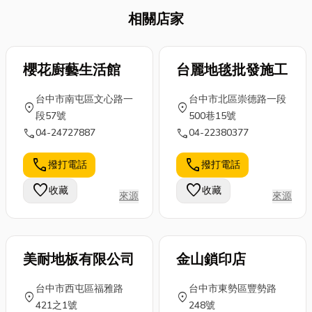
相關店家
櫻花廚藝生活館
台麗地毯批發施工
台中市南屯區文心路一
台中市北區崇德路一段
location_on
location_on
段57號
500巷15號
call
call
04-24727887
04-22380377
call
call
撥打電話
撥打電話
favorite
favorite
收藏
收藏
來源
來源
美耐地板有限公司
金山鎖印店
台中市西屯區福雅路
台中市東勢區豐勢路
location_on
location_on
421之1號
248號