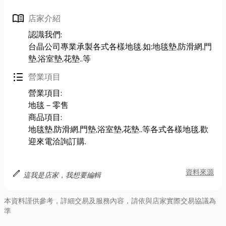
menu_book
店家介紹
認識我們:
台晶公司專業承製各式各樣地毯.如:地毯墊,防滑網,門
墊,浴室墊,花墊..等
format_list_bulleted
營業項目
營業項目:
地毯－零售
商品項目:
地毯墊,防滑網,門墊,浴室墊,花墊..等各式各樣地毯.歡
迎來電洽詢訂購.
edit
資料來源
這我是店家，我想要編輯
本資料謹供參考，詳細交易及服務內容，請依與店家實際交易協議為
準