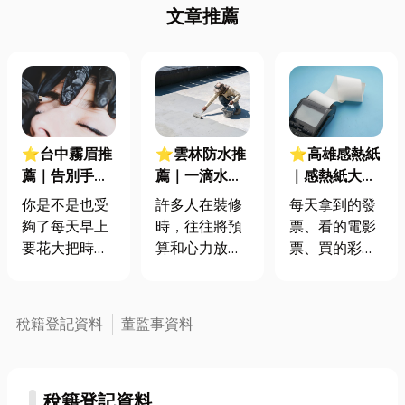
文章推薦
⭐台中霧眉推
⭐雲林防水推
⭐高雄感熱紙
薦｜告別手殘
薦｜一滴水引
｜感熱紙大學
眉！一次搞懂
發的結構危
問！保存技巧
你是不是也受
許多人在裝修
每天拿到的發
霧眉、飄眉、
機！忽略這件
與高雄廠商報
夠了每天早上
時，往往將預
票、看的電影
飄霧眉差異
事，維修費將
你知
要花大把時間
算和心力放在
票、買的彩
暴增 10 倍！
畫眉毛？那麼
看得到的美觀
券，都是用一
「霧眉」這個
設計上，卻忽
種特別的紙做
美容項目或許
略了那個看不
的，叫做感熱
稅籍登記資料
董監事資料
能幫你擺脫這
見、但至關重
紙。 它上面有
項困擾！那霧
要的「防水工
一層化學塗
眉是什麼？霧
程」。你可能
料，回收的時
稅籍登記資料
眉是永久的
以為漏水只是
候很難處理，