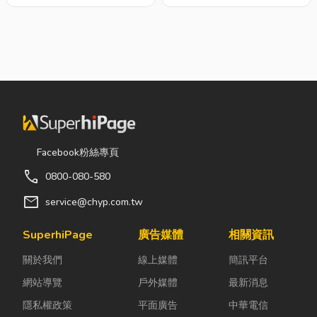
鋼鋁 誠懇溝通、專
注重休閒及時間本公司
業運用、多年服務經驗
所能提供的服務除了針
獲得各界一再讚賞，辰
對價錢和美觀的量身打
永鋼鋁秉持不斷努力提
造令中部地區不論時
昇創新，我們依照客戶
間.只要您提前預約既
現場，丈量設計規劃，
可到府免費丈量及洽
期盼為親愛的顧客您量
談.不必出門.只需一通
身訂作”自 在 ”，
電話免費丈量.價格公
「辰永的用心，希望您
道.精緻窗簾量販價 全
Facebook粉絲專頁
感受到」，在此歡迎大
面7折特惠中..........
call
0800-080-580
家的多多蒞臨鑑賞及支
mail
service@chyp.com.tw
持 ! ◎ 營業項目 : ◇店
面門、玻璃門、自動
SuperhiPage
廣告媒體
相關資訊
門、門中門、格子防盜
門、百葉通風門、落地
關於我們
線上媒體
簡訊平台
門、隔音門、氣密隔音
網站導覽
戶外媒體
最新消息
門、鍛造門、不袗門、
四合一通風門、鑄鋁
隱私權政策
平面廣告
中華電信