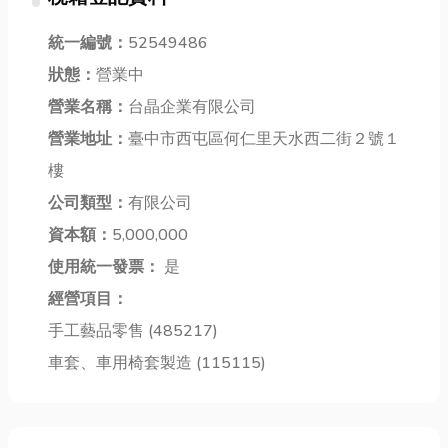
嗎？今天小編
牆上多了一塊
所以千萬別把
要分享關於霧
統一編號：
52549486
污漬，但事實
它丟進紙類回
眉這種常見的
是，它不僅是
收桶喔！而且
狀態：
營業中
美容行為，以
毀掉裝潢的頭
啊，感熱紙上
營業名稱：
台晶企業有限公司
及分享霧眉、
號兇手，更是
面的字跟圖
飄眉、飄霧眉
營業地址：
臺中市西屯區何仁里天水西二街２號１
侵蝕房屋結
案，放久了可
的差異，如果
構、引發壁癌
能會像魔法一
樓
你也是需要每
和鋼筋鏽蝕的
樣慢慢消失！
公司類型：
有限公司
天花很久的時
隱形殺手，一
想更了解這種
間來畫眉毛，
資本額：
5,000,000
旦爆發，維修
神奇的紙嗎？
那...
費...
那...
使用統一發票：
是
經營項目：
手工藝品零售 (485217)
車套、車用椅套製造 (115115)