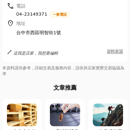
call
電話
04-23149371
一般電話
location_on
地址
台中市西區明智街1號
edit
資料來源
這我是店家，我想要編輯
本資料謹供參考，詳細交易及服務內容，請依與店家實際交易協議為
準
文章推薦