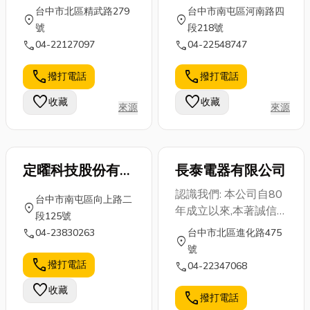
公司
台中市北區精武路279
台中市南屯區河南路四
location_on
location_on
號
段218號
call
call
04-22127097
04-22548747
call
call
撥打電話
撥打電話
favorite
favorite
收藏
收藏
來源
來源
定曜科技股份有限
長泰電器有限公司
公司
認識我們: 本公司自80
台中市南屯區向上路二
location_on
年成立以來,本著誠信
段125號
為原則, 主顧客日益增
call
04-23830263
台中市北區進化路475
location_on
加,又逢學區內,新新人
號
類絡繹不絕,如有任何
call
撥打電話
call
04-22347068
電器問題皆 可來電詢
favorite
收藏
問。經營品牌: 國際
call
撥打電話