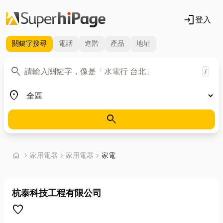
login
登入
關鍵字
搜尋
電話
進階
產品
地址
關鍵字
search
/
地區
place
search
首頁
home
chevron_right
家用電器
chevron_right
家用電器
chevron_right
家電
杭泰科技工程有限公司
favorite