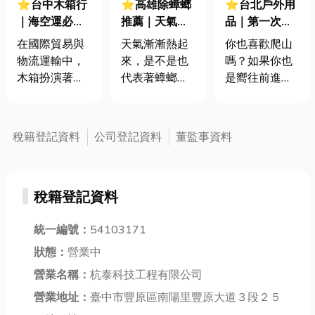
⭐台中木箱行
⭐高雄除蟑螂
⭐台北戶外用
｜海空運必
推薦｜天氣熱
品｜第一次登
備！專業木箱
蟑螂就來亂？
山就上手！新
在國際貿易與
天氣漸漸熱起
你也喜歡爬山
種類、國際出
蟑螂怕什麼氣
手登山裝備、
物流運輸中，
來，是不是也
嗎？如果你也
口細節全解析
味？一篇教你
注意事項全攻
木箱扮演著至
代表著蟑螂大
是嚮往前進山
除蟑螂最有效
略
關重要的角
軍要出沒了？
林的新手朋
的方法
色。你以為木
這些讓人聞風
友，知道該準
箱只是用來裝
喪膽的生物，
備哪些新手登
稅籍登記資料
公司登記資料
董監事資料
貨嗎？事實
到底該怎麼消
山裝備嗎？那
上，它早已超
滅它們？有沒
除了登山裝
越單純的包裝
有什麼除蟑螂
備，還有哪些
稅籍登記資料
功能，成為確
最有效的方
爬山注意事項
保貨物安全、
法？小編發
呢？今天小編
防範風險的專
統一編號：
54103171
現，網路上很
將逐一分析從
業解決方案。
多人都推薦直
行前準備到途
狀態：
營業中
特別是面對海
接找專業除蟑
中應變，讓你
營業名稱：
杭泰科技工程有限公司
運、空運等複
螂公司，說又
充分掌握登山
雜的運輸環
營業地址：
臺中市豐原區南陽里豐原大道３段２５
快又有效，到
的必要知識，
境，一個符合
底是不是真
安心享受每一