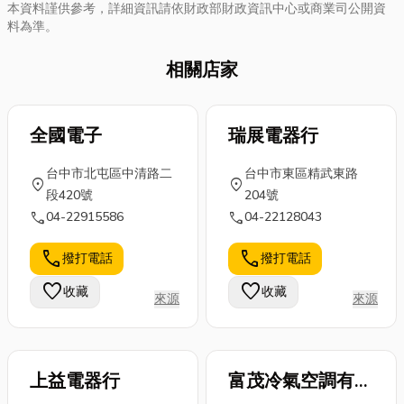
本資料謹供參考，詳細資訊請依財政部財政資訊中心或商業司公開資
料為準。
相關店家
全國電子
瑞展電器行
台中市北屯區中清路二
台中市東區精武東路
location_on
location_on
段420號
204號
call
call
04-22915586
04-22128043
call
call
撥打電話
撥打電話
favorite
favorite
收藏
收藏
來源
來源
上益電器行
富茂冷氣空調有限