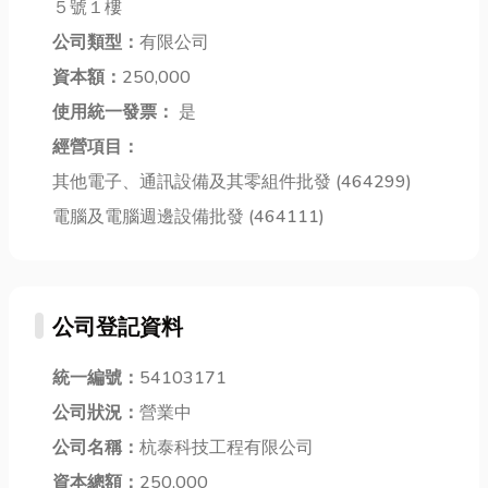
５號１樓
規範、結構堅
的？別擔心！
次的山林探
公司類型：
有限公司
固的木箱，是
今天小編就要
險，開啟你的
保護高價值精
資本額：
250,000
來揭秘，到底
戶外生活新篇
密機械...
蟑螂...
章！文...
使用統一發票：
是
經營項目：
其他電子、通訊設備及其零組件批發 (464299)
電腦及電腦週邊設備批發 (464111)
公司登記資料
統一編號：
54103171
公司狀況：
營業中
公司名稱：
杭泰科技工程有限公司
資本總額：
250,000