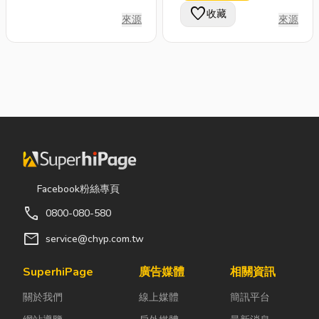
牌、日立、愛華、三洋
favorite
收藏
來源
來源
Facebook粉絲專頁
call
0800-080-580
mail
service@chyp.com.tw
SuperhiPage
廣告媒體
相關資訊
關於我們
線上媒體
簡訊平台