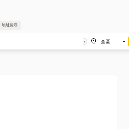
地址
搜尋
地區
place
/