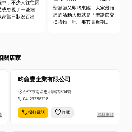
程中，不少人往往因
交換禮物直接送「黃金」！揭
聖誕節又即將來臨，大家最頭
足或忽視了一些細
秘銀樓保值術
痛的活動大概就是「聖誕節交
搬家當日狀況百出，
換禮物」吧！那其實近期
不必要的損失。我們
threads上有人分享，交換禮
家常見的陷阱，幫助
物就準備「黃金」，還附上銀
些問題，順利完成搬
樓的保單。那收到很多人回
饋，是收到會感到開心的交換
相關店家
禮物。那其實一般人除了婚禮
人會遇到...
喜慶活動，平時可能很少有機
會主動...
昀俞豐企業有限公司
location_on
台中市南區忠明南路504號
call
04-23786718
call
favorite
撥打電話
收藏
源
資料來源