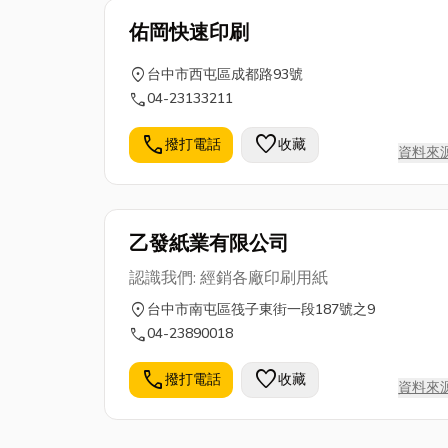
佑岡快速印刷
location_on
台中市西屯區成都路93號
call
04-23133211
call
favorite
撥打電話
收藏
資料來
乙發紙業有限公司
認識我們: 經銷各廠印刷用紙
location_on
台中市南屯區筏子東街一段187號之9
call
04-23890018
call
favorite
撥打電話
收藏
資料來