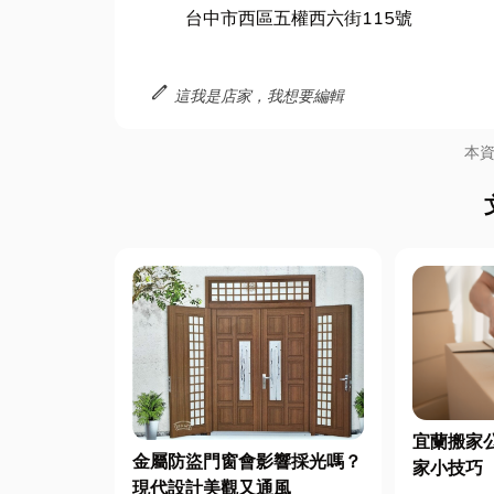
台中市西區五權西六街115號
edit
這我是店家，我想要編輯
本
宜蘭搬家
金屬防盜門窗會影響採光嗎？
家小技巧
現代設計美觀又通風