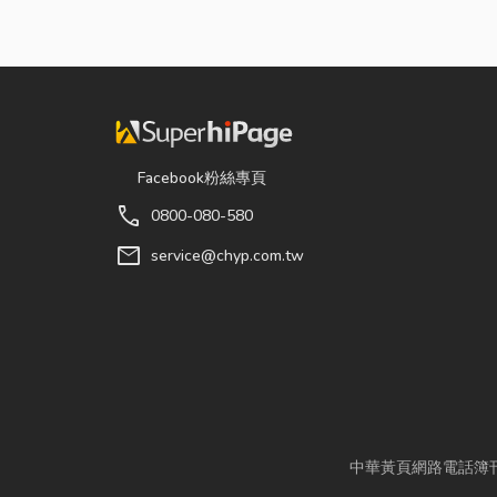
Facebook粉絲專頁
call
0800-080-580
mail
service@chyp.com.tw
中華黃頁網路電話簿