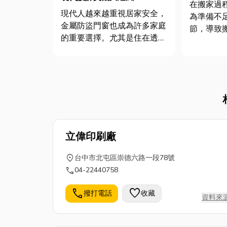
在搬家過
現代人越來越重視居家安全，
為準備不
金屬防盜門窗也成為許多家庭
節，導致
的重要選擇。尤其是住在透天
甚至帶來
厝、一樓住宅或老舊公寓的住
將針對搬
戶，更希望透過堅固耐用的防
您避免這
盜設備，提升生活安心感。現
家。 一、搬家常見陷阱與防
在的金屬防盜門窗不再只是傳
範技巧 宜蘭搬家公司 * 隱藏
統鐵窗印象，除了具備良好的
費用：有些
防護效果，外型設計也更加美
觀時尚...
立偉印刷廠
location_on
台中市北屯區崇德六路一段78號
call
04-22440758
call
favorite
撥打電話
收藏
資料來