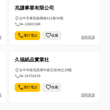
兆謙事業有限公司
location_on
台中市東區振興路412巷34號
call
04-22601268
call
favorite
撥打電話
收藏
源
資料來源
久福紙品實業社
location_on
台中市南屯區環中路五段90之29號
call
04-24701419
call
favorite
撥打電話
收藏
源
資料來源