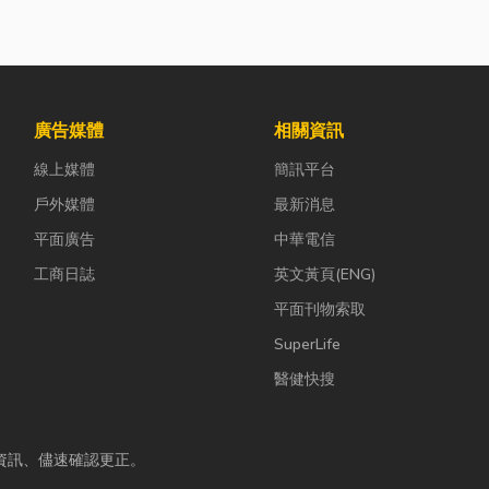
廣告媒體
相關資訊
線上媒體
簡訊平台
戶外媒體
最新消息
平面廣告
中華電信
工商日誌
英文黃頁(ENG)
平面刊物索取
SuperLife
醫健快搜
資訊、儘速確認更正。