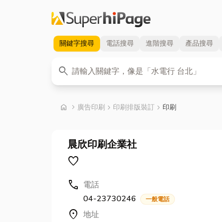
關鍵字
搜尋
電話
搜尋
進階
搜尋
產品
搜尋
關鍵字
search
首頁
home
chevron_right
廣告印刷
chevron_right
印刷排版裝訂
chevron_right
印刷
晨欣印刷企業社
favorite
call
電話
04-23730246
一般電話
location_on
地址