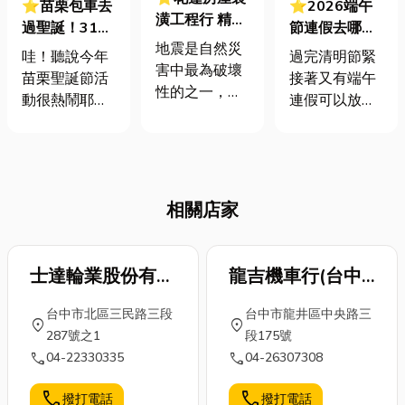
⭐苗栗包車去
⭐2026端午
潢工程行 精選
過聖誕！31組
節連假去哪
10大花蓮房屋
地震是自然災
藝人陪你狂歡
裡？端午節禁
哇！聽說今年
過完清明節緊
裝潢工程行！
害中最為破壞
四晚！精彩活
忌、端午節活
苗栗聖誕節活
接著又有端午
震後房子出現
性的之一，它
動＆私房景點
動整理懶人包
動很熱鬧耶！
連假可以放
這8種狀況要
不僅給人們的
資訊一次掌
都在這
連續四晚的活
啦！那2026端
注意
生活和財產帶
握！
動，還有31組
午節是在什麼
來嚴重的傷
藝人演出，感
時候？今年
害，還可能對
覺超精彩的！
2026端午節是
社會和經濟造
相關店家
小編的這篇分
連放幾天假？
成長期的影
享可能正好可
還有端午節活
響。在地震發
以幫助想去苗
動又有什麼
生後，房屋的
栗的你規劃苗
士達輪業股份有限
龍吉機車行(台中
呢？今天小編
安全性成為人
栗聖誕之旅！
就整理端午節
公司
縣)
們最關注的焦
台中市北區三民路三段
台中市龍井區中央路三
除了聖誕狂舞
請假攻略，還
location_on
location_on
點之一！建築
287號之1
段175號
派對的介紹，
加碼介紹端午
物可能會因地
call
call
04-22330335
04-26307308
小編也會不藏
節由來及端午
震災害出現各
私分享苗栗特
節禁忌，想了
種不同程度的
call
call
撥打電話
撥打電話
色景點清單
解2026端午節