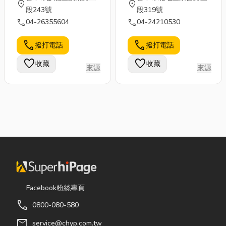
location_on
location_on
段243號
段319號
call
call
04-26355604
04-24210530
call
call
撥打電話
撥打電話
favorite
favorite
收藏
收藏
來源
來源
Facebook粉絲專頁
call
0800-080-580
mail
service@chyp.com.tw