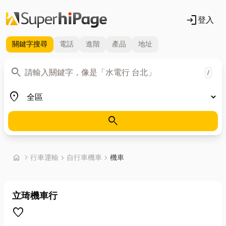
login
登入
關鍵字
搜尋
電話
進階
產品
地址
關鍵字
search
/
地區
place
search
首頁
home
chevron_right
行車運輸
chevron_right
自行車機車
chevron_right
機車
立琦機車行
favorite