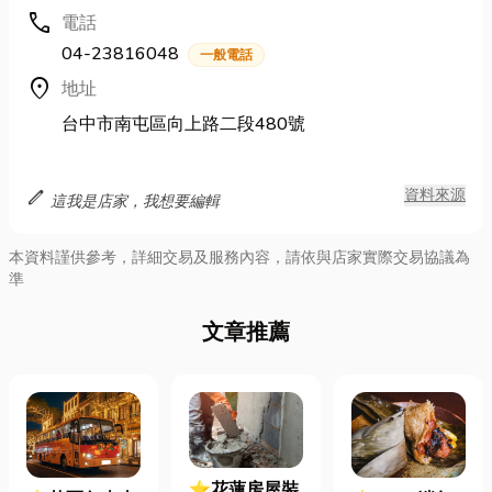
call
電話
04-23816048
一般電話
location_on
地址
台中市南屯區向上路二段480號
edit
資料來源
這我是店家，我想要編輯
本資料謹供參考，詳細交易及服務內容，請依與店家實際交易協議為
準
文章推薦
⭐花蓮房屋裝