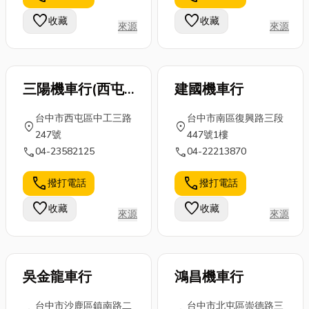
損壞，需要進
了！這些私房
怎麼放假、去
favorite
favorite
收藏
收藏
行修復和檢
來源
來源
景點，肯定能
哪裡參加端午
查，以幫助人
讓你避開人
節活動...
們更好...
潮...
三陽機車行(西屯
建國機車行
區中工三路)
台中市西屯區中工三路
台中市南區復興路三段
location_on
location_on
247號
447號1樓
call
call
04-23582125
04-22213870
call
call
撥打電話
撥打電話
favorite
favorite
收藏
收藏
來源
來源
吳金龍車行
鴻昌機車行
台中市沙鹿區鎮南路二
台中市北屯區崇德路三