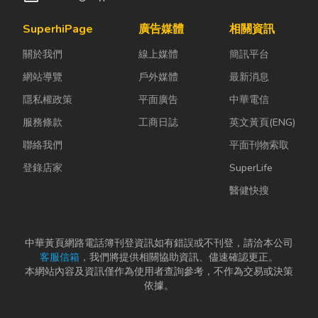
SuperhiPage
廣告媒體
相關資訊
關於我們
線上媒體
簡訊平台
網站導覽
戶外媒體
最新消息
隱私權政策
平面廣告
中華電信
服務條款
工商日誌
英文黃頁(ENG)
聯絡我們
平面刊物索取
登錄店家
SuperLife
醫健快搜
中華黃頁網路電話簿刊登資訊如有錯誤或不刊登，請洽本公司
客服信箱
，我們將提供相關協助資訊、儘速確認更正。
本網站內容及資訊僅作為使用者查詢參考，不作為交易或決策
依據。