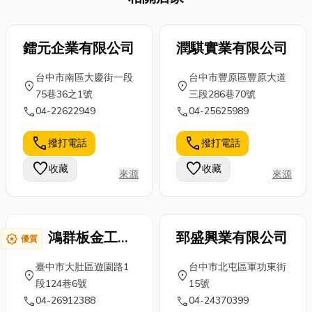
究。這時，
禮物呢?今天小
頂聲音大到睡
「輕鋼架」就
編就來分享一
不著？ 💨 門
成了不少人的
鐳元企業有限公司
下關於白色情
潤騏實業有限公司
窗關起來還是
首選。它不但
人節由來，以
一直漏風？
台中市南區大慶街一段
台中市豐原區豐原大道
施工快速、價
及白色情人節
😵 想做工程，
location_on
location_on
75巷36之1號
三段286巷70號
格實惠，還能
若想送花，有
但怕被坑、怕
call
call
04-22622949
04-25625989
巧妙地將冷氣
什麼花是適合
踩雷？ 如果你
管線、水電配
的?文末小編還
有以上任何一
call
call
撥打電話
撥打電話
置隱藏起來，
會分享哪裡台
個困擾，那
讓空間更整齊
中買花便宜，
你...
favorite
favorite
收藏
收藏
來源
來源
俐落，輕鋼架
你也想知道...
工程常被用於
天花...
鴻群板金工業
郅盛興業有限公司
award_star
優質
有限公司
臺中市大肚區遊園路1
台中市北屯區軍功東街
location_on
location_on
段124巷6號
15號
call
call
04-26912388
04-24370399