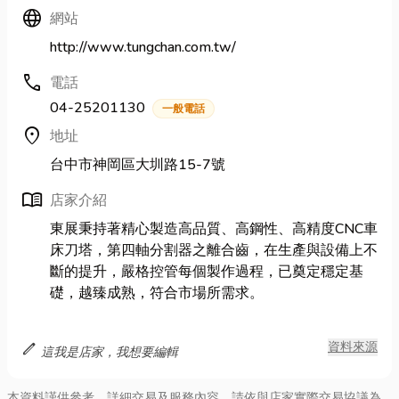
Language
網站
http://www.tungchan.com.tw/
call
電話
04-25201130
一般電話
location_on
地址
台中市神岡區大圳路15-7號
menu_book
店家介紹
東展秉持著精心製造高品質、高鋼性、高精度CNC車
床刀塔，第四軸分割器之離合齒，在生產與設備上不
斷的提升，嚴格控管每個製作過程，已奠定穩定基
礎，越臻成熟，符合市場所需求。
edit
資料來源
這我是店家，我想要編輯
本資料謹供參考，詳細交易及服務內容，請依與店家實際交易協議為