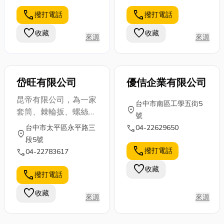
call
call
撥打電話
撥打電話
favorite
favorite
收藏
收藏
來源
來源
岱旺有限公司
優佶企業有限公司
昆帝有限公司，為一家
台中市南區工學五街5
location_on
套筒、棘輪扳、螺絲攻
號
螺模座組的製造商，公
call
台中市太平區永平路三
04-22629650
location_on
司重視產品品質、期，
段5號
並有產品設計研發部
call
撥打電話
call
04-22783617
門，提供國內外客戶的
favorite
收藏
服務、高品質的產品。
call
撥打電話
favorite
收藏
來源
來源