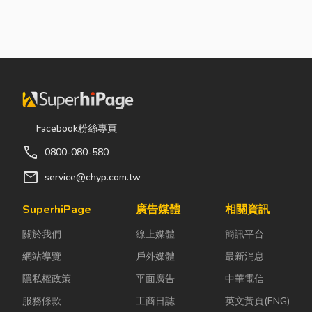
Facebook粉絲專頁
call
0800-080-580
mail
service@chyp.com.tw
SuperhiPage
廣告媒體
相關資訊
關於我們
線上媒體
簡訊平台
網站導覽
戶外媒體
最新消息
隱私權政策
平面廣告
中華電信
服務條款
工商日誌
英文黃頁(ENG)