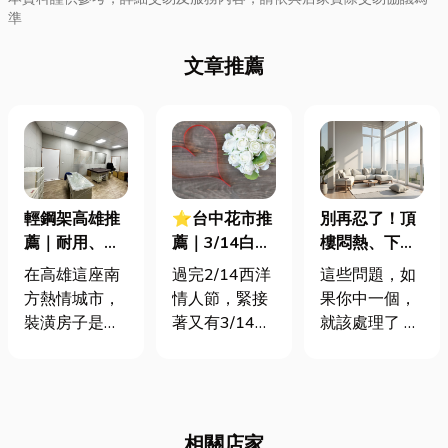
準
文章推薦
輕鋼架高雄推
⭐台中花市推
別再忍了！頂
薦｜耐用、美
薦｜3/14白色
樓悶熱、下雨
觀、打造理想
情人節誰送誰?
吵？鐵皮屋＋
在高雄這座南
過完2/14西洋
這些問題，如
空間
送哪些花適合?
氣密窗一次搞
方熱情城市，
情人節，緊接
果你中一個，
白色情人節浪
定！
裝潢房子是一
著又有3/14白
就該處理了 先
漫攻略都在
門學問。陽光
色情人節來
問你幾個問題
這！
充足、氣候潮
囉！很多人可
👇 🔥 夏天一
濕，讓不少屋
能都會感到好
到，家裡熱到
主在天花板設
奇，究竟3/14
像蒸氣室？
相關店家
計上特別講
情人節誰送誰
🌧️ 下雨時，屋