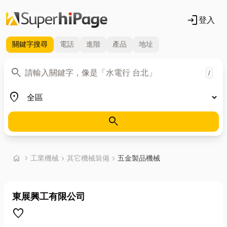
login
登入
關鍵字
搜尋
電話
進階
產品
地址
關鍵字
search
/
地區
place
search
首頁
home
chevron_right
工業機械
chevron_right
其它機械裝備
chevron_right
五金製品機械
東展興工有限公司
favorite