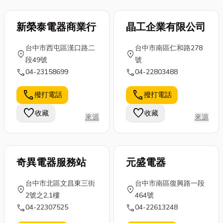
新榮泰電器商業行
晶工企業有限公司
台中市西屯區漢口路二
台中市南區仁和路278
location_on
location_on
段49號
號
call
call
04-23158699
04-22803488
call
call
撥打電話
撥打電話
favorite
favorite
收藏
收藏
來源
來源
奇異電器服務站
元盛電器
台中市北區文昌東三街
台中市南區復興路一段
location_on
location_on
2號之2,1樓
464號
call
call
04-22307525
04-22613248