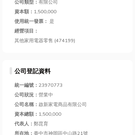
公司類型：
有限公司
易加工的特
花八門，到底
築與預鑄建築
性，廣泛應用
資本額：
1,500,000
該如何挑選最
的差異、優勢
於結構建設、
安心、最划算
使用統一發票：
是
以及未來的
汽車製...
的...
應...
經營項目：
其他家用電器零售 (474199)
公司登記資料
統一編號：
23970773
公司狀況：
營業中
公司名稱：
啟新家電商品有限公司
資本總額：
1,500,000
代表人：
鄭昆育
所在地：
臺中市神岡區中山路21號