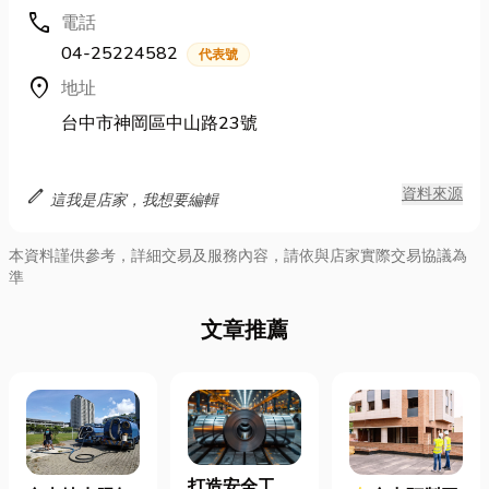
call
電話
04-25224582
代表號
location_on
地址
台中市神岡區中山路23號
edit
資料來源
這我是店家，我想要編輯
本資料謹供參考，詳細交易及服務內容，請依與店家實際交易協議為
準
文章推薦
打造安全工