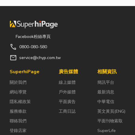
Facebook粉絲專頁
call
0800-080-580
mail
service@chyp.com.tw
SuperhiPage
廣告媒體
相關資訊
關於我們
線上媒體
簡訊平台
網站導覽
戶外媒體
最新消息
隱私權政策
平面廣告
中華電信
服務條款
工商日誌
英文黃頁(ENG)
聯絡我們
平面刊物索取
登錄店家
SuperLife