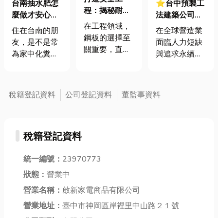
台南抽水肥怎
⭐台中預製工
程：揭秘耐
麼做才安心？
法建築公司：
候、耐磨與壓
在工程領域，
抽肥達人分享
預製建築 vs.
住在台南的朋
在全球營造業
力容器鋼板的
鋼板的選擇至
水肥清理知識
預鑄建築有什
友，是不是常
面臨人力短缺
選擇秘訣！
關重要，直接
麼不同？一文
為家中化糞
與追求永續發
影響結構的安
看懂現代預製
池、廁所或廚
展的雙重壓力
全性和耐用
工法的技術差
房污水系統該
下，預製工法
性。耐候性鋼
異與優勢
怎麼清理而傷
建築已成為當
稅籍登記資料
公司登記資料
董監事資料
板、耐磨性鋼
腦筋？糞水一
代建築的主流
板、壓力容器
旦堵塞，不只
趨勢。這種將
鋼板以及鋼捲
發出臭味，還
傳統工地作業
因其獨特的性
稅籍登記資料
可能回流到室
轉移至工廠環
能，在各行各
內，影響生活
境的技術，不
業中扮演著不
品質；但市面
統一編號：
23970773
僅改變了施工
可或缺的角
上「台南清化
流程，更重新
狀態：
營業中
色。鋼捲，作
糞池」、「台
定義了建築的
為一種常見的
營業名稱：
啟新家電商品有限公司
南抽化糞池」
精度與效率。
鋼材形式，具
或「台南抽水
營業地址：
臺中市神岡區岸裡里中山路２１號
本文將帶您深
有高靈活性、
肥」的服務五
入了解預製建