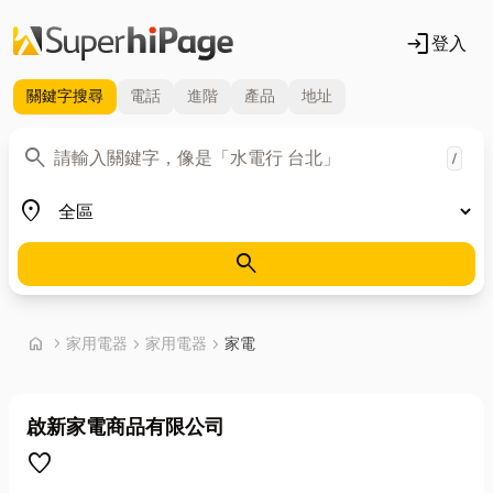
login
登入
關鍵字
搜尋
電話
進階
產品
地址
關鍵字
search
/
地區
place
search
首頁
home
chevron_right
家用電器
chevron_right
家用電器
chevron_right
家電
啟新家電商品有限公司
favorite