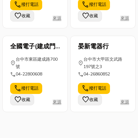
call
call
撥打電話
撥打電話
favorite
favorite
收藏
收藏
來源
來源
全國電子(建成門
晏新電器行
市)
台中市東區建成路700
台中市大甲區文武路
location_on
location_on
號
197號之3
call
call
04-22800608
04-26860852
call
call
撥打電話
撥打電話
favorite
favorite
收藏
收藏
來源
來源