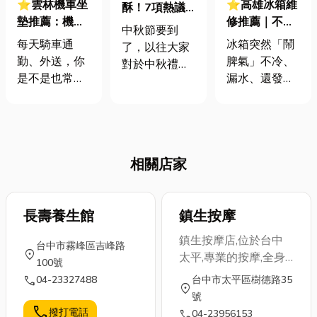
⭐雲林機車坐
⭐高雄冰箱維
酥！7項熱議
墊推薦：機車
修推薦｜不
中秋送禮選擇
中秋節要到
坐墊怎麼選？
冷、漏水、怪
都在這！送禮
每天騎車通
冰箱突然「鬧
了，以往大家
從海綿加厚到
聲？專家教你
禁忌資訊教你
勤、外送，你
脾氣」不冷、
對於中秋禮盒
防雨防曬，機
快速排除，告
怎麼避雷
是不是也常常
漏水、還發出
印象無非就是
車族最想知道
別食材危機！
騎到懷疑人
怪聲？ 這些都
送蛋黃酥、月
的「屁股救星
生？不是屁股
是冰箱在跟你
餅，然而現在
指南」在這
坐到發麻、腰
發出求救訊
時代改變，大
酸背痛，就是
號！冰箱一出
家不再侷限中
相關店家
夏天坐墊燙到
問題，食物保
秋送禮選擇，
像在烤肉，更
鮮就成了大麻
接下來小編就
慘的是下雨天
煩。到底該花
來分享目前網
坐墊還會「吃
長壽養生館
鎮生按摩
錢修理還是狠
路討論度高的
水」，一坐下
下心換一台新
7種中秋節送
鎮生按摩店,位於台中
台中市霧峰區吉峰路
去褲子直接濕
的？換新當然
禮，還有提供
location_on
太平,專業的按摩,全身
100號
一片。機車坐
是一筆不小的
各位送禮時要
按摩,腳底按摩和刮痧,
call
04-23327488
台中市太平區樹德路35
墊天天在載我
支出，但不處
注意的眉眉角
location_on
讓身體充滿活力服務第
號
們，但往往都
理，食物壞掉
角，避免冒犯
一技術本位是上班族的
call
撥打電話
call
04-23956153
是它開始搞事
更讓人頭痛。