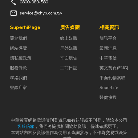
call
0800-080-580
mail
service@chyp.com.tw
SuperhiPage
廣告媒體
相關資訊
關於我們
線上媒體
簡訊平台
網站導覽
戶外媒體
最新消息
隱私權政策
平面廣告
中華電信
服務條款
工商日誌
英文黃頁(ENG)
聯絡我們
平面刊物索取
登錄店家
SuperLife
醫健快搜
中華黃頁網路電話簿刊登資訊如有錯誤或不刊登，請洽本公司
客服信箱
，我們將提供相關協助資訊、儘速確認更正。
本網站內容及資訊僅作為使用者查詢參考，不作為交易或決策