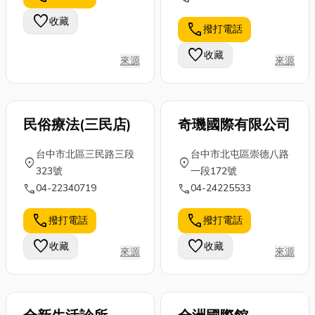
了他人。 📢
最佳選擇。
了，我們才會
別慌！小編就
中秋節送禮 ...
favorite
收藏
call
撥打電話
注意到它。如
來分享一下關
果你最近也在
於家用冰箱
favorite
收藏
來源
來源
苦惱...
維...
民俗療法(三民店)
奇璣國際有限公司
台中市北區三民路三段
台中市北屯區崇德八路
location_on
location_on
323號
一段172號
call
call
04-22340719
04-24225533
call
call
撥打電話
撥打電話
favorite
favorite
收藏
收藏
來源
來源