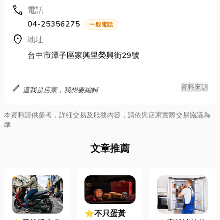
call
電話
04-25356275
一般電話
location_on
地址
台中市潭子區家興里榮興街29號
edit
資料來源
這我是店家，我想要編輯
本資料謹供參考，詳細交易及服務內容，請依與店家實際交易協議為
準
文章推薦
⭐不只蛋黃