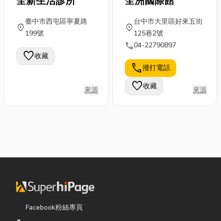
全新生活診所
全洲國際館
臺中市西屯區寧夏路
台中市大里區好來五街
location_on
location_on
199號
125巷2號
call
04-22790897
favorite
收藏
call
撥打電話
favorite
收藏
來源
來源
Facebook粉絲專頁