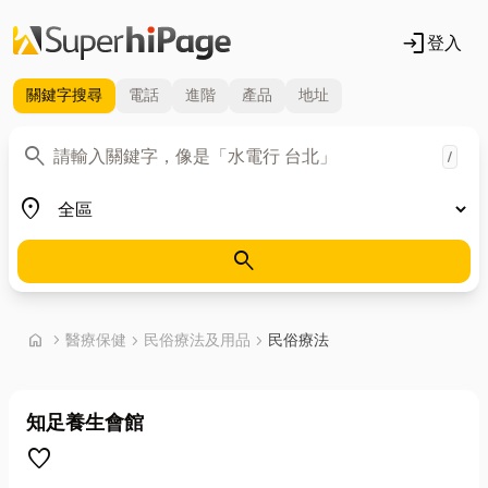
login
登入
關鍵字
搜尋
電話
進階
產品
地址
關鍵字
search
/
地區
place
search
首頁
home
chevron_right
醫療保健
chevron_right
民俗療法及用品
chevron_right
民俗療法
知足養生會館
favorite