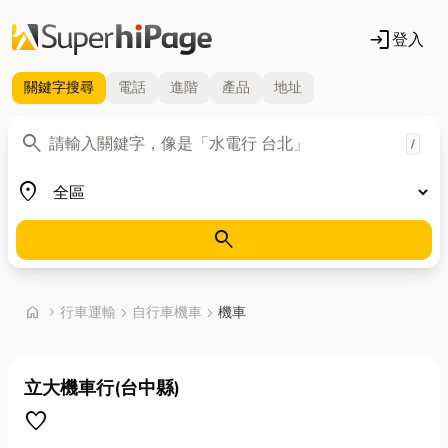
login
登入
關鍵字
搜尋
電話
進階
產品
地址
關鍵字
search
/
地區
place
search
首頁
home
chevron_right
行車運輸
chevron_right
自行車機車
chevron_right
機車
立大機車行(台中縣)
favorite