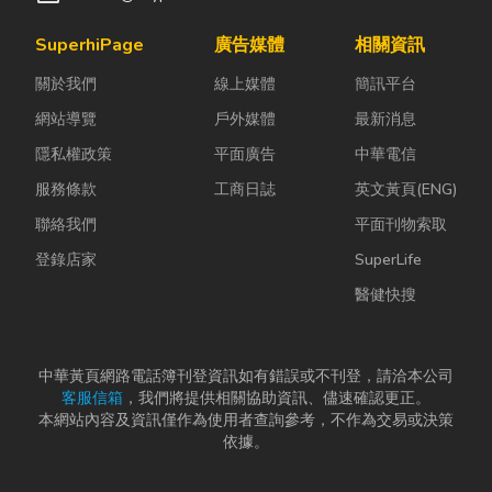
SuperhiPage
廣告媒體
相關資訊
關於我們
線上媒體
簡訊平台
網站導覽
戶外媒體
最新消息
隱私權政策
平面廣告
中華電信
服務條款
工商日誌
英文黃頁(ENG)
聯絡我們
平面刊物索取
登錄店家
SuperLife
醫健快搜
中華黃頁網路電話簿刊登資訊如有錯誤或不刊登，請洽本公司
客服信箱
，我們將提供相關協助資訊、儘速確認更正。
本網站內容及資訊僅作為使用者查詢參考，不作為交易或決策
依據。