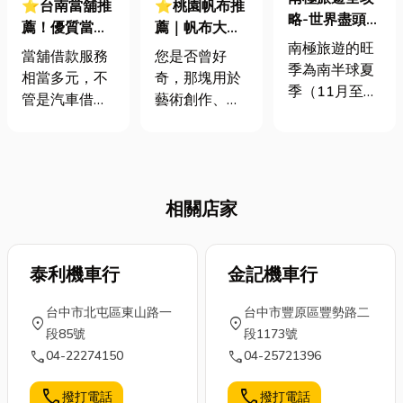
⭐台南當舖推
⭐桃園帆布推
略-世界盡頭的
薦！優質當舖
薦｜帆布大解
奇幻冒險
南極旅遊的旺
借款全攻略：
密：從航海傳
當舖借款服務
您是否曾好
季為南半球夏
公營 vs. 私營
奇到現代廣
相當多元，不
奇，那塊用於
季（11月至3
差異解析
告，一窺其多
管是汽車借
藝術創作、時
月），其中1
功能應用與種
款、黃金鑽石
尚配件，甚至
月和2月氣候
類！
借款、手機3c
是巨幅廣告看
最穩定，是旅
借款、土地借
板的堅韌布
遊高峰期。從
款、信用借款
料，究竟蘊藏
布宜諾斯艾利
相關店家
都可以，只要
著多少故事？
斯啟程，經過
擔保品價值夠
帆布，一個看
烏斯懷亞，穿
或是提供工作
似簡單卻無所
越德雷克海
證明，申辦當
泰利機車行
不在的材質，
金記機車行
峽，最終抵達
舖小額借款都
它的旅程遠比
南極，這段旅
台中市北屯區東山路一
台中市豐原區豐勢路二
很快就過了，
您想像的更精
location_on
location_on
程充滿挑戰與
段85號
段1173號
那今天小編就
彩。從承載人
驚喜。此次小
call
call
04-22274150
04-25721396
來介紹當舖公
類探索未知海
編將為各位愛
營和私營的差
洋的古老風
好旅遊與冒險
call
call
撥打電話
撥打電話
別，以及在台
帆，到今日點