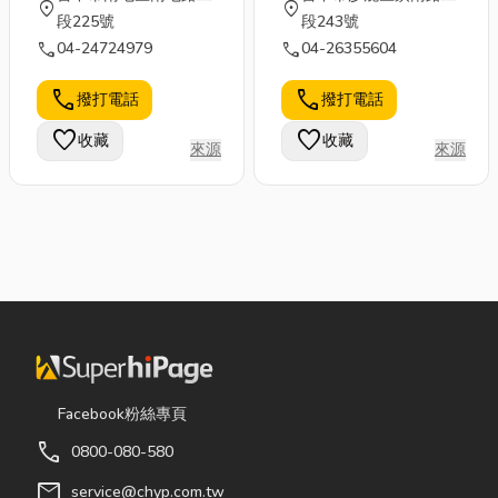
location_on
location_on
段225號
段243號
call
call
04-24724979
04-26355604
call
call
撥打電話
撥打電話
favorite
favorite
收藏
收藏
來源
來源
Facebook粉絲專頁
call
0800-080-580
mail
service@chyp.com.tw