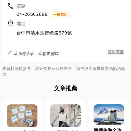
call
電話
04-26562686
一般電話
location_on
地址
台中市清水區鰲峰路579號
edit
資料來源
這我是店家，我想要編輯
本資料謹供參考，詳細交易及服務內容，請依與店家實際交易協議為
準
文章推薦
南極旅遊全攻