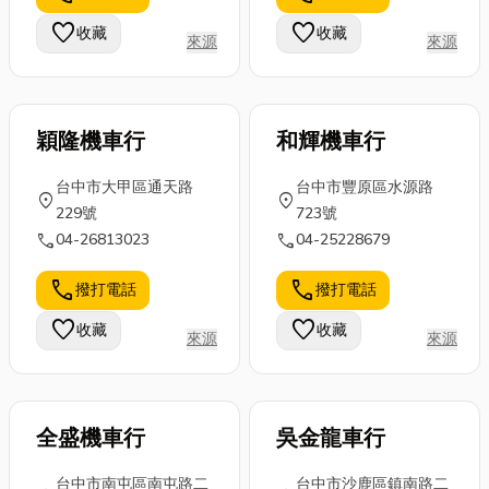
的朋友們提供
南有需要的朋
亮城市角落的
favorite
favorite
收藏
收藏
一份詳盡的南
來源
來源
友，可以找哪
繽紛廣告，帆
極旅遊攻
幾家優質的
布的演變不僅
略，...
台...
是技術...
穎隆機車行
和輝機車行
台中市大甲區通天路
台中市豐原區水源路
location_on
location_on
229號
723號
call
call
04-26813023
04-25228679
call
call
撥打電話
撥打電話
favorite
favorite
收藏
收藏
來源
來源
全盛機車行
吳金龍車行
台中市南屯區南屯路二
台中市沙鹿區鎮南路二