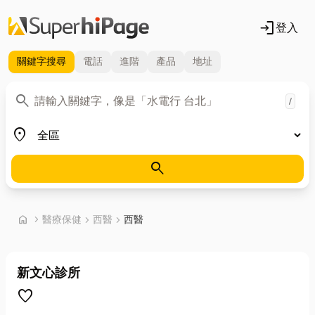
login
登入
關鍵字
搜尋
電話
進階
產品
地址
關鍵字
search
/
地區
place
search
首頁
home
chevron_right
醫療保健
chevron_right
西醫
chevron_right
西醫
新文心診所
favorite