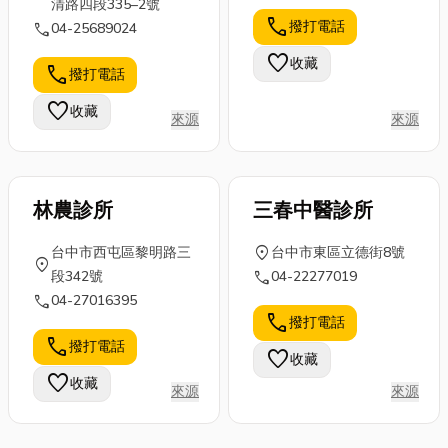
清路四段335–2號
call
撥打電話
call
04-25689024
favorite
收藏
call
撥打電話
favorite
收藏
來源
來源
林農診所
三春中醫診所
location_on
台中市西屯區黎明路三
台中市東區立德街8號
location_on
call
段342號
04-22277019
call
04-27016395
call
撥打電話
call
撥打電話
favorite
收藏
favorite
收藏
來源
來源