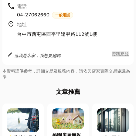
call
電話
04-27062660
一般電話
location_on
地址
台中市西屯區西平里逢甲路112號1樓
edit
資料來源
這我是店家，我想要編輯
本資料謹供參考，詳細交易及服務內容，請依與店家實際交易協議為
準
文章推薦
桃園房屋解私