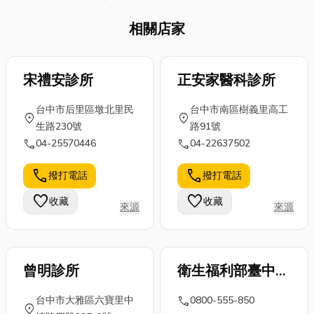
相關店家
宋禮安診所
正安家醫科診所
台中市后里區墩北里民
台中市南區樹義里高工
location_on
location_on
生路230號
路91號
call
call
04-25570446
04-22637502
call
call
撥打電話
撥打電話
favorite
favorite
收藏
收藏
來源
來源
曾明診所
衛生福利部臺中醫
院
call
台中市大雅區六寶里中
0800-555-850
location_on