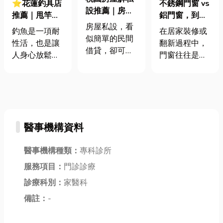
⭐花蓮釣具店
不銹鋼門窗 vs
設推薦｜房屋
推薦｜甩竿
鋁門窗，到底
私設怎麼辦？
房屋私設，看
去！一篇整理
怎麼選？過來
釣魚是一項耐
在居家裝修或
輕鬆解套，成
似簡單的民間
釣具挑選、釣
人的經驗談
性活，也是讓
翻新過程中，
功轉貸銀行不
借貸，卻可能
場推薦，讓你
人身心放鬆的
門窗往往是被
是夢！
讓您的房產陷
輕鬆成為釣魚
休閒活動。透
忽略卻極為重
入重重限制，
高手！
過簡單的設備
要的一環。它
影響財務自
釣魚可以增添
不僅影響室內
由。許多屋主
不少樂趣。那
的採光與通
在無奈之下選
究竟釣具用品
風，更關係到
擇民間借貸，
醫事機構資料
有哪些?今天小
安全性、耐用
卻發現之後無
編就分享一下
度與整體美
法轉貸銀行，
有關釣具入門
醫事機構種類：
專科診所
觀。常見的材
甚至面臨高額
的相關知識，
質有 不銹鋼門
服務項目：
門診診療
利息與法律風
詳細介紹最適
窗 與 鋁門窗，
險。別擔心，
診療科別：
家醫科
合初學者的釣
兩者各有優缺
本篇將深入解
魚設備以及容
備註：
-
點，也適合不
析房屋私設的
易捕獲的魚
同的使用環
影響，並提供
類，從釣竿、
境。那麼，究