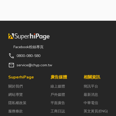
Facebook粉絲專頁
call
0800-080-580
mail
service@chyp.com.tw
SuperhiPage
廣告媒體
相關資訊
關於我們
線上媒體
簡訊平台
網站導覽
戶外媒體
最新消息
隱私權政策
平面廣告
中華電信
服務條款
工商日誌
英文黃頁(ENG)