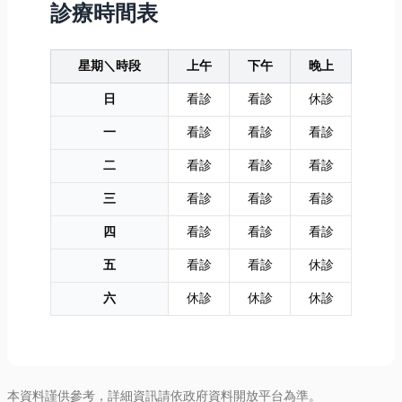
診療時間表
專業的解決方
魚線到魚餌，
竟該如何選
案，幫助您成
通通包給你！
擇？本文將從
功解除私設，
文末還會分
材質特性、適
星期＼時段
上午
下午
晚上
順...
享...
用...
日
看診
看診
休診
一
看診
看診
看診
二
看診
看診
看診
三
看診
看診
看診
四
看診
看診
看診
五
看診
看診
休診
六
休診
休診
休診
本資料謹供參考，詳細資訊請依政府資料開放平台為準。