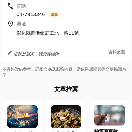
call
電話
04-7813346
傳真
location_on
地址
彰化縣鹿港鎮鹿工北一路11號
edit
資料來源
這我是店家，我想要編輯
本資料謹供參考，詳細交易及服務內容，請依與店家實際交易協議為
準
文章推薦
紗窗百百款，