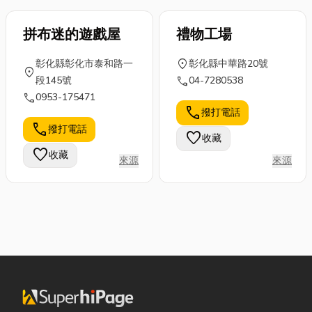
學、彰基分校老師班。
竭誠歡迎您自己來學打
拼布迷的遊戲屋
禮物工場
一件美麗又大方的毛衣
或背心。
location_on
彰化縣彰化市泰和路一
彰化縣中華路20號
location_on
call
段145號
04-7280538
call
0953-175471
call
撥打電話
call
撥打電話
favorite
收藏
favorite
收藏
來源
來源