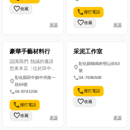
花系列、吊飾系列、手
選擇紗窗類型
家用瓦斯的一
有哪些? 堅果
favorite
收藏
提包系列、毛線系列、
與材質吧！
call
撥打電話
般家庭，還是
好處有哪些.j...
賀禮系列.專營學校家
紗窗種類有
餐飲業老闆、
favorite
收藏
政、工藝、美術教材、
哪...
來源
來源
新...
手藝教學、機關、團
體、社團手工藝設計、
教學,帶領您與您遨遊
豪華手藝材料行
采泥工作室
多采多姿的手藝世界.
認識我們: 熱誠的邀請
彰化縣鶴鳴村明山街63
location_on
您來本店〈位於田中火
號
車站前〉，我們有各種
call
彰化縣田中鎮中州路一
04-7696508
location_on
毛衣、背心之編織教學
段65號
及最新的流行手工藝。
call
撥打電話
call
04-8743206
我們擁有專業的師資、
favorite
收藏
熱誠的服務及純熟的技
call
撥打電話
藝；並任教於各農會家
favorite
收藏
政班、社區媽媽教室、
來源
來源
基督長老教會、松年大