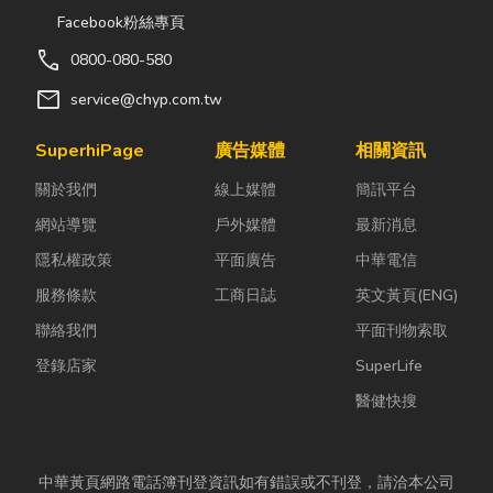
Facebook粉絲專頁
call
0800-080-580
mail
service@chyp.com.tw
SuperhiPage
廣告媒體
相關資訊
關於我們
線上媒體
簡訊平台
網站導覽
戶外媒體
最新消息
隱私權政策
平面廣告
中華電信
服務條款
工商日誌
英文黃頁(ENG)
聯絡我們
平面刊物索取
登錄店家
SuperLife
醫健快搜
中華黃頁網路電話簿刊登資訊如有錯誤或不刊登，請洽本公司