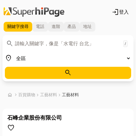
login
登入
關鍵字
搜尋
電話
進階
產品
地址
關鍵字
search
/
地區
place
search
首頁
home
chevron_right
百貨購物
chevron_right
工藝材料
chevron_right
工藝材料
石峰企業股份有限公司
favorite