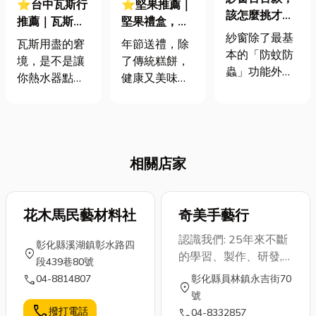
⭐台中瓦斯行
⭐堅果推薦｜
該怎麼挑才
推薦｜瓦斯用
堅果禮盒，年
好？紗窗材質
紗窗除了最基
罄別慌！掌握
節送禮新選
瓦斯用盡的窘
年節送禮，除
特色全整理！
本的「防蚊防
挑選訣竅，瓦
擇，這些好處
境，是不是讓
了傳統糕餅，
蟲」功能外，
斯安全又快速
你一定要知
你熱水器點不
健康又美味的
近年來透過不
到家！
道！
著、飯煮到一
堅果禮盒也是
斷地改良與開
半就熄火？這
個不錯的選
發使用新材
時候，最渴望
擇！你也是喜
質，也能為室
的就是一通電
歡吃堅果的人
內空間提供更
相關店家
話搞定，讓瓦
嗎?你知道吃堅
多用途，例
斯立刻送上
果好處有哪些
如：通風透
門！面對滿街
嗎?今天小編就
氣、遮擋紫外
的瓦斯行，你
花木馬民藝材料社
來分享堅果推
奇美手藝行
線、防塵防
是不是常在煩
薦，分享一下
認識我們: 25年來不斷
霾、安全防護
彰化縣溪湖鎮彰水路四
惱該選哪家才
堅果有哪些種
location_on
的學習、製作、研發,
等等。在挑選
段439巷80號
安全、迅速，
類和好處，文
舉凡流行的手藝創作與
新紗窗的時
call
04-8814807
彰化縣員林鎮永吉街70
而且價格又公
末也會分享推
location_on
DIY製作,例如:絲襪花系
候，不妨考慮
號
道呢？別急！
薦的堅果品
列、中國結系列、彩虹
家中的需求來
call
撥打電話
call
04-8332857
無論你是需要
牌。 堅果好處