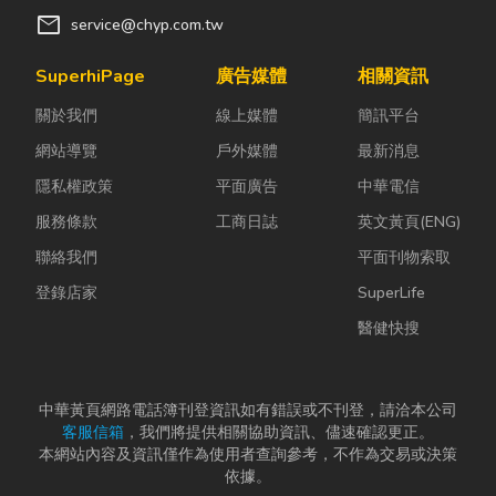
mail
service@chyp.com.tw
SuperhiPage
廣告媒體
相關資訊
關於我們
線上媒體
簡訊平台
網站導覽
戶外媒體
最新消息
隱私權政策
平面廣告
中華電信
服務條款
工商日誌
英文黃頁(ENG)
聯絡我們
平面刊物索取
登錄店家
SuperLife
醫健快搜
中華黃頁網路電話簿刊登資訊如有錯誤或不刊登，請洽本公司
客服信箱
，我們將提供相關協助資訊、儘速確認更正。
本網站內容及資訊僅作為使用者查詢參考，不作為交易或決策
依據。