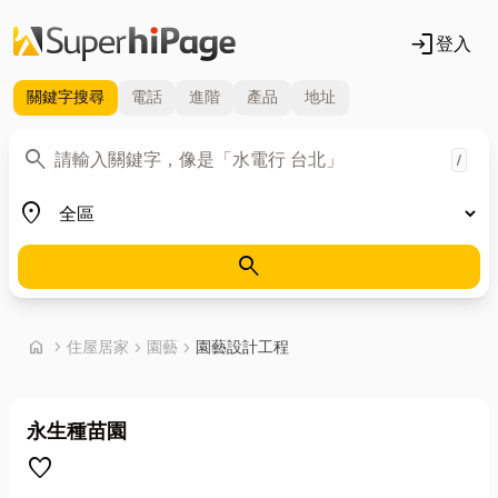
login
登入
關鍵字
搜尋
電話
進階
產品
地址
關鍵字
search
/
地區
place
search
首頁
home
chevron_right
住屋居家
chevron_right
園藝
chevron_right
園藝設計工程
永生種苗園
favorite