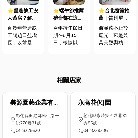
⭐營造缺工沒
⭐端午節推薦
⭐台北窗簾推
人蓋房？解析
禮盒都在這！
薦｜告別單調
建商都在看的
外加端午節拜
窗戶！讓窗簾
近幾年營造缺
今年端午節日
窗簾遠不止於
「鋼構預製工
拜全攻略：時
為家注入靈
工問題日益增
期在6月19
遮光！它是兼
法」救命黑科
間、水果、金
魂，3分鐘就
長，以前是師
日，根據以往
具美觀與功能
技
紙、供品，一
懂窗簾挑選指
傅難請，現在
端午節習俗，
的居家必備
篇就懂
南！
是根本請不到
端午節這一天
品。無論你是
人。而隨著傳
除了吃粽子、
追求時尚的都
統勞動力結構
立蛋、划龍舟
會風格、溫馨
相關店家
老化，加上未
外，其實端午
的居家氛圍，
來的法規規定
節也要準備供
還是注重隱私
要蓋低碳建
品拜拜，那究
的個人空間，
築，因此要如
美源園藝企業有限
竟端午節拜拜
永高花伬]園
都能在多樣化
何跳脫高勞力
時間是何時？
的窗簾中找到
公司
彰化縣田尾鄉民生路一
彰化縣永靖鄉五常巷81
密集的傳統慣
端午節拜拜水
你的最愛。想
location_on
location_on
段276巷31號
弄85號
性，轉向自動
果要選哪些？
了解如何挑選
call
call
04-8226620
04-8229236
化工法以確保
端午節拜拜要
適合的窗簾