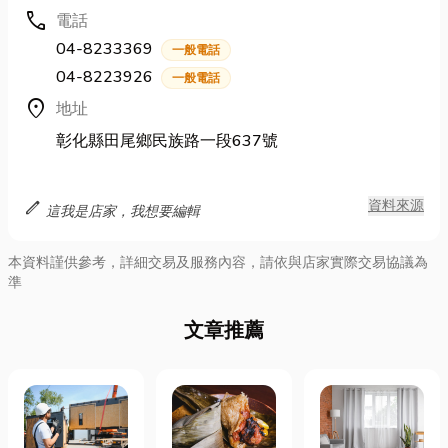
call
電話
04-8233369
一般電話
04-8223926
一般電話
location_on
地址
彰化縣田尾鄉民族路一段637號
edit
資料來源
這我是店家，我想要編輯
本資料謹供參考，詳細交易及服務內容，請依與店家實際交易協議為
準
文章推薦