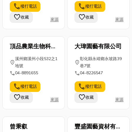
工程品質，成
燒金紙嗎？端
嗎？從材質、
call
call
撥打電話
撥打電話
為產業維持競
午節可以只拜
款式、到搭配
爭力的關鍵。
粽子嗎？以下
技巧，小編將
favorite
favorite
收藏
收藏
來源
來源
那麼現在聰明
小編將一一為
為你一一解
的建商都在注
大家說明！
析。文末還有
意...
那...
台北窗...
頂品農業生物科技
大瑋園藝有限公司
股份有限公司
溪州鄉溪州小段532之1
彰化縣永靖鄉永坡路39
location_on
location_on
地號
巷7號
call
call
04-8891655
04-8226547
call
call
撥打電話
撥打電話
favorite
favorite
收藏
收藏
來源
來源
曾秉叡
豐盛園藝資材有限