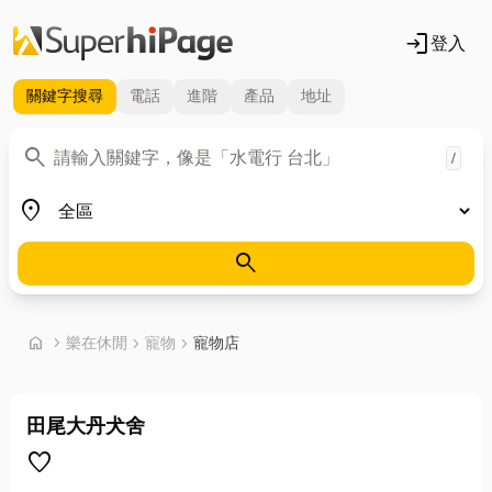
login
登入
關鍵字
搜尋
電話
進階
產品
地址
關鍵字
search
/
地區
place
search
首頁
home
chevron_right
樂在休閒
chevron_right
寵物
chevron_right
寵物店
田尾大丹犬舍
favorite