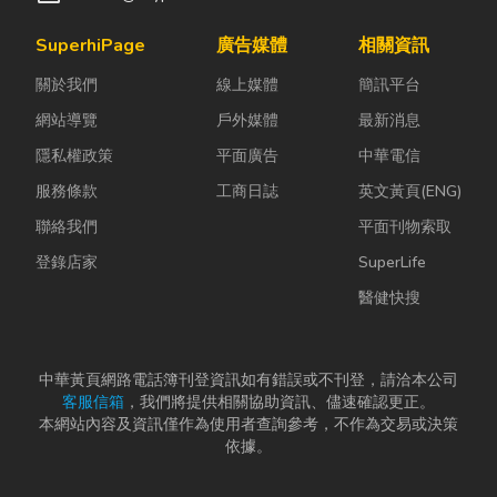
SuperhiPage
廣告媒體
相關資訊
關於我們
線上媒體
簡訊平台
網站導覽
戶外媒體
最新消息
隱私權政策
平面廣告
中華電信
服務條款
工商日誌
英文黃頁(ENG)
聯絡我們
平面刊物索取
登錄店家
SuperLife
醫健快搜
中華黃頁網路電話簿刊登資訊如有錯誤或不刊登，請洽本公司
客服信箱
，我們將提供相關協助資訊、儘速確認更正。
本網站內容及資訊僅作為使用者查詢參考，不作為交易或決策
依據。