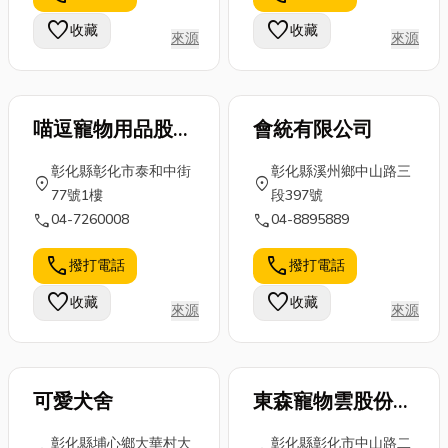
要了！下面由
然大物，但對
機」等專有名
favorite
favorite
收藏
收藏
小編來簡單介
來源
來源
工程人員與業
詞常讓人感到
紹「運動休...
界來說，是
混淆。今天，
能...
就...
喵逗寵物用品股份
會統有限公司
有限公司
彰化縣彰化市泰和中街
彰化縣溪州鄉中山路三
location_on
location_on
77號1樓
段397號
call
call
04-7260008
04-8895889
call
call
撥打電話
撥打電話
favorite
favorite
收藏
收藏
來源
來源
可愛犬舍
東森寵物雲股份有
限公司
彰化縣埔心鄉大華村大
彰化縣彰化市中山路二