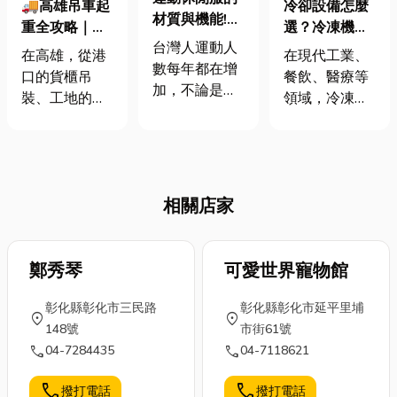
🚚高雄吊車起
冷卻設備怎麼
材質與機能!客
重全攻略｜在
選？冷凍機
製化的運動休
台灣人運動人
地專業推薦，
組、冰水機差
在高雄，從港
在現代工業、
閒服
數每年都在增
搬得穩又安
在哪？一篇搞
口的貨櫃吊
餐飲、醫療等
加，不論是室
心！
懂高雄冷凍設
裝、工地的鋼
領域，冷凍設
內運動或戶外
備選購重點
骨架設，到工
備扮演著不可
活動，至少每
廠機械搬運，
或缺的角色。
次30分鐘達到
吊車起重早已
無論是冷藏食
會喘會流汗才
是城市發展中
材、維持製程
達到運動的目
相關店家
不可或缺的角
溫度，或是提
的，此時你已
色。大型建
供舒適的空調
是滿身汗味，
築、工業生
環境，都離不
衣服還貼在身
產、甚至拍片
鄭秀琴
可愛世界寵物館
開冷凍技術的
上不舒服，為
攝影，可能需
支持。然而，
了不影響自己
彰化縣彰化市三民路
彰化縣彰化市延平里埔
要依靠它來完
市場上的冷凍
location_on
location_on
及他人，在運
148號
市街61號
成高空或重物
設備種類繁
動前挑選適合
call
call
04-7284435
04-7118621
的作業💪 吊車
多，「冷凍機
的「運動休閒
或許只是路上
組」、「冰水
服」的就很重
call
call
撥打電話
撥打電話
偶爾看到的龐
機」、「冷卻