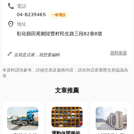
call
電話
04-8239465
一般電話
location_on
地址
彰化縣田尾鄉陸豐村民生路三段82巷8號
edit
資料來源
這我是店家，我想要編輯
本資料謹供參考，詳細交易及服務內容，請依與店家實際交易協議為
準
文章推薦
運動休閒服的