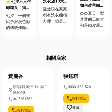
洗衣店10大網
⭐七夕不只牛
如何改善鐵皮
路推薦 如何有
郎織女！揭密
雖然現在家家
屋頂廠房的溫
效去除惱人的
炎炎夏天，製
台灣、中國、
都有洗衣機很
七夕，一個被
度
衣服黃斑 6種
造業的工廠大
日本、韓國的
方便，但是有
賦予浪漫色彩
去除黃斑的小
都是鐵皮屋
七夕面貌與獨
些衣物可能更
的傳統佳節，
偏方
頂，吸熱快、
特禁忌，你絕
適合交給專業
多數人腦海中
內部悶、散熱
對意想不到！
的洗衣服務，
浮現的，或許
不易，所以工
避免衣服因統
就是牛郎織女
廠裡的溫度會
一丟洗衣機而
在鵲橋相會的
比市溫高出5
被洗壞，例
相關店家
淒美畫面。然
度以上。因此
如：羊毛和絲
而，七夕不只
裝工廠排風扇
綢、訂製和高
牛郎織女！這
是最快速心較
檔服裝、羽絨
個橫跨亞洲、
黃麗香
張鈺琪
省錢的方式，
外套、大件衣
寄託著深切情
以下小編會說
call
彰化縣彰化市中山路二
物、複雜設計
0800-322-520
感與美好願望
location_on
明工廠排風扇
段399號
或多層次衣
的特別日子，
改善室內溫度
call
撥打電話
call
04-7261762
物、皮革、毛
遠比你想像的
的原理及建議
皮等特殊布
還要豐富多
favorite
收藏
可安裝的位
call
撥打電話
料、有污漬的
元。從我們熟