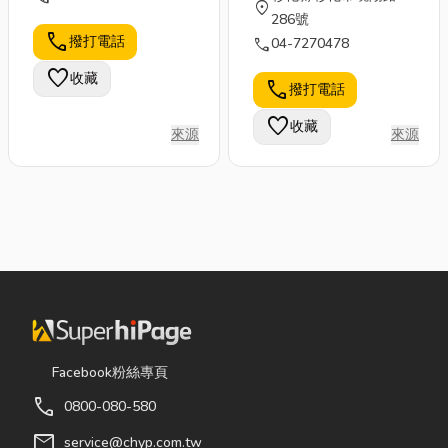
location_on
286號
call
撥打電話
call
04-7270478
favorite
收藏
call
撥打電話
favorite
收藏
來源
來源
Facebook粉絲專頁
call
0800-080-580
mail
service@chyp.com.tw