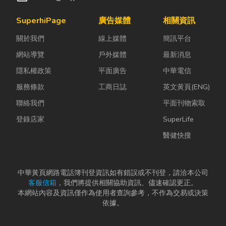
SuperhiPage
廣告媒體
相關資訊
關於我們
線上媒體
簡訊平台
網站導覽
戶外媒體
最新消息
隱私權政策
平面廣告
中華電信
服務條款
工商日誌
英文黃頁(ENG)
聯絡我們
平面刊物索取
登錄店家
SuperLife
醫健快搜
中華黃頁網路電話簿刊登資訊如有錯誤或不刊登，請洽本公司
客服信箱
，我們將提供相關協助資訊、儘速確認更正。
本網站內容及資訊僅作為使用者查詢參考，不作為交易或決策
依據。