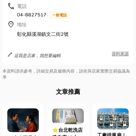
call
電話
04-8827517
一般電話
location_on
地址
彰化縣溪湖鎮文二街2號
edit
資料來源
這我是店家，我想要編輯
本資料謹供參考，詳細交易及服務內容，請依與店家實際交易協議為
準
文章推薦
⭐台北乾洗店
工廠排風扇｜