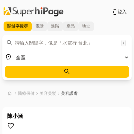
login
登入
關鍵字
搜尋
電話
進階
產品
地址
關鍵字
search
/
地區
place
search
首頁
home
chevron_right
醫療保健
chevron_right
美容美髮
chevron_right
美容護膚
陳小涵
favorite