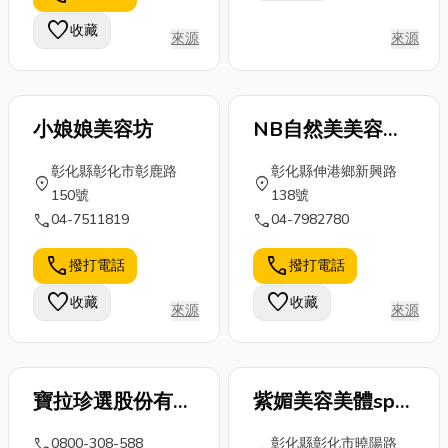
置。 工廠排風
服飾…。這些
悉的台灣獨特
favorite
收藏
扇｜改善溫度
來源
來源
都需要特殊的
「做十六歲」
的原理 ...
清洗方...
成年禮，到日
本...
小娘娘美容坊
NB自然美美容名
店(新興店)
彰化縣彰化市彰鹿路
彰化縣伸港鄉新興路
location_on
location_on
150號
138號
call
call
04-7511819
04-7982780
call
call
撥打電話
撥打電話
favorite
favorite
收藏
收藏
來源
來源
寶拉珍選股份有限
紫媚美容美體spa
公司
生活館
call
0800-308-588
彰化縣彰化市曉陽路