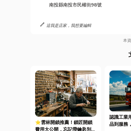
南投縣南投市民權街98號
edit
這我是店家，我想要編輯
本
認識工業
⭐雲林開鎖推薦！鎖匠開鎖
品到服務
費用大公開，忘記帶鑰匙別