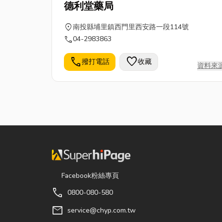
德利堂藥局
location_on
南投縣埔里鎮西門里西安路一段114號
call
04-2983863
call
favorite
撥打電話
收藏
資料來
Facebook粉絲專頁
call
0800-080-580
mail
service@chyp.com.tw