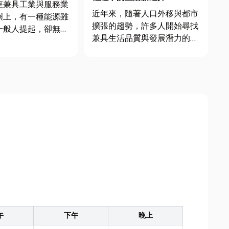
座兼具工業與服務業
近年來，隨著人口外移與都市
嶼上，有一種能源雖
擴張的趨勢，許多人開始尋找
一般人提起，卻無聲
兼具生活品質與發展潛力的區
各行各業的運作——
域。 相比台中市中心的高房
。 工業用油
價，海線地帶不僅價格相對親
看似只是「把油送到
民，更具備豐富的自然景觀與
」，實際上卻是一門
日益完善的建設。 清水憑藉
專業與精密調度的技
交通、教育與產業的多重優
油品的品質控管、儲
勢，逐漸吸引年輕家庭與首購
族的...
午
下午
晚上