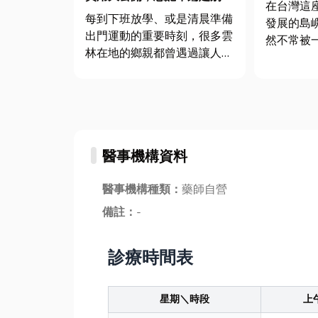
在台灣這
慌、透明價格看這篇
每到下班放學、或是清晨準備
發展的島
出門運動的重要時刻，很多雲
然不常被
林在地的鄉親都曾遇過讓人心
地支撐著
跳漏一拍的突發狀況。你是不
那就是工業用油
是也遇過：只是走到門口拿個
的運輸，
外送、倒個垃圾，一陣風吹來
指定地點
「碰」的一聲，大門就這樣硬
需要高度
生生鎖上了 ？或者是拖著疲
術活。從
醫事機構資料
憊的身軀加完班回到家，翻遍
存...
了包包...
醫事機構種類：
藥師自營
備註：
-
診療時間表
星期＼時段
上