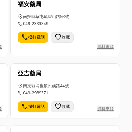
福安藥局
location_on
南投縣草屯鎮碧山路93號
call
049-2333349
call
favorite
撥打電話
收藏
源
資料來源
亞吉藥局
location_on
南投縣埔裡鎮民族路44號
call
049-2989371
call
favorite
撥打電話
收藏
源
資料來源