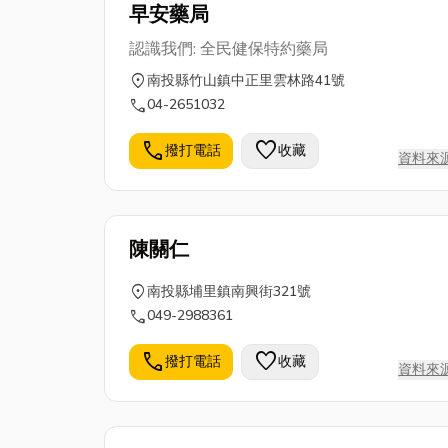
早安藥局
認識我們: 全民健保特約藥局
location_on
南投縣竹山鎮中正里雲林路41號
call
04-2651032
call
favorite
撥打電話
收藏
資料來
陳關仁
location_on
南投縣埔里鎮南興街321號
call
049-2988361
call
favorite
撥打電話
收藏
資料來