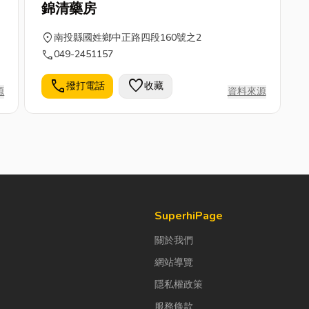
錦清藥房
location_on
南投縣國姓鄉中正路四段160號之2
call
049-2451157
call
favorite
撥打電話
收藏
源
資料來源
SuperhiPage
關於我們
網站導覽
隱私權政策
服務條款