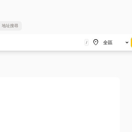
地址
搜尋
地區
place
/