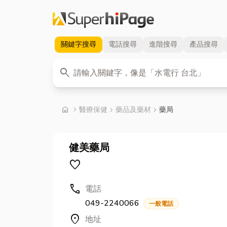
關鍵字
搜尋
電話
搜尋
進階
搜尋
產品
搜尋
關鍵字
search
首頁
home
chevron_right
醫療保健
chevron_right
藥品及藥材
chevron_right
藥局
健美藥局
favorite
call
電話
049-2240066
一般電話
location_on
地址