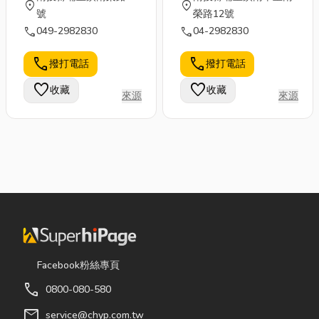
location_on
location_on
號
榮路12號
call
call
049-2982830
04-2982830
call
call
撥打電話
撥打電話
favorite
favorite
收藏
收藏
來源
來源
Facebook粉絲專頁
call
0800-080-580
mail
service@chyp.com.tw