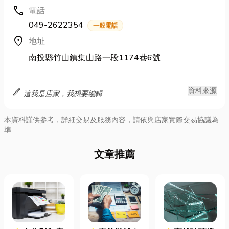
call
電話
049-2622354
一般電話
location_on
地址
南投縣竹山鎮集山路一段1174巷6號
edit
資料來源
這我是店家，我想要編輯
本資料謹供參考，詳細交易及服務內容，請依與店家實際交易協議為
準
文章推薦