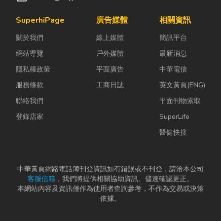
SuperhiPage
廣告媒體
相關資訊
關於我們
線上媒體
簡訊平台
網站導覽
戶外媒體
最新消息
隱私權政策
平面廣告
中華電信
服務條款
工商日誌
英文黃頁(ENG)
聯絡我們
平面刊物索取
登錄店家
SuperLife
醫健快搜
中華黃頁網路電話簿刊登資訊如有錯誤或不刊登，請洽本公司
客服信箱
，我們將提供相關協助資訊、儘速確認更正。
本網站內容及資訊僅作為使用者查詢參考，不作為交易或決策
依據。