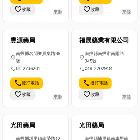
環節的專業知
獲得的額度評
玻璃纖維工程?
favorite
favorite
收藏
收藏
來源
來源
識，讓你從小
估，預先掌握
還有玻璃纖維
白晉升...
這些「眉
施工方法有
角」，...
哪...
豐源藥局
福展藥業有限公司
南投縣名間鄉員集路89
南投縣南投市南陽路
location_on
location_on
號
345號
call
call
04-2736201
049-2202918
call
call
撥打電話
撥打電話
favorite
favorite
收藏
收藏
來源
來源
光田藥局
光田藥局
南投縣埔里鎮南榮路12
南投縣埔里鎮南車里南