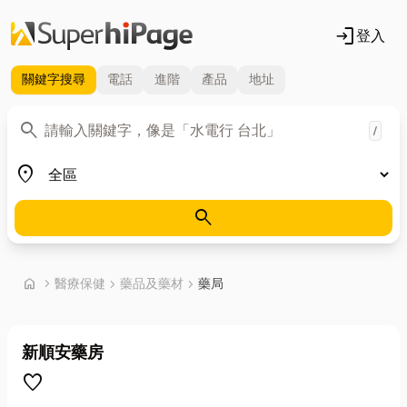
login
登入
關鍵字
搜尋
電話
進階
產品
地址
關鍵字
search
/
地區
place
search
首頁
home
chevron_right
醫療保健
chevron_right
藥品及藥材
chevron_right
藥局
新順安藥房
favorite