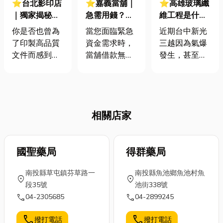
⭐台北影印店
⭐嘉義當舖｜
⭐高雄玻璃纖
｜獨家揭秘！
急需用錢？當
維工程是什
影印店獨家服
舖規則全解
麼？防水工程
你是否也曾為
當您面臨緊急
近期台中新光
務全攻略：讓
析，助您輕鬆
知多少？玻璃
了印製高品質
資金需求時，
三越因為氣爆
你印出專業級
應對資金難
纖維工程原
文件而感到困
當舖借款無疑
發生，甚至出
成果的秘密！
關！
理、應用、施
惑？別再只是
是個快速又方
現管線漏水的
工方法全解
將檔案全交給
便的選項。然
情況，導致建
析！
店員處理了！
而，在走進當
築物結構有安
這篇文章將帶
舖大門前，深
全疑慮和風
相關店家
你深入了解專
入了解當舖規
險，因此無限
業影印店的獨
則是確保您借
期停業。那我
家服務，從檔
貸順利、避免
們今天就來聊
案準備、紙材
國聖藥局
潛在風險的首
得群藥局
聊關於建築結
選擇到後製裝
要功課。從借
構中重要的防
南投縣草屯鎮芬草路一
南投縣魚池鄉魚池村魚
訂，讓你一步
款的必備條
水工程，防水
location_on
location_on
段35號
池街338號
步了解印出完
件、可典當的
工程工法中有
call
call
04-2305685
04-2899245
美作品的關
物品種類、合
所謂的「玻璃
鍵。 我們將
理的利息計算
纖維工程」，
call
call
撥打電話
撥打電話
逐步拆解每個
方式，到您能
那究竟什麼是