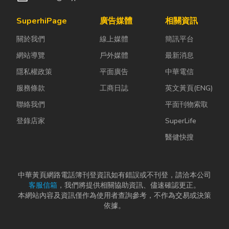
SuperhiPage
廣告媒體
相關資訊
關於我們
線上媒體
簡訊平台
網站導覽
戶外媒體
最新消息
隱私權政策
平面廣告
中華電信
服務條款
工商日誌
英文黃頁(ENG)
聯絡我們
平面刊物索取
登錄店家
SuperLife
醫健快搜
中華黃頁網路電話簿刊登資訊如有錯誤或不刊登，請洽本公司
客服信箱
，我們將提供相關協助資訊、儘速確認更正。
本網站內容及資訊僅作為使用者查詢參考，不作為交易或決策
依據。