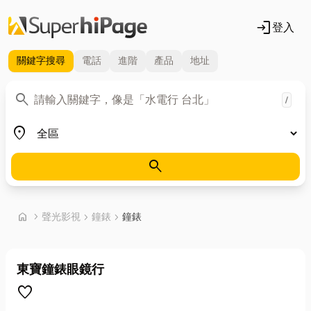
login
登入
關鍵字
搜尋
電話
進階
產品
地址
關鍵字
search
/
地區
place
search
首頁
home
chevron_right
聲光影視
chevron_right
鐘錶
chevron_right
鐘錶
東寶鐘錶眼鏡行
favorite