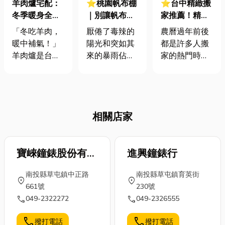
羊肉爐宅配：
⭐桃園帆布棚
⭐台中精緻搬
冬季暖身全攻
｜別讓帆布棚
家推薦！精緻
略！從由來到
變違建！帆布
搬家費用怎麼
「冬吃羊肉，
厭倦了毒辣的
農曆過年前後
不腥秘訣，一
棚安裝七大注
算？一次看懂
暖中補氣！」
陽光和突如其
都是許多人搬
篇掌握暖心藥
意事項：法
收費標準，昂
羊肉爐是台灣
來的暴雨佔據
家的熱門時機
膳智慧！
規、抗風與材
貴家具也能安
冬季最經典的
您的戶外空間
點，許多家庭
質選擇全指南
全移動！
暖身美食。它
嗎？帆布棚正
會希望趕在除
融合了古代藥
是您將陽台、
夕前完成入
膳文化與現代
庭院轉變為全
厝，象徵「除
相關店家
團圓記憶。現
天候舒適區的
舊佈新」迎好
在，不必出門
最佳解答！ 那
運。然而，年
人擠人，透過
在安裝遮雨棚
底正是全台搬
便利的羊肉爐
寶崍鐘錶股份有限
之前有什麼需
進興鐘錶行
運需求最高峰
宅配，你也能
要注意的事
的時期，面對
公司
南投縣草屯鎮中正路
南投縣草屯鎮育英街
輕鬆享受這份
情？今天小編
堆積如山的雜
location_on
location_on
661號
230號
暖冬美味。接
就在文內為您
物與昂貴的進
call
call
049-2322272
049-2326555
下來，讓小編
詳細分享，文
口家具，光是
教您，從由
末還會提供優
想到打包就讓
call
call
撥打電話
撥打電話
來、食材到烹
質的桃園帆布
人壓力山大，