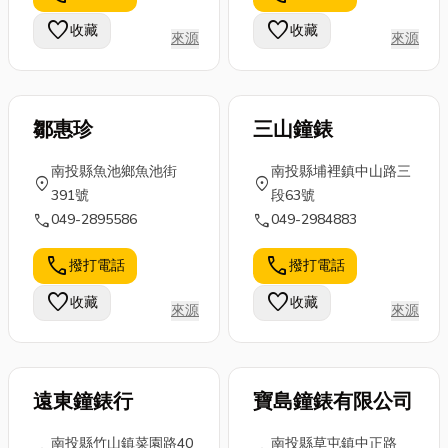
煮秘訣，一次
棚店家，如果
那麼現在有很
favorite
favorite
收藏
收藏
來源
來源
搞懂羊肉爐的
有需要也歡迎
多精緻搬家服
「元氣學」！
聯絡他們
務讓人直接無
...
呦！...
痛...
鄒惠珍
三山鐘錶
南投縣魚池鄉魚池街
南投縣埔裡鎮中山路三
location_on
location_on
391號
段63號
call
call
049-2895586
049-2984883
call
call
撥打電話
撥打電話
favorite
favorite
收藏
收藏
來源
來源
遠東鐘錶行
寶島鐘錶有限公司
南投縣竹山鎮菜園路40
南投縣草屯鎮中正路