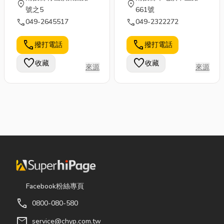
location_on
location_on
號之5
661號
call
call
049-2645517
049-2322272
call
call
撥打電話
撥打電話
favorite
favorite
收藏
收藏
來源
來源
Facebook粉絲專頁
call
0800-080-580
mail
service@chyp.com.tw