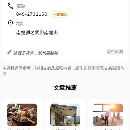
call
電話
049-2731160
一般電話
location_on
地址
南投縣名間鄉南雅街
edit
資料來源
這我是店家，我想要編輯
本資料謹供參考，詳細交易及服務內容，請依與店家實際交易協議為
準
文章推薦