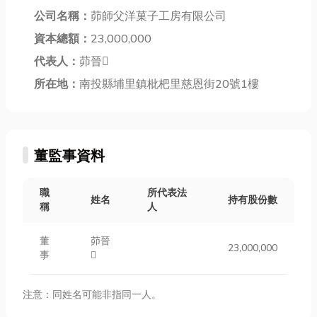
公司名稱：
茆師父洋菓子工房有限公司
資本總額：
23,000,000
代表人：
茆晉
所在地：
南投縣埔里鎮枇杷里慈恩街20號1樓
董監事資料
職
所代表法
姓名
持有股份數
稱
人
董
茆晉
23,000,000
事

注意：同姓名可能非指同一人。