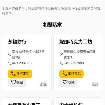
本資料謹供參考，詳細資訊請依財政部財政資訊中心或商業司公開資
料為準。
相關店家
永福餅行
妮娜巧克力工坊
南投縣埔里鎮中山路三
南投縣仁愛鄉榮光巷8
location_on
location_on
段2號
號之3
call
call
049-2982751
049-2802988
call
call
撥打電話
撥打電話
favorite
favorite
收藏
收藏
來源
來源