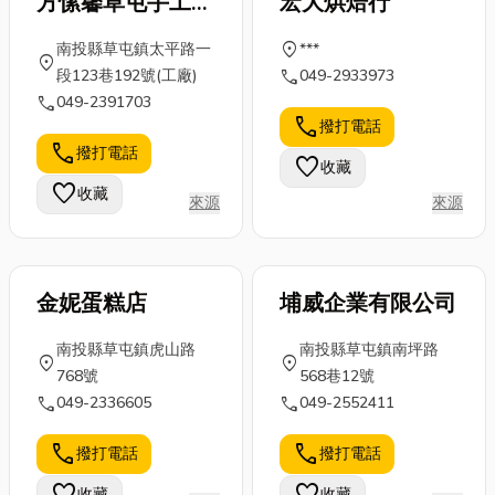
方愫馨草屯手工麻
宏大烘焙行
糬
location_on
南投縣草屯鎮太平路一
***
location_on
call
段123巷192號(工廠)
049-2933973
call
049-2391703
call
撥打電話
call
撥打電話
favorite
收藏
favorite
收藏
來源
來源
金妮蛋糕店
埔威企業有限公司
南投縣草屯鎮虎山路
南投縣草屯鎮南坪路
location_on
location_on
768號
568巷12號
call
call
049-2336605
049-2552411
call
call
撥打電話
撥打電話
收藏
收藏