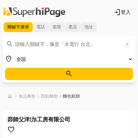
login
登入
關鍵字
搜尋
電話
進階
產品
地址
關鍵字
search
/
地區
place
search
首頁
home
chevron_right
食品餐飲
chevron_right
西點麵食
chevron_right
麵包糕餅
茆師父洋氻l工房有限公司
favorite