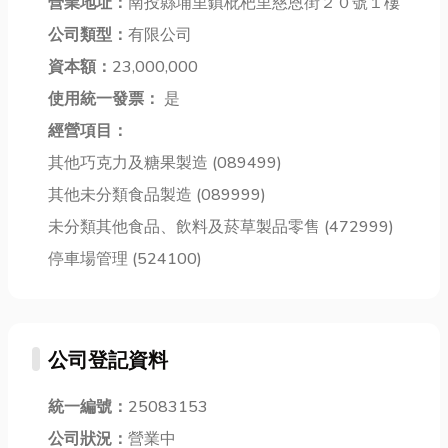
抓漏推薦店
營業地址：
南投縣埔里鎮枇杷里慈恩街２０號１樓
個個令人心醉
備有哪些?還有
家，如果你也
的空間。如果
該如何做選
公司類型：
有限公司
想了解更多，
你也嚮往這樣
擇。 人身部品
資本額：
23,000,000
就趕緊來看看
的浪漫氛圍，
的挑選秘訣｜
使用統一發票：
吧！ 防水工...
是
文末小編還會
新手上路...
提供彰...
經營項目：
其他巧克力及糖果製造 (089499)
其他未分類食品製造 (089999)
未分類其他食品、飲料及菸草製品零售 (472999)
停車場管理 (524100)
公司登記資料
統一編號：
25083153
公司狀況：
營業中