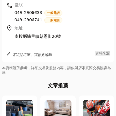
call
電話
049-2906633
一般電話
049-2906741
一般電話
location_on
地址
南投縣埔里鎮慈恩街20號
edit
資料來源
這我是店家，我想要編輯
本資料謹供參考，詳細交易及服務內容，請依與店家實際交易協議為
準
文章推薦