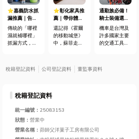
⭐嘉義防水抓
⭐彰化家具推
通勤族必備！
漏推薦｜告別
薦｜帶你體驗
騎士裝備選擇
無效修補！科
新藝術風格，
技巧入門攻略
傳統的「哪裡
還記得《霍爾
機車是台灣及
技儀器抓出滲
打造霍爾的移
濕就補哪裡」
的移動城堡》
許多國家主要
水路徑，徹底
動城堡浪漫氛
抓漏方式，往
中，蘇菲走進
的交通工具之
根治漏水問
圍
往是徒勞無
霍爾的城堡
一，但因為機
題！
功。在處理嘉
時，那充滿神
車騎士缺乏外
義地區複雜多
秘色彩的室內
部防護，相較
稅籍登記資料
公司登記資料
董監事資料
變的漏水問題
設計嗎？這就
於汽車族群，
時，「找到真
是新藝術風格
安全風險更
正的滲水路
的魅力！新藝
高。因此安全
稅籍登記資料
徑」才是關
術風格以其獨
意識與防護措
鍵。今天小編
特的流線曲
施是確保機車
就來分享防水
統一編號：
25083153
線、對自然元
騎士生命安全
抓漏這項技
素的運用，以
的關鍵。以下
狀態：
營業中
術，以及文末
及夢幻的色
小編來簡單介
營業名稱：
茆師父洋菓子工房有限公司
分享嘉義防水
彩，創造出一
紹機車騎士裝