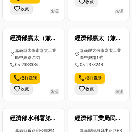
favorite
收藏
優質台中建築
月需按時繳納
個預言所指的
favorite
收藏
來源
來源
隔熱膜店家。
本息。 汽...
海嘯究竟是怎
建...
麼發生的？我
們又該如...
經濟部嘉太（兼中
經濟部嘉太（兼中
埔）產業園區服務
埔）產業園區服務
嘉義縣太保市嘉太工業
嘉義縣太保市嘉太工業
中心
中心
location_on
location_on
區中興路21號
區中興路1號
call
call
05-2383384
05-2373248
call
call
撥打電話
撥打電話
favorite
favorite
收藏
收藏
來源
來源
經濟部水利署第五
經濟部工業局民雄
河川局
工業區服務中心
嘉義縣番路鄉公興村4
嘉義縣民雄鄉中正路68