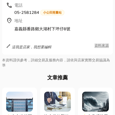
call
電話
05-2581284
小公田雨量站
location_on
地址
嘉義縣番路鄉大湖村下坪仔8號
edit
資料來源
這我是店家，我想要編輯
本資料謹供參考，詳細交易及服務內容，請依與店家實際交易協議為
準
文章推薦