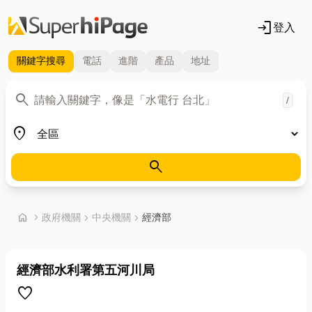
login
登入
關鍵字
搜尋
電話
進階
產品
地址
關鍵字
search
/
地區
place
search
首頁
home
chevron_right
政府機關
chevron_right
中央機關
chevron_right
經濟部
經濟部水利署第五河川局
favorite