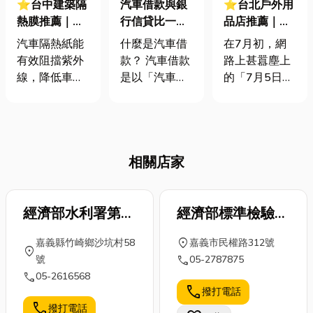
⭐台中建築隔
汽車借款與銀
⭐台北戶外用
熱膜推薦｜告
行信貸比一
品店推薦｜別
別悶熱！一篇
比，哪一個比
被預言嚇壞！
汽車隔熱紙能
什麼是汽車借
在7月初，網
告訴你隔熱紙
較適合你？
看懂海嘯原
有效阻擋紫外
款？ 汽車借款
路上甚囂塵上
好處有哪些?優
理，掌握自保
線，降低車內
是以「汽車」
的「7月5日末
選店家一次搞
關鍵與防災裝
溫度，建築隔
作為擔保品向
日預言」引起
懂
備採買攻略
熱膜亦是如
融資公司、當
了不小的討
此。那麼，在
舖或部分銀行
論，預言中提
選購建築隔熱
申請的貸款方
到會發生「非
相關店家
膜時，我們應
式，常見的形
常大的海
該考量哪些因
式又可分為以
嘯」。如今雖
素呢？又有哪
下三種： 汽車
然7月5日已
些台中店家值
經濟部水利署第五
貸款（留
經濟部標準檢驗局
過，證實是謠
得推薦呢？今
車）： 車輛所
言一場，但預
河川局
台南分局
location_on
嘉義縣竹崎鄉沙坑村58
嘉義市民權路312號
天就讓小編帶
有權暫時不移
言者又聲稱
location_on
call
號
05-2787875
您深入了解建
轉，僅設定動
「整個七月」
call
05-2616568
築隔熱膜的相
產抵押，借款
都可能是災難
call
撥打電話
關知識，並推
人仍可正常使
發生的時間
call
撥打電話
薦幾家在地的
用車輛，但每
點。那麼，這