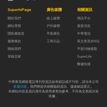
SuperhiPage
廣告媒體
相關資訊
關於我們
線上媒體
簡訊平台
網站導覽
戶外媒體
最新消息
隱私權政策
平面廣告
中華電信
服務條款
工商日誌
英文黃頁(ENG)
聯絡我們
平面刊物索取
登錄店家
SuperLife
醫健快搜
中華黃頁網路電話簿刊登資訊如有錯誤或不刊登，請洽本公司
客服信箱
，我們將提供相關協助資訊、儘速確認更正。
本網站內容及資訊僅作為使用者查詢參考，不作為交易或決策
依據。