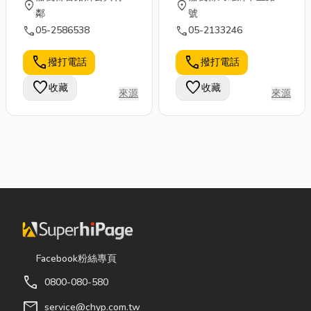
location_on
location_on
鄰
號
call
call
05-2586538
05-2133246
call
call
撥打電話
撥打電話
favorite
favorite
收藏
收藏
來源
來源
Facebook粉絲專頁
call
0800-080-580
mail
service@chyp.com.tw