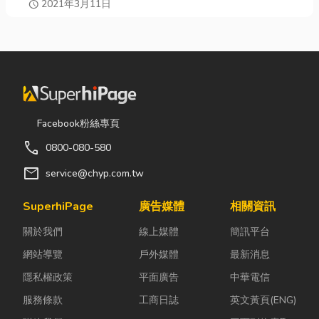
2021年3月11日
在
schedule
Facebook粉絲專頁
call
0800-080-580
mail
service@chyp.com.tw
SuperhiPage
廣告媒體
相關資訊
關於我們
線上媒體
簡訊平台
網站導覽
戶外媒體
最新消息
隱私權政策
平面廣告
中華電信
服務條款
工商日誌
英文黃頁(ENG)