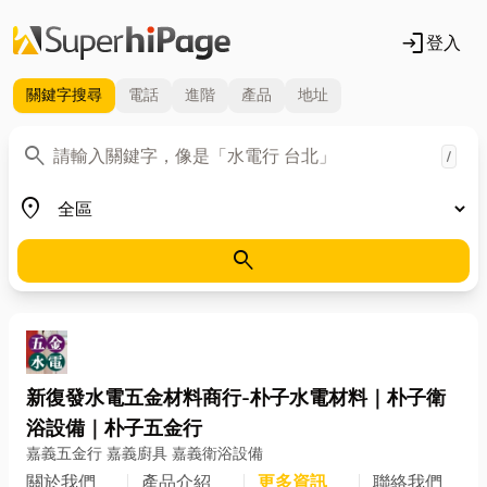
login
登入
關鍵字
搜尋
電話
進階
產品
地址
關鍵字
search
/
地區
place
search
新復發水電五金材料商行-朴子水電材料｜朴子衛
浴設備｜朴子五金行
嘉義五金行 嘉義廚具 嘉義衛浴設備
關於我們
產品介紹
更多資訊
聯絡我們