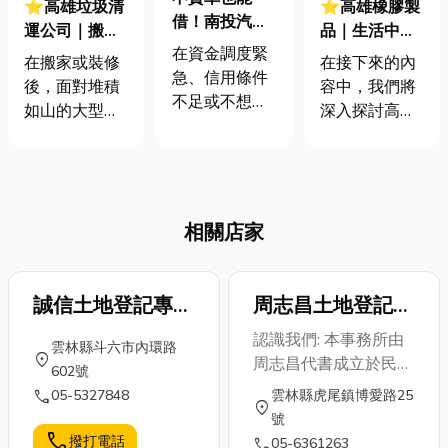
⭐高雄垃圾清
⭐高雄橡膠製
借！南投汽車
運公司｜搬
品｜生活中的
機車借款 5大
在資金調度緊
家、裝潢後垃
百變王，你認
在搬家或裝修
在接下來的內
重點一次搞懂
急、信用條件
圾堆成山怎麼
識它嗎？不只
後，面對堆積
容中，我們將
不足或不想向
辦？垃圾清運
Q彈，更是產
如山的大型廢
深入探討高雄
親友開口的情
5大冷知識
業發展的關
棄物和陳年舊
橡膠製品的相
況下，「汽車
鍵！
物，你是否感
關知識與應
機車借款」 成
到手足無措？
用。文章的最
為不少人短期
「到底該如何
後，更會推薦
週轉的選擇。
相關店家
處理這些垃
值得信賴的高
但這跟銀行貸
圾？」、「找
雄橡膠製品工
款有什麼不
人清運會不會
廠，如果您有
同？會不會有
很貴？」，其
誠信土地登記專業
周志昌土地登記專
相關需求，歡
風險？免留車
實選擇一間合
迎隨時聯繫！
代理人事務所
業代理人事務所
認識我們: 本事務所由
又需要甚麼條
雲林縣斗六市內環路
法、專業的垃
當提到橡膠製
location_on
周志昌代書成立於民
件？本文將用
602號
圾清運公司，
品，您會想到
89年 並由誠懇踏實之
最簡單的方
call
05-5327848
雲林縣虎尾鎮博愛路25
不僅能幫你省
什麼？是日常
location_on
周志昌代書主持,周代
式，帶你從0
號
下寶貴時間和
生活中隨處可
書於86年取得土地代
開始認識這個
call
撥打電話
call
05-6361263
力氣，更能確
見的橡膠手