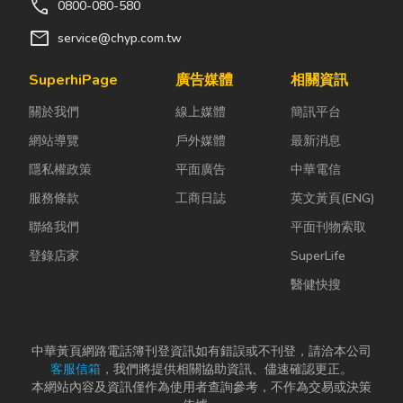
call
0800-080-580
mail
service@chyp.com.tw
SuperhiPage
廣告媒體
相關資訊
關於我們
線上媒體
簡訊平台
網站導覽
戶外媒體
最新消息
隱私權政策
平面廣告
中華電信
服務條款
工商日誌
英文黃頁(ENG)
聯絡我們
平面刊物索取
登錄店家
SuperLife
醫健快搜
中華黃頁網路電話簿刊登資訊如有錯誤或不刊登，請洽本公司
客服信箱
，我們將提供相關協助資訊、儘速確認更正。
本網站內容及資訊僅作為使用者查詢參考，不作為交易或決策