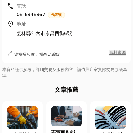
call
電話
05-5345367
代表號
location_on
地址
雲林縣斗六市永昌西街6號
edit
資料來源
這我是店家，我想要編輯
本資料謹供參考，詳細交易及服務內容，請依與店家實際交易協議為
準
文章推薦
不賣車也能