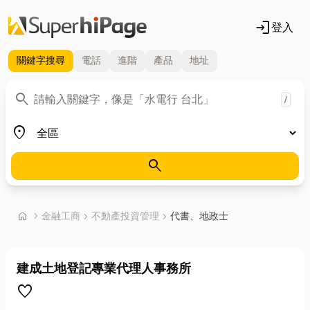
login
登入
關鍵字
搜尋
電話
進階
產品
地址
關鍵字
search
/
地區
place
search
首頁
home
chevron_right
金融工商
chevron_right
不動產投資管理
chevron_right
代書、地政士
建成土地登記專業代理人事務所
favorite