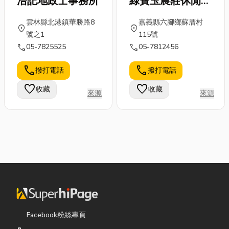
浩記地政士事務所
綠寶玉農莊休閒農
場
雲林縣北港鎮華勝路8
嘉義縣六腳鄉蘇厝村
location_on
location_on
號之1
115號
call
call
05-7825525
05-7812456
call
call
撥打電話
撥打電話
favorite
favorite
收藏
收藏
來源
來源
Facebook粉絲專頁