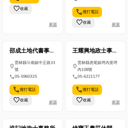
書登記專業代理人資格
「既保有愛
保廢棄物被妥
套、鞋底，還
favorite
收藏
及不動產經紀人普考及
車、又能變現
call
撥打電話
善、環保地處
是高科技產業
格,學養俱佳,曾服務於
資金」的借款
理。這篇文章
中不可或缺的
favorite
收藏
台中泓嘉法律事務所,
方式...
來源
來源
將...
精密...
擔任律師助理之工作,
熟稔民事訴訟,支付命
令,本票合會事件,繼承
邵成土地代書事務
王耀興地政士事務
登記,銀行貸款,土地分
所
所
割等實務經驗處理 本
雲林縣斗南鎮中正路33
雲林縣虎尾鎮埒內里埒
所一貫秉持專業,熱忱
location_on
location_on
號
內108號
之服務精神,另與實力
call
call
05-5960325
05-6221177
最堅強之泓嘉法律事務
所合作,比能為工商民
call
call
撥打電話
撥打電話
間各界提供法律諮詢及
favorite
維護您全力之專業服務
favorite
收藏
收藏
來源
來源