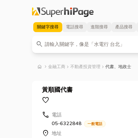
關鍵字
搜尋
電話
搜尋
進階
搜尋
產品
搜尋
關鍵字
search
首頁
home
chevron_right
金融工商
chevron_right
不動產投資管理
chevron_right
代書、地政士
黃順國代書
favorite
call
電話
05-6322848
一般電話
location_on
地址