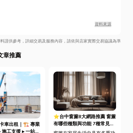
資料來源
資料謹供參考，詳細交易及服務內容，請依與店家實際交易協議為準
文章推薦
⭐台中窗簾8大網路推薦 窗簾
有哪些種類與功能 7種常見窗
卡車出租｜🏗️ 專業
簾的特色與功能說明
 施工支援 ▸ 一站式