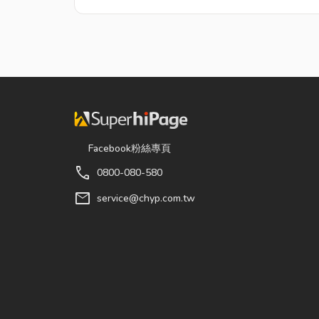
Facebook粉絲專頁
call
0800-080-580
mail
service@chyp.com.tw