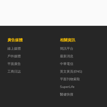
廣告媒體
相關資訊
線上媒體
簡訊平台
戶外媒體
最新消息
平面廣告
中華電信
工商日誌
英文黃頁(ENG)
平面刊物索取
SuperLife
醫健快搜