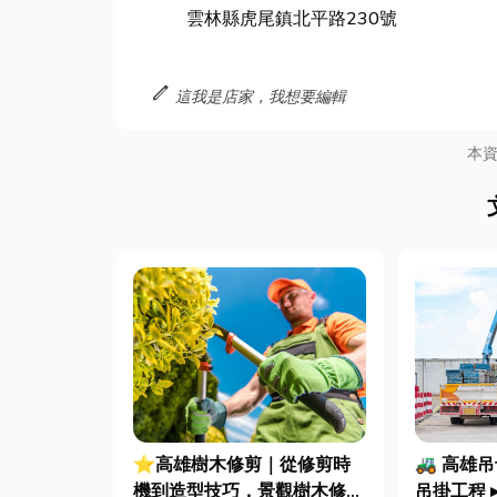
雲林縣虎尾鎮北平路230號
edit
這我是店家，我想要編輯
本
⭐高雄樹木修剪｜從修剪時
🚜 高雄吊
機到造型技巧，景觀樹木修剪
吊掛工程 ▸