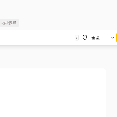
地址
搜尋
地區
place
/