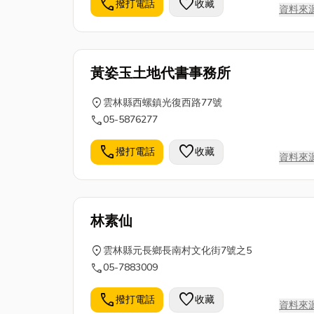
call
favorite
撥打電話
收藏
資料來
黃姿玉土地代書事務所
location_on
雲林縣西螺鎮光復西路77號
call
05-5876277
call
favorite
撥打電話
收藏
資料來
林素仙
location_on
雲林縣元長鄉長南村文化街7號之5
call
05-7883009
call
favorite
撥打電話
收藏
資料來