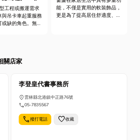
窗簾在家居生活中具有多重功
🌟
能，不僅是實用的軟裝飾品，
更是為了提高居住舒適度、滿
車與吊卡車起重服務
足隱私需求以及實現對光線、
可或缺的角色。無論
溫度等環境因素的調控。因
築施工、重型機械搬
此，在室內裝潢中，選擇合適
工地材料吊掛，都需
的窗簾是一個需要慎重考慮的
設備與經驗豐富的操
問題。文章整理了台中窗簾的
才能確保安全與效
9間網路高人氣窗簾專賣店，
相關店家
車出租服務，能提供
同時整理...
的機型，靈活因應各
李登皇代書事務所
location_on
雲林縣北港鎮中正路76號
call
05-7835567
call
favorite
撥打電話
收藏