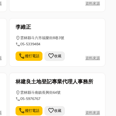
源
資料來源
李維正
location_on
雲林縣斗六市福樂街8巷3號
call
05-5339484
call
favorite
撥打電話
收藏
源
資料來源
林建良土地登記專業代理人事務所
location_on
雲林縣斗南鎮長興街64號
call
05-5976767
call
favorite
撥打電話
收藏
源
資料來源