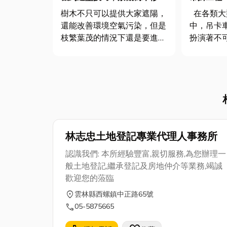
指南一次掌握
起重服務 
樹木不只可以提供大家遮陽，
在各類大型工程或搬運需求
還能改善環境空氣污染，但是
中，吊卡
枝繁葉茂的情況下還是要進行
扮演著不
景觀樹木修剪，那我們要如何
是高樓建
修剪樹木？有哪些修剪樹木注
運，或是
意事項要了解？樹木修剪時機
要專業的
又是如何？今天小編會一併分
作團隊，
享給各位探討樹木修剪目的，
率。吊卡
以及修剪樹木造型的方法，文
不同噸位
末還會...
種作...
林志忠土地登記專業代理人事務所
認識我們: 本所經驗豐富,親切服務,為您辦理一
般土地登記,繼承登記及房地仲介等業務,竭誠
歡迎您的蒞臨
location_on
雲林縣西螺鎮中正路65號
call
05-5875665