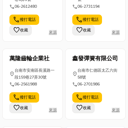
速掌握這種資
張，確實需要
還會加碼分享
call
call
06-2612480
06-2731194
金取得方法，
花一番功夫。
彰化員林當舖
讓你在資金需
call
call
撥打電話
撥打電話
今天小編就來
推薦給在地的
求時能夠更加
分享台中床墊
朋友，想了解
從容應對。想
favorite
favorite
收藏
收藏
來源
來源
推薦，以及帶
更多就別錯
尋找南投當舖
各位了解台中
過！ ...
的朋友，文
床...
末...
萬隆齒輪企業社
鑫發彈簧有限公司
台南市安南區長溪路一
台南市仁德區太乙六街
location_on
location_on
段159巷27弄30號
58號
call
call
06-2561988
06-2701986
call
call
撥打電話
撥打電話
favorite
favorite
收藏
收藏
來源
來源