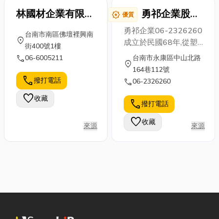
林國材企業有限公
勇祁企業股份
award_star
優質
司
有限公司
勇祁企業06-2326260
台南市南區佛壇裡興南
location_on
成立於民國68年,從塑
街400號1樓
膠射出成型結合、鋁、
call
06-6005211
台南市永康區中山北路
location_on
鐵、銅、不鏽鋼之各項
164巷112號
金屬羅林深抽成型製
call
撥打電話
call
06-2326260
成,金屬連續沖床零件.
favorite
收藏
醫療類,廚房餐具類,汽
call
撥打電話
機車類,衛浴傢俱…. 特
favorite
收藏
殊產品
來源
來源