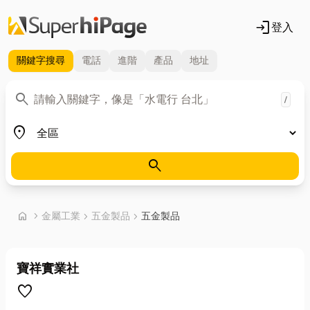
login
登入
關鍵字
搜尋
電話
進階
產品
地址
關鍵字
search
/
地區
place
search
首頁
home
chevron_right
金屬工業
chevron_right
五金製品
chevron_right
五金製品
寶祥實業社
favorite