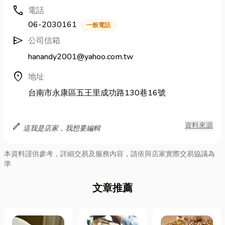
call
電話
06-2030161
一般電話
send
公司信箱
hanandy2001@yahoo.com.tw
location_on
地址
台南市永康區五王里成功路130巷16號
edit
資料來源
這我是店家，我想要編輯
本資料謹供參考，詳細交易及服務內容，請依與店家實際交易協議為
準
文章推薦