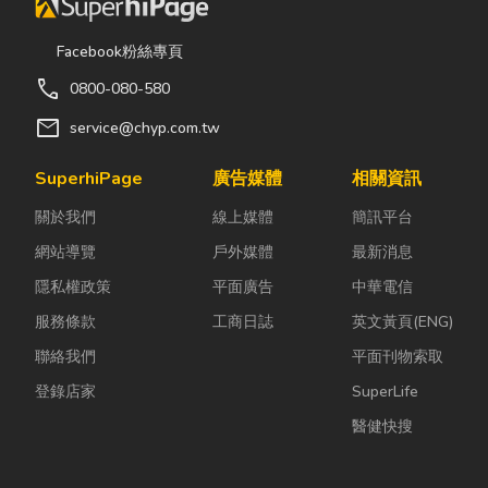
Facebook粉絲專頁
call
0800-080-580
mail
service@chyp.com.tw
SuperhiPage
廣告媒體
相關資訊
關於我們
線上媒體
簡訊平台
網站導覽
戶外媒體
最新消息
隱私權政策
平面廣告
中華電信
服務條款
工商日誌
英文黃頁(ENG)
聯絡我們
平面刊物索取
登錄店家
SuperLife
醫健快搜