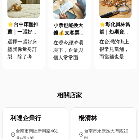
⭐台中床墊推
⭐彰化員林當
小票也能換大
薦｜一張好床
舖｜短期資金
錢💰支客票借
墊，竟能改變
週轉找當舖，
款全攻略，從
選擇一張好床
在台灣的街上
在現今經濟環
你的生活？教
一篇搞懂台灣
入門到避坑一
墊就像量身訂
很常見當舖，
境下，企業與
你挑選最適合
當舖規則與流
次搞懂！
製，除了考慮
而當舖也是除
個人常常面臨
你的床墊，打
程！
支撐性、親膚
了銀行之外，
資金周轉的壓
造舒適睡眠！
性、材質用料
可以提供短期
力，而支客票
等因素外，還
週轉的管道，
貼現作為一種
得符合個人體
但是一般人可
靈活且便捷的
質與預算。市
能不是很清楚
相關店家
融資方式，成
面上獨立筒、
當舖規則，今
為許多人的首
記憶棉、乳
天小編就要來
選。本文將深
膠、涼感等材
分享當舖借錢
利達企業行
入解析支客票
楊清林
質的床墊百百
注意事項，以
借款的相關知
種，要找到最
及當舖抵押東
台南市南區新興路461
台南市永康區大灣路20
識，幫助你快
location_on
location_on
適合自己的那
西流程，文末
巷6弄3號
號