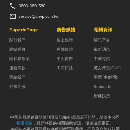
call
0800-080-580
mail
service@chyp.com.tw
SuperhiPage
廣告媒體
相關資訊
關於我們
線上媒體
簡訊平台
網站導覽
戶外媒體
最新消息
隱私權政策
平面廣告
中華電信
服務條款
工商日誌
英文黃頁(ENG)
聯絡我們
平面刊物索取
登錄店家
SuperLife
醫健快搜
中華黃頁網路電話簿刊登資訊如有錯誤或不刊登，請洽本公司
客服信箱
，我們將提供相關協助資訊、儘速確認更正。
本網站內容及資訊僅作為使用者查詢參考，不作為交易或決策