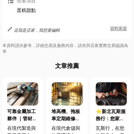
format_list_bulleted
營業項目
蛋糕甜點
edit
資料來源
這我是店家，我想要編輯
本資料謹供參考，詳細交易及服務內容，請依與店家實際交易協議為
準
文章推薦
堆高機、拖板
可靠金屬加工
⭐新北瓦斯服
車定期維修與
夥伴 ｜管材裁
務行：您家的
保養指南—延
切、電腦沖孔
安全與便利，
在現代倉儲與
在現代製造與
瓦斯行，在您
長設備壽命的
到焊接，精度
瓦斯行一手包