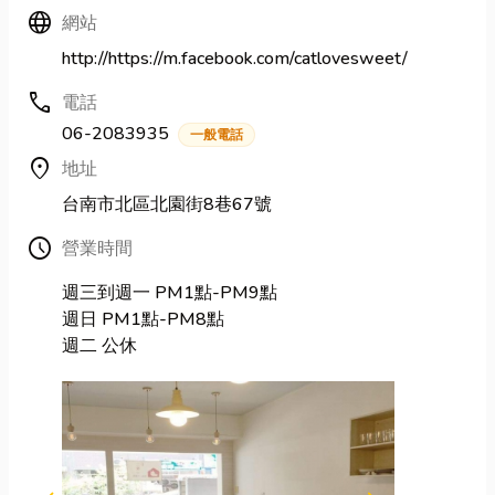
Language
網站
http://https://m.facebook.com/catlovesweet/
call
電話
06-2083935
一般電話
location_on
地址
台南市北區北園街8巷67號
Schedule
營業時間
週三到週一 PM1點-PM9點
週日 PM1點-PM8點
週二 公休