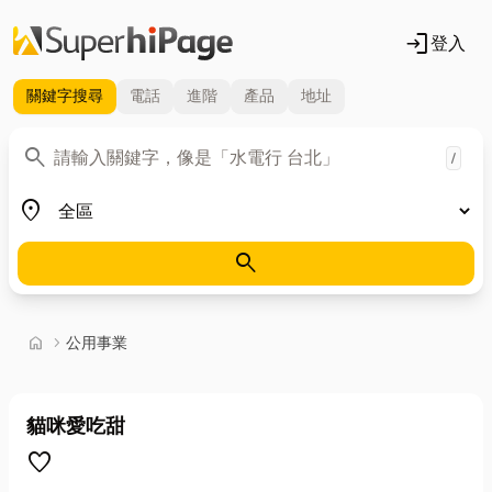
login
登入
關鍵字
搜尋
電話
進階
產品
地址
關鍵字
search
/
地區
place
search
首頁
home
chevron_right
公用事業
貓咪愛吃甜
favorite