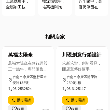
物流環境中，
工業應用中，
的印象中，是
秘訣
與品質兼具
辦！
堆高機與拖板
金屬加工技術
否仍停留在單
車已成為不可
是決定產品品
純的瓦斯配
或缺的搬運設
質、耐用度與
送？其實，他
備。 無論是大
結構穩定性的
們是您居家瓦
型電商倉庫，
核心環節。從
斯系統背後的
相關店家
還是中小型物
機械支架、設
專業團隊，從
流中心，這些
備外殼，到各
確保瓦斯供應
設備的穩定運
式客製化零
不中斷，到維
作都直接影響
件，每個製程
萬福太陽傘
川硯創意行銷設計
護您用氣安
工作效率與安
細節都會影響
全，瓦斯行的
萬福太陽傘在鹽行經營
求新求變，創新看見，
全性。 然而，
產品的功能與
專業服務遠超
三十幾年，專門販售製
開店宣傳好幫手。 一
許多企業往往
美觀度。對於
乎您的想像。
作太陽傘，產品種類眾
通電話可到府服務
台南市永康區鹽行里永
台南市永康區勝學路
只在設備發生
需要小量客製
本文將帶您深
location_on
location_on
多，歡迎來店參觀選
安路135號
259號1樓
故障時才想到
化或大批量生
入了解這些專
購。
call
call
06-2532824
06-3125117
維修，忽略了
產的客戶而
業服務如何保
日常的保養工
言，選擇擁有
障您的日常便
call
call
撥打電話
撥打電話
作。 事實
完整加工流
利與居家安
上，...
程、精密控管
全，文末更將
favorite
favorite
收藏
收藏