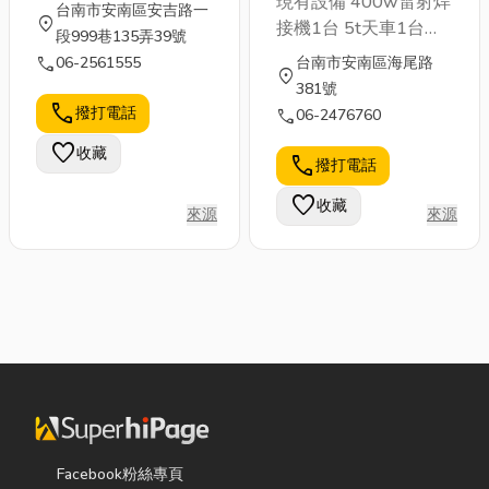
現有設備 400w雷射焊
台南市安南區安吉路一
小姐) 0956-
害。抗震支架有效避免
location_on
接機1台 5t天車1台
段999巷135弄39號
847513(沈小姐)
或減少架空噴淋系統管
3hp空氣壓縮機1台
call
06-2561555
台南市安南區海尾路
路或灑水噴頭破損或斷
location_on
（可供客戶使用，需自
381號
裂，從而減少重大損
備氣動工具） 場地80
call
撥打電話
call
06-2476760
失。 ●●空間氣密測試
坪大車可出入
favorite
~NFPA Annex C •定
收藏
call
撥打電話
義：概述了一種使封閉
空間漏出量（通過門框
favorite
收藏
來源
來源
風機試驗法（Door Fan
Test)確定）與最壞情
況下的清潔滅火劑漏出
量相等的方法。
Facebook粉絲專頁