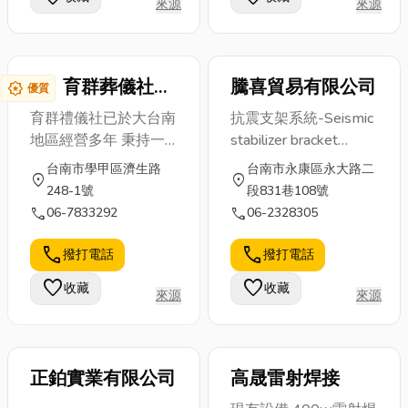
來源
來源
的合作...
推薦幾...
育群葬儀社
騰喜貿易有限公司
award_star
優質
(大台南殯葬
育群禮儀社已於大台南
抗震支架系統-Seismic
服務)
地區經營多年 秉持一
stabilizer bracket
貫的熱誠， 為大台南
system 産品認證：Ｆ
台南市學甲區濟生路
台南市永康區永大路二
location_on
location_on
地區的民眾提供專業的
Ｍ／ＵＬ 簡介：地震
248-1號
段831巷108號
禮儀服務. 並針對不同
引起的應力。若消防系
call
call
06-7833292
06-2328305
宗教信仰之需求， 提
統沒有配備完善的必要
供適切合宜之服務. 服
防護措施，包括必需的
call
call
撥打電話
撥打電話
務內容: 專業禮儀諮詢
抗震支架、撓性連接、
favorite
favorite
收藏
收藏
殯葬事宜規劃 現場花
晃動間隙和錨定螺栓，
來源
來源
卉設計 塔位骨罐銷售
則非受控的相對位移可
撿金安奉進塔 聯絡方
能造成損害，最常見的
式: 06-7833292
損害類型是架空噴淋系
正鉑實業有限公司
高晟雷射焊接
0937-611312(王先
統管路或灑水噴頭破損
生) 0932-847513(李
或斷裂所造成的水漬危