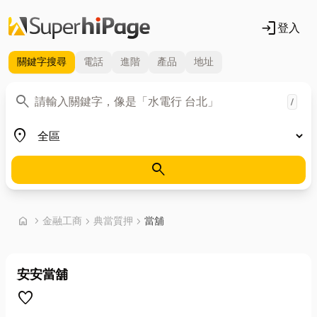
login
登入
關鍵字
搜尋
電話
進階
產品
地址
關鍵字
search
/
地區
place
search
首頁
home
chevron_right
金融工商
chevron_right
典當質押
chevron_right
當舖
安安當舖
favorite