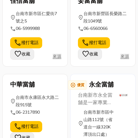
佳信當舖
妥當當舖
台南市新市區仁愛街7
台南市新營區長榮路二
location_on
location_on
號之5
段1049號
call
call
06-5999988
06-6560066
call
call
撥打電話
撥打電話
favorite
favorite
收藏
收藏
來源
來源
中華當舖
永全當舖
award_star
優質
台南新市永全當
台南市永康區永大路二
location_on
舖是一家專業且
段915號
值得信賴的當舖
call
06-2317890
台南市新市區中
機構。公司秉持
山路112號（省
location_on
誠信經營的理
call
撥打電話
道台一線320K
念，致力於提供
潭頂出口處）
favorite
收藏