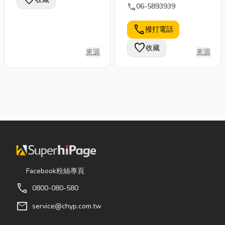
快速、安全、便
call
06-5893939
捷的借款服務，
協助客戶解決短
call
撥打電話
期資金需求。
favorite
收藏
來源
來源
Facebook粉絲專頁
call
0800-080-580
mail
service@chyp.com.tw