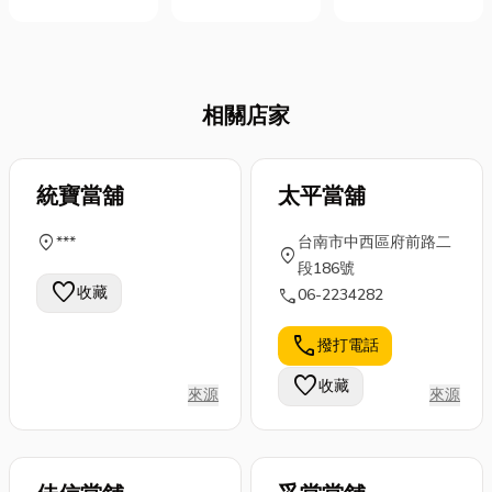
全性、耐用性
美食，不只傳
咖啡的品質和
知識？
與適用性。日
承了數十年的
口感，也能夠
本鷹牌鋼板夾
老味道，更充
滿足個人口味
以高品質聞
滿了年輕世代
偏好，從而提
相關店家
名，特別是無
的創意與活
升咖啡品味體
傷痕鋼板夾，
力。從百年老
驗。不同產
能有效保護鋼
店的經典糕
地、種類和烘
統寶當舖
板表面，適合
太平當舖
點，到新興文
焙程度的咖啡
對外觀要求嚴
創品牌推出的
豆呈現出各種
location_on
***
台南市中西區府前路二
格的產業，如
特色禮盒，每
location_on
風味特點，從
段186號
建築、造船與
一項產品都訴
淺烘焙的花果
favorite
收藏
call
06-2234282
鋼構工程。 選
說著嘉義的獨
香氣到深烘焙
擇時應考量鋼
特魅力。今天
的巧克力和焦
call
撥打電話
板厚度、重量
小編就來分享
糖味道。 咖啡
及夾具承載能
十大最受歡迎
favorite
收藏
豆新鮮度是保
來源
來源
力，確保符合
的嘉義伴手
證咖啡風味...
工作需求。...
禮，以及有關
伴手禮...