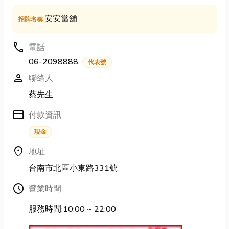
安安當舖
招牌名稱
call
電話
06-2098888
代表號
person
聯絡人
蔡先生
credit_card
付款資訊
現金
location_on
地址
台南市北區小東路331號
Schedule
營業時間
服務時間:10:00 ~ 22:00