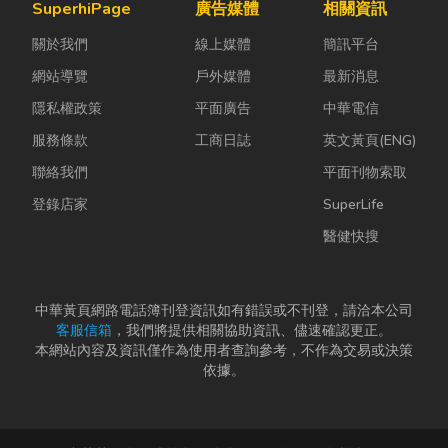
SuperhiPage
廣告媒體
相關資訊
關於我們
線上媒體
簡訊平台
網站導覽
戶外媒體
最新消息
隱私權政策
平面廣告
中華電信
服務條款
工商日誌
英文黃頁(ENG)
聯絡我們
平面刊物索取
登錄店家
SuperLife
醫健快搜
中華黃頁網路電話簿刊登資訊如有錯誤或不刊登，請洽本公司
客服信箱
，我們將提供相關協助資訊、儘速確認更正。
本網站內容及資訊僅作為使用者查詢參考，不作為交易或決策
依據。