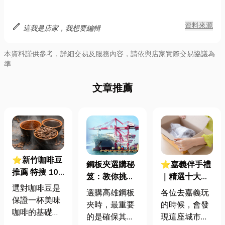
edit
資料來源
這我是店家，我想要編輯
本資料謹供參考，詳細交易及服務內容，請依與店家實際交易協議為
準
文章推薦
⭐新竹咖啡豆
鋼板夾選購秘
⭐嘉義伴手禮
推薦 特搜 10
笈：教你挑選
｜精選十大伴
大新竹咖啡豆
選對咖啡豆是
完美無痕夾
手禮，從百年
選購高雄鋼板
各位去嘉義玩
店家 挑選咖啡
保證一杯美味
具，保護鋼板
老店到文創新
夾時，最重要
的時候，會發
豆的 5 大重點
咖啡的基礎，
品質升級！
意，原來伴手
的是確保其安
現這座城市的
它直接影響到
禮還有這些冷