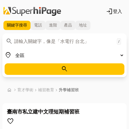
login
登入
關鍵字
搜尋
電話
進階
產品
地址
關鍵字
search
/
地區
place
search
首頁
home
chevron_right
育才學術
chevron_right
補習教育
chevron_right
升學補習班
臺南市私立建中文理短期補習班
favorite