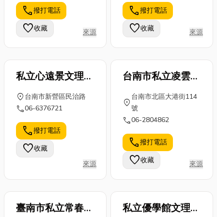
高空作業與重
請師傅來施工
顧之憂。 當
call
call
撥打電話
撥打電話
物吊運安全的
嗎？」但實際
舖借款常見的
重要基石。當
接觸後才發
項目有哪些?
favorite
favorite
收藏
收藏
來源
來源
您面臨特殊的
現，每一項工
當舖借款常
工程需求，卻
法—...
見...
沒有...
私立心遠景文理短
台南市私立凌雲文
期補習班
理短期補習班
location_on
台南市新營區民治路
台南市北區大港街114
location_on
call
06-6376721
號
call
06-2804862
call
撥打電話
call
撥打電話
favorite
收藏
favorite
收藏
來源
來源
臺南市私立常春藤
私立優學館文理短