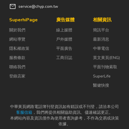
mail
service@chyp.com.tw
SuperhiPage
廣告媒體
相關資訊
關於我們
線上媒體
簡訊平台
網站導覽
戶外媒體
最新消息
隱私權政策
平面廣告
中華電信
服務條款
工商日誌
英文黃頁(ENG)
聯絡我們
平面刊物索取
登錄店家
SuperLife
醫健快搜
中華黃頁網路電話簿刊登資訊如有錯誤或不刊登，請洽本公司
客服信箱
，我們將提供相關協助資訊、儘速確認更正。
本網站內容及資訊僅作為使用者查詢參考，不作為交易或決策
依據。