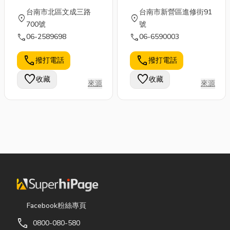
文理技藝短期補習
期補習班
台南市北區文成三路
台南市新營區進修街91
班
location_on
location_on
700號
號
call
call
06-2589698
06-6590003
call
call
撥打電話
撥打電話
favorite
favorite
收藏
收藏
來源
來源
Facebook粉絲專頁
call
0800-080-580