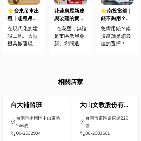
⭐台東吊車出
花蓮房屋新建
⭐南投當舖｜
租｜想租吊車
與改建的實用
錢不夠用？就
看這裡！服務
指南：從泥作
找精選南投當
在現代化的建
在花蓮，無論
急需用錢？南
範圍、計費、
到景觀工程，
舖推薦快速撥
設工地、大型
是市區老屋翻
投當舖是您最
租賃流程一次
一次搞懂！
款，當舖借款
機具搬運現
新、鄉間透天
佳的選擇！比
搞定！
流程一篇就懂
場，或甚至僅
改建，或是打
起繁瑣的銀行
僅是將重物從
造夢想中的新
貸款程序，當
地面送上高
家，「房屋工
舖提供更快
處，您是否曾
程」都不只是
速、更彈性的
相關店家
好奇這些困難
蓋牆壁、鋪磁
借款服務。小
的任務是如何
磚那麼簡單。
編嚴選6家在
輕鬆完成的？
它牽涉到設
地深耕的優質
答案就是：吊
台大補習班
計、美感、結
大山文教股份有限
當舖，不僅合
車！ 吊車不僅
構與生活需求
法經營，更提
公司
台南市永康區中山東路
台南市東區慶東街226
是提升工作效
的平衡。 許多
供完善的保密
location_on
location_on
246號
號
率的得力助
人一開始覺
措施，讓您借
call
call
06-2032934
06-2083681
手，更是保障
得：「不就是
款安心，無後