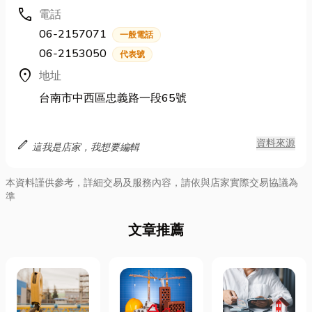
call
電話
06-2157071
一般電話
06-2153050
代表號
location_on
地址
台南市中西區忠義路一段65號
edit
資料來源
這我是店家，我想要編輯
本資料謹供參考，詳細交易及服務內容，請依與店家實際交易協議為
準
文章推薦