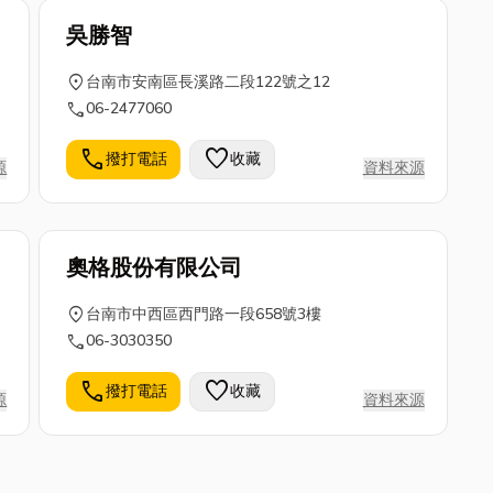
吳勝智
location_on
台南市安南區長溪路二段122號之12
call
06-2477060
call
favorite
撥打電話
收藏
源
資料來源
奧格股份有限公司
location_on
台南市中西區西門路一段658號3樓
call
06-3030350
call
favorite
撥打電話
收藏
源
資料來源