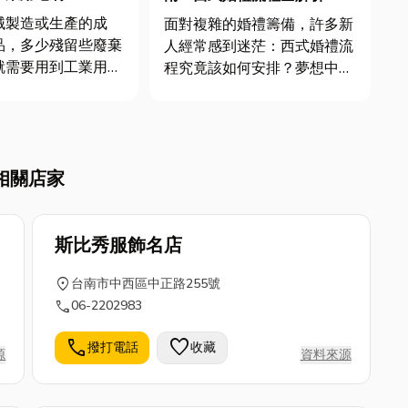
選禮服技巧大公開
械製造或生產的成
面對複雜的婚禮籌備，許多新
品，多少殘留些廢棄
人經常感到迷茫：西式婚禮流
就需要用到工業用毛
程究竟該如何安排？夢想中的
，此時如何挑選刷
禮服又該從何挑起？本篇文章
一門專業的學問，下
專為準備舉辦西式婚禮的新人
分享工業用毛刷的材
設計，將作為您的高效籌備導
說明，希望能讓你在
航，文章中將為您詳盡解說，
相關店家
參考的文章。 工
還有提供挑選禮服技巧，如果
業用毛刷｜常見的材質 �...
你也在尋找高雄婚紗推薦，那
就別錯...
斯比秀服飾名店
location_on
台南市中西區中正路255號
call
06-2202983
call
favorite
撥打電話
收藏
源
資料來源