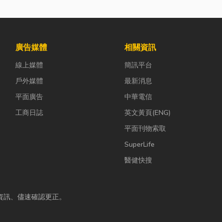
廣告媒體
相關資訊
線上媒體
簡訊平台
戶外媒體
最新消息
平面廣告
中華電信
工商日誌
英文黃頁(ENG)
平面刊物索取
SuperLife
醫健快搜
資訊、儘速確認更正。