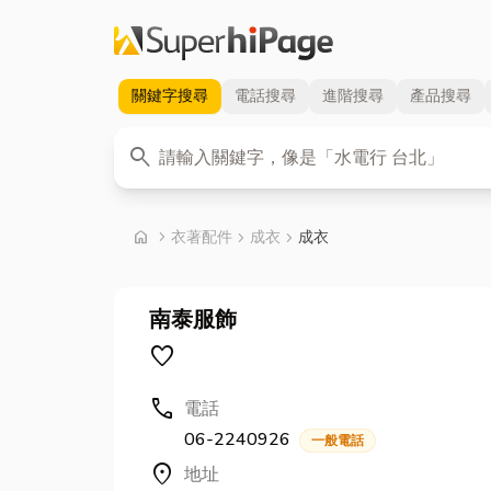
關鍵字
搜尋
電話
搜尋
進階
搜尋
產品
搜尋
關鍵字
search
首頁
home
chevron_right
衣著配件
chevron_right
成衣
chevron_right
成衣
南泰服飾
favorite
call
電話
06-2240926
一般電話
location_on
地址