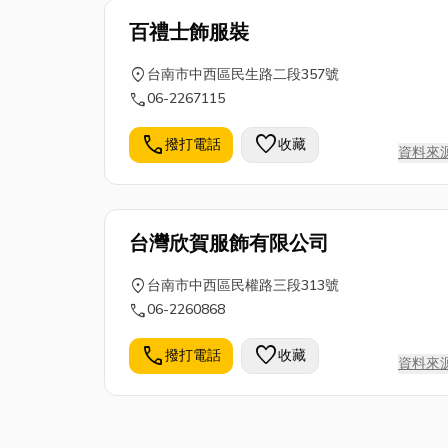
百禮士飾服裝
location_on
台南市中西區民生路二段357號
call
06-2267115
call
favorite
撥打電話
收藏
資料來
台灣欣賀服飾有限公司
location_on
台南市中西區民權路三段313號
call
06-2260868
call
favorite
撥打電話
收藏
資料來