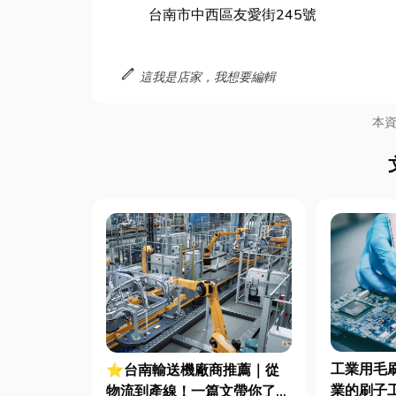
台南市中西區友愛街245號
edit
這我是店家，我想要編輯
本
工業用毛
⭐台南輸送機廠商推薦｜從
業的刷子
物流到產線！一篇文帶你了解