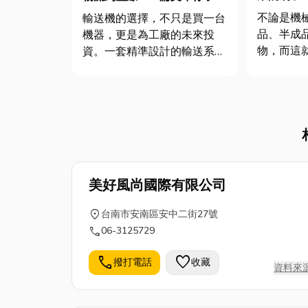
輸送機的運作與優勢
不論是機
輸送機的選擇，不只是買一台
品、半成
機器，更是為工廠的未來投
物，而這
資。一套精準設計的輸送系
刷來去除
統，能有效節省人力、降低成
子，就是
本，並將生產流程最佳化。一
面小編會
家優質的輸送機廠商，不僅能
質及用途
提供高品質的設備，更能從客
挑選時有可
戶的需求出發，提供客製化的
規劃與專業的技術支援。小編
將為你推薦...
美好風尚國際有限公司
location_on
台南市安南區安中二街27號
call
06-3125729
call
favorite
撥打電話
收藏
資料來