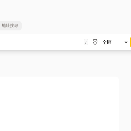
地址
搜尋
地區
place
/