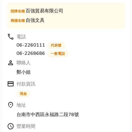
百強貿易有限公司
招牌名稱
自強文具
商標名稱
call
電話
06-2260111
代表號
06-2268686
一般電話
person
聯絡人
鄭小姐
credit_card
付款資訊
現金
location_on
地址
台南市中西區永福路二段78號
Schedule
營業時間