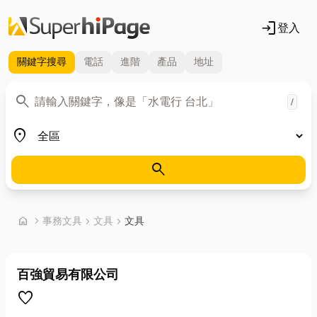
login
登入
關鍵字
搜尋
電話
進階
產品
地址
關鍵字
search
/
地區
place
search
首頁
home
chevron_right
事務文具
chevron_right
文具
chevron_right
文具
百強貿易有限公司
favorite