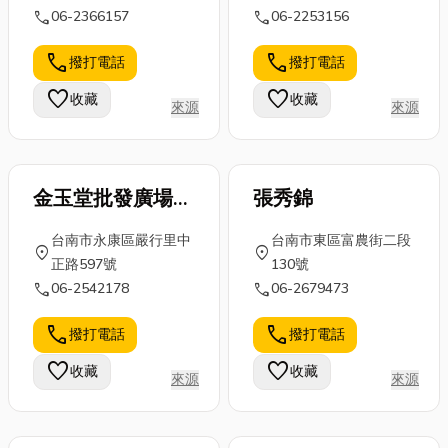
call
call
06-2366157
06-2253156
call
call
撥打電話
撥打電話
favorite
favorite
收藏
收藏
來源
來源
金玉堂批發廣場永
張秀錦
康店
台南市永康區嚴行里中
台南市東區富農街二段
location_on
location_on
正路597號
130號
call
call
06-2542178
06-2679473
call
call
撥打電話
撥打電話
favorite
favorite
收藏
收藏
來源
來源