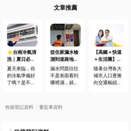
文章推薦
【高鐵＋快道
⭐台南冷氣清
從住家漏水檢
＋生活圈】新
洗｜夏日必
測到道路地下
竹人的理想居
讀！冷氣飄異
管線探測的專
隨著台灣各大
夏天來臨，你
漏水問題往往
所，正在悄悄
味、不冷怎麼
業服務
城市人口逐漸
的冷氣準備好
不是表面看到
成形
辦？一篇搞懂
向交通樞紐與
了嗎？是不是
哪裡濕，就代
冷氣清洗好處
科技聚落集
一開機就聞到
表真正的漏水
中，「通勤效
霉味，或是怎
點在哪裡。許
率」與「生活
麼吹都不冷，
多住戶一開始
稅籍登記資料
董監事資料
便利」成為現
甚至噴出灰塵
只是發現牆面
代人買房最關
呢？這可能代
起泡、油漆剝
鍵的考量因
表你的冷氣需
落、地板潮