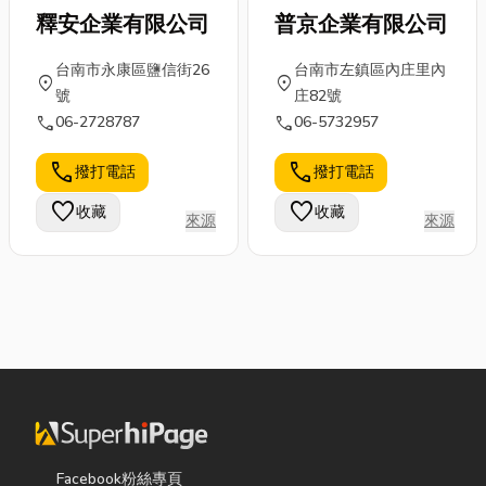
釋安企業有限公司
普京企業有限公司
台南市永康區鹽信街26
台南市左鎮區內庄里內
location_on
location_on
號
庄82號
call
call
06-2728787
06-5732957
call
call
撥打電話
撥打電話
favorite
favorite
收藏
收藏
來源
來源
Facebook粉絲專頁