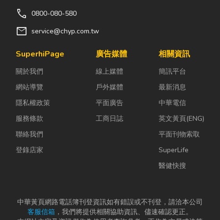
call
0800-080-580
mail
service@chyp.com.tw
SuperhiPage
廣告媒體
相關資訊
關於我們
線上媒體
簡訊平台
網站導覽
戶外媒體
最新消息
隱私權政策
平面廣告
中華電信
服務條款
工商日誌
英文黃頁(ENG)
聯絡我們
平面刊物索取
登錄店家
SuperLife
醫健快搜
中華黃頁網路電話簿刊登資訊如有錯誤或不刊登，請洽本公司
客服信箱
，我們將提供相關協助資訊、儘速確認更正。