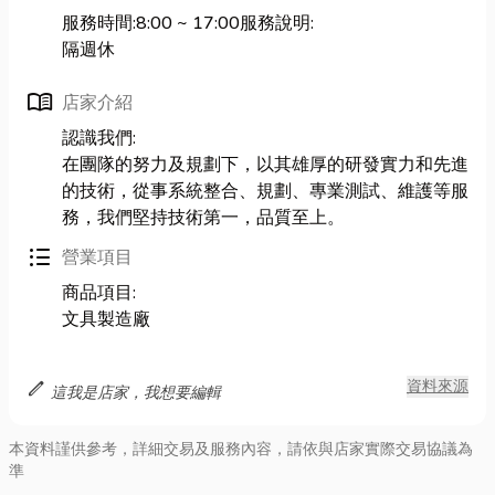
服務時間:8:00 ~ 17:00服務說明:
隔週休
menu_book
店家介紹
認識我們:
在團隊的努力及規劃下，以其雄厚的研發實力和先進
的技術，從事系統整合、規劃、專業測試、維護等服
務，我們堅持技術第一，品質至上。
format_list_bulleted
營業項目
商品項目:
文具製造廠
edit
資料來源
這我是店家，我想要編輯
本資料謹供參考，詳細交易及服務內容，請依與店家實際交易協議為
準