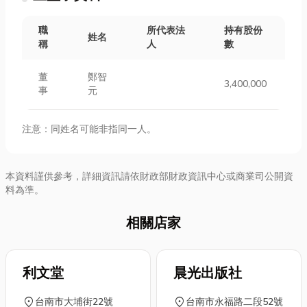
職
所代表法
持有股份
姓名
稱
人
數
董
鄭智
3,400,000
事
元
注意：同姓名可能非指同一人。
本資料謹供參考，詳細資訊請依財政部財政資訊中心或商業司公開資
料為準。
相關店家
利文堂
晨光出版社
location_on
location_on
台南市大埔街22號
台南市永福路二段52號