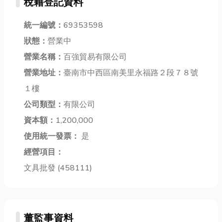
稅籍登記資料
素。 對高科技
要徹底清潔
濕，或樓下天
產業為核心的
了！定期清洗
花板出現水
新竹來說，能
冷氣不只省
統一編號：
69353598
痕，後來才發
兼顧通勤便
電、延長機器
現問題可能牽
狀態：
營業中
利、未來增值
壽命，更是守
涉到自來水管
營業名稱：
百強貿易有限公司
潛力與優質居
護居家空氣品
漏水、排水管
住空間的地
質的關鍵。現
營業地址：
臺南市中西區南美里永福路２段７８號
滲漏、浴室防
段，已經成為
在就跟著我
水層失效、外
１樓
購屋族與投資
們，一起了解
牆滲水、管道
公司類型：
有限公司
者眼中的黃金
冷氣清洗的重
間漏水，甚至
指標。 而在
要性，並學會
資本額：
1,200,000
是社區公共管
新...
如何為...
線漏...
使用統一發票：
是
經營項目：
文具批發 (458111)
董監事資料