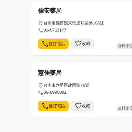
信安藥局
location_on
台南市楠西區東勢里茄拔路165號
call
06-5753177
call
favorite
撥打電話
收藏
資料來
慧佳藥局
location_on
台南市六甲區建國街76號
call
06-6990892
call
favorite
撥打電話
收藏
資料來