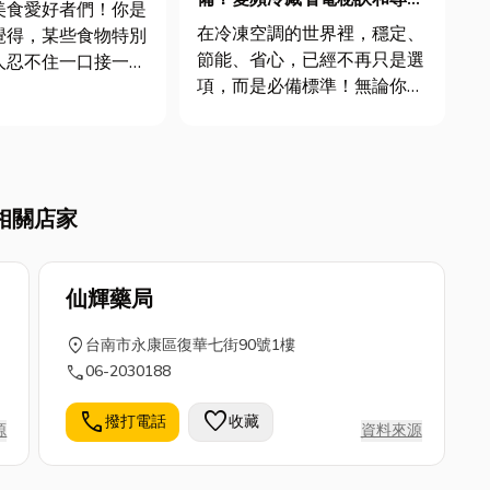
美食愛好者們！你是
知識都在這！
在冷凍空調的世界裡，穩定、
覺得，某些食物特別
節能、省心，已經不再只是選
人忍不住一口接一
項，而是必備標準！無論你是
食材本身，背後還有
餐飲業者、物流倉儲業、還是
功臣」—食品調味
需要儲存大量食材的商家，一
起來專業，但其實跟
台真正專業的變頻冷凍冷藏設
吃的東西都息息相
備❄️，就是你營運效率的關
，小編就要帶你輕鬆
相關店家
鍵。市場上變頻冰箱、四門不
調味劑的神秘面紗，
銹鋼冰箱到組合式凍庫百百
...
款，但你...
仙輝藥局
location_on
台南市永康區復華七街90號1樓
call
06-2030188
call
favorite
撥打電話
收藏
源
資料來源