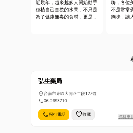
嗨，各位
近幾年，越來越多人開始動手
不是常常
種植自己喜歡的水果，不只是
夠味，讓
為了健康無毒的食材，更是一
口？除了
種享受生活的方式。是不是也
個「幕後
曾幻想過，走到陽台或小庭院
劑！它聽
🌱，伸手就能摘下一顆新鮮
我們每天
多汁的芒果、葡萄，或是香甜
關。今天
的無花果？這些其實不難，只
解開食品
要從「種對一顆果苗」開始。
一起探索餐桌
市...
弘生藥局
location_on
台南市東區大同路二段127號
call
06-2693710
call
favorite
撥打電話
收藏
資料來