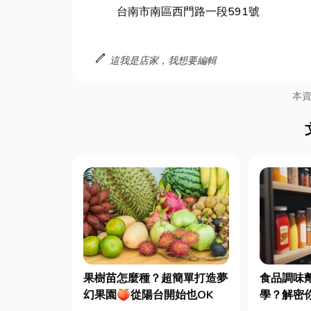
台南市南區西門路一段591號
edit
這我是店家，我想要編輯
本
食品調味
果樹苗怎麼種？超簡單打造夢
學？解密
幻果園🍑從陽台開始也OK