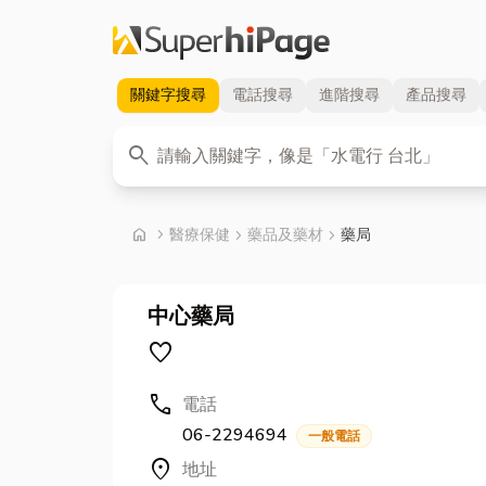
關鍵字
搜尋
電話
搜尋
進階
搜尋
產品
搜尋
關鍵字
search
首頁
home
chevron_right
醫療保健
chevron_right
藥品及藥材
chevron_right
藥局
中心藥局
favorite
call
電話
06-2294694
一般電話
location_on
地址