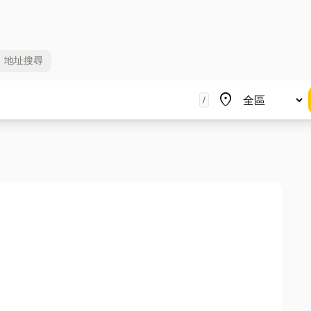
地址
搜尋
地區
place
/