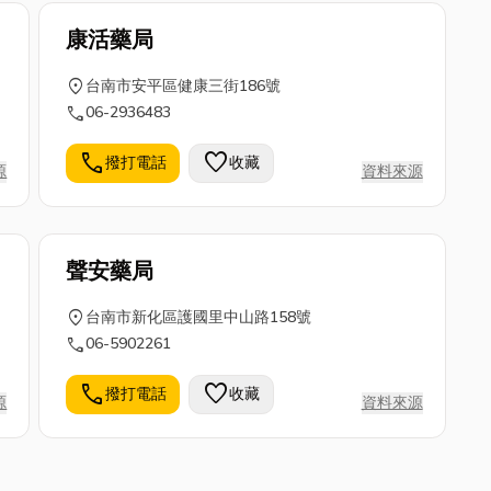
康活藥局
location_on
台南市安平區健康三街186號
call
06-2936483
call
favorite
撥打電話
收藏
源
資料來源
聲安藥局
location_on
台南市新化區護國里中山路158號
call
06-5902261
call
favorite
撥打電話
收藏
源
資料來源