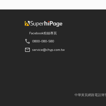
Facebook粉絲專頁
call
0800-080-580
mail
service@chyp.com.tw
中華黃頁網路電話簿