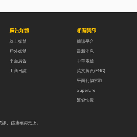
廣告媒體
相關資訊
線上媒體
簡訊平台
戶外媒體
最新消息
平面廣告
中華電信
工商日誌
英文黃頁(ENG)
平面刊物索取
SuperLife
醫健快搜
資訊、儘速確認更正。