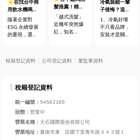
⭐在找台中商
冷氣裝錯一輩
髮推薦！精選
用飲水機嗎？
子後悔？這些
9間人氣台中
「越式洗髮」
先來了解怎麼
你一定不知道
隨著企業對
1、冷氣好壞
越式洗髮~越
近幾年突然爆
挑最省電！企
的冷氣安裝技
ESG 永續發展
不只看品牌，
式洗髮與台式
紅，知名
業採購必看的
巧
的重視，選擇
安裝才是關鍵
洗髮的差異？
Youtuber 紛紛
4 大關鍵區
高效能的商用
中的關鍵 在選
拍片介紹，也
別！
飲水機已成為
購冷氣時，大
愈來愈多人跟
減塑行動的第
多數人第一個
稅籍登記資料
公司登記資料
董監事資料
風體驗。隨著
一步。現代商
問的是：「這
生活節奏的加
用濾水飲水機
台幾坪？冷不
快和壓力的增
結合了先進的
冷？」卻忽略
大，洗髮不僅
稅籍登記資料
RO 逆滲透技
了更該問的
僅是日常清潔
術與智慧 UV
是：「誰幫你
的一部分，更
殺菌功能，確
統一編號：
54562169
裝？」 冷氣的
成為了許多人
保每一口水都
性能再好，如
狀態：
營業中
放鬆身心的重
清甜甘純。那
果安裝不當，
要方式。越式
營業名稱：
大石國際股份有限公司
麼你知道商用
不只無法發揮
洗髮究竟有何
飲水機跟家用
營業地址：
臺南市東 區圍下里青年路４４３號１
應有效果，甚
獨特之處？與
飲水機有何區
至還可能導致