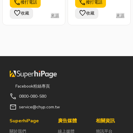
call
call
撥打電話
撥打電話
favorite
favorite
收藏
收藏
來源
來源
Facebook粉絲專頁
call
0800-080-580
mail
service@chyp.com.tw
SuperhiPage
廣告媒體
相關資訊
關於我們
線上媒體
簡訊平台