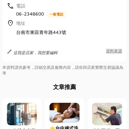
call
電話
06-2348600
一般電話
location_on
地址
台南市東區青年路443號
edit
資料來源
這我是店家，我想要編輯
本資料謹供參考，詳細交易及服務內容，請依與店家實際交易協議為
準
文章推薦
⭐台中越式洗