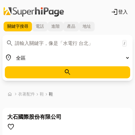
login
登入
關鍵字
搜尋
電話
進階
產品
地址
關鍵字
search
/
地區
place
search
首頁
home
chevron_right
衣著配件
chevron_right
鞋
chevron_right
鞋
大石國際股份有限公司
favorite