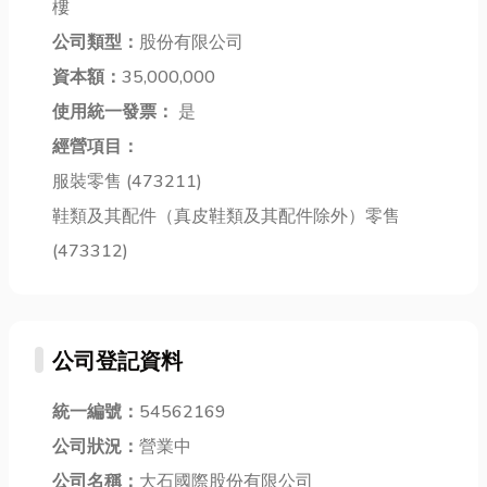
樓
我們熟悉的台
別嗎？哪款飲
故障與安全問
式洗髮有什麼
公司類型：
股份有限公司
水機最省
題。 冷氣安...
差異...
電？...
資本額：
35,000,000
使用統一發票：
是
經營項目：
服裝零售 (473211)
鞋類及其配件（真皮鞋類及其配件除外）零售
(473312)
公司登記資料
統一編號：
54562169
公司狀況：
營業中
公司名稱：
大石國際股份有限公司