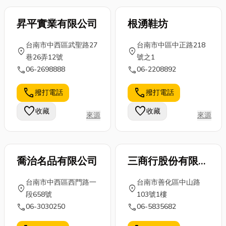
昇平實業有限公司
根湧鞋坊
台南市中西區武聖路27
台南市中區中正路218
location_on
location_on
巷26弄12號
號之1
call
call
06-2698888
06-2208892
call
call
撥打電話
撥打電話
favorite
favorite
收藏
收藏
來源
來源
喬治名品有限公司
三商行股份有限公
司善化分公司
台南市中西區西門路一
台南市善化區中山路
location_on
location_on
段658號
103號1樓
call
call
06-3030250
06-5835682