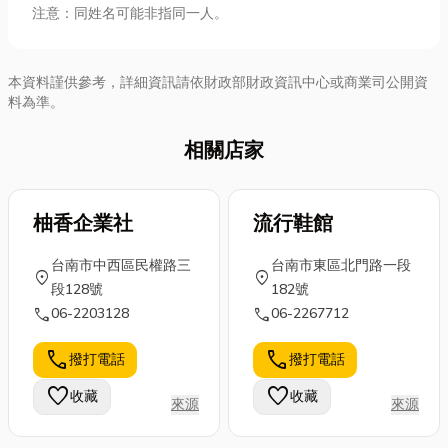
注意：同姓名可能非指同一人。
本資料謹供參考，詳細資訊請依財政部財政資訊中心或商業司公開資
料為準。
相關店家
柚香企業社
流行鞋館
台南市中西區民權路三
台南市東區北門路一段
location_on
location_on
段128號
182號
call
call
06-2203128
06-2267712
call
call
撥打電話
撥打電話
favorite
favorite
收藏
收藏
來源
來源